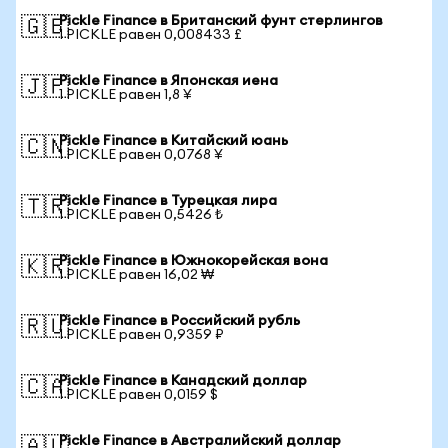
Pickle Finance в Британский фунт стерлингов
🇬🇧
1 PICKLE равен 0,008433 £
Pickle Finance в Японская иена
🇯🇵
1 PICKLE равен 1,8 ¥
Pickle Finance в Китайский юань
🇨🇳
1 PICKLE равен 0,0768 ¥
Pickle Finance в Турецкая лира
🇹🇷
1 PICKLE равен 0,5426 ₺
Pickle Finance в Южнокорейская вона
🇰🇷
1 PICKLE равен 16,02 ₩
Pickle Finance в Российский рубль
🇷🇺
1 PICKLE равен 0,9359 ₽
Pickle Finance в Канадский доллар
🇨🇦
1 PICKLE равен 0,0159 $
Pickle Finance в Австралийский доллар