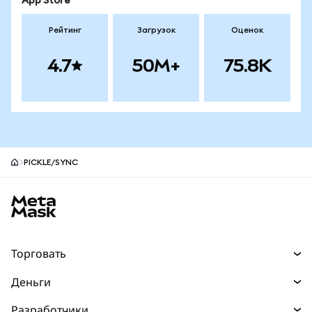
App Store
Рейтинг
Загрузок
Оценок
4.7
50M+
75.8K
PICKLE/SYNC
Нижний колонтитул сайта MetaMask
Торговать
Торговля
Деньги
Swaps
Покупайте
Разработчики