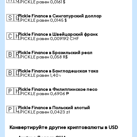
🇦🇺
1 PICKLE равен 0,0161 $
Pickle Finance в Сингапурский доллар
🇸🇬
1 PICKLE равен 0,0145 $
Pickle Finance в Швейцарский франк
🇨🇭
1 PICKLE равен 0,009192 CHF
Pickle Finance в Бразильский реал
🇧🇷
1 PICKLE равен 0,058 R$
Pickle Finance в Бангладешская така
🇧🇩
1 PICKLE равен 1,40 ৳
Pickle Finance в Филиппинское песо
🇵🇭
1 PICKLE равен 0,6906 ₱
Pickle Finance в Польский злотый
🇵🇱
1 PICKLE равен 0,0423 zł
Конвертируйте другие криптовалюты в USD