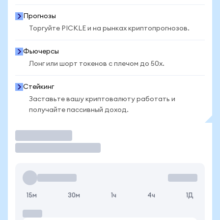
Прогнозы
Торгуйте PICKLE и на рынках криптопрогнозов.
Фьючерсы
Лонг или шорт токенов с плечом до 50x.
Стейкинг
Заставьте вашу криптовалюту работать и
получайте пассивный доход.
Торговать
15м
30м
1ч
4ч
1Д