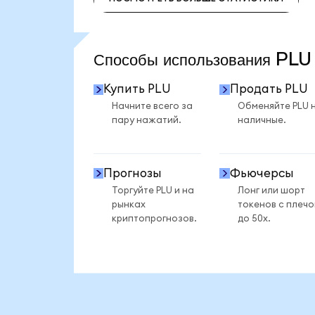
ПОСМОТРЕТЬ БОЛЬШЕ СТАТИСТИКИ
Способы использования PL
Купить PLU
Продать PLU
Начните всего за
Обменяйте PLU 
пару нажатий.
наличные.
Прогнозы
Фьючерсы
Торгуйте PLU и на
Лонг или шорт
рынках
токенов с плеч
криптопрогнозов.
до 50x.