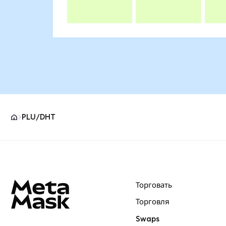
PLU/DHT
Нижний колонтитул сайта MetaMask
Торговать
Торговля
Swaps