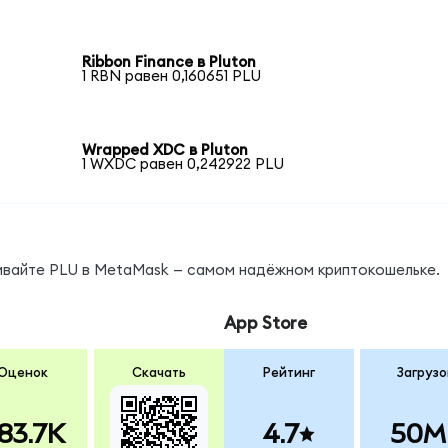
Ribbon Finance в Pluton
1 RBN равен 0,160651 PLU
Wrapped XDC в Pluton
1 WXDC равен 0,242922 PLU
нивайте PLU в MetaMask — самом надёжном криптокошельке.
App Store
Оценок
Скачать
Рейтинг
Загрузо
83.7K
4.7
50M