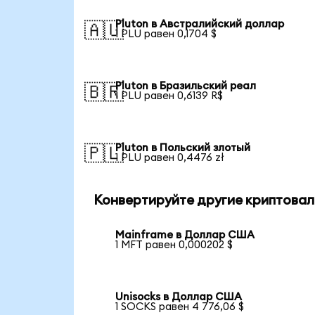
Pluton в Австралийский доллар
🇦🇺
1 PLU равен 0,1704 $
Pluton в Бразильский реал
🇧🇷
1 PLU равен 0,6139 R$
Pluton в Польский злотый
🇵🇱
1 PLU равен 0,4476 zł
Конвертируйте другие криптовал
Mainframe в Доллар США
1 MFT равен 0,000202 $
Unisocks в Доллар США
1 SOCKS равен 4 776,06 $