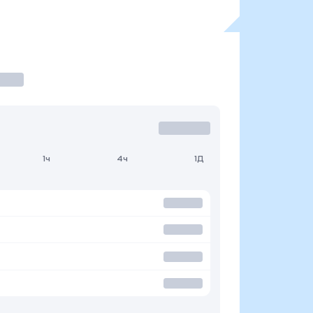
1ч
4ч
1Д