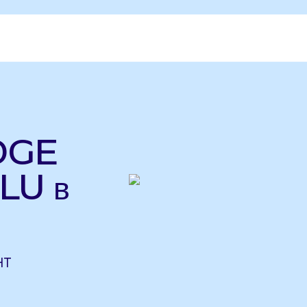
DGE
LU в
HT