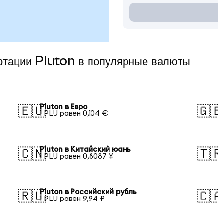
ертации Pluton в популярные валюты
Pluton в Евро
🇪🇺
🇬
1 PLU равен 0,104 €
Pluton в Китайский юань
🇨🇳
🇹
1 PLU равен 0,8087 ¥
Pluton в Российский рубль
🇷🇺
🇨
1 PLU равен 9,94 ₽