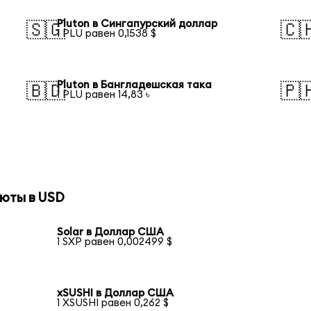
Pluton в Сингапурский доллар
🇸🇬
🇨
1 PLU равен 0,1538 $
Pluton в Бангладешская така
🇧🇩
🇵
1 PLU равен 14,83 ৳
юты в USD
Solar в Доллар США
1 SXP равен 0,002499 $
xSUSHI в Доллар США
1 XSUSHI равен 0,262 $