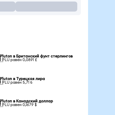
Pluton в Британский фунт стерлингов

1 PLU равен 0,0891 £
Pluton в Турецкая лира

1 PLU равен 5,71 ₺
Pluton в Канадский доллар

1 PLU равен 0,1679 $