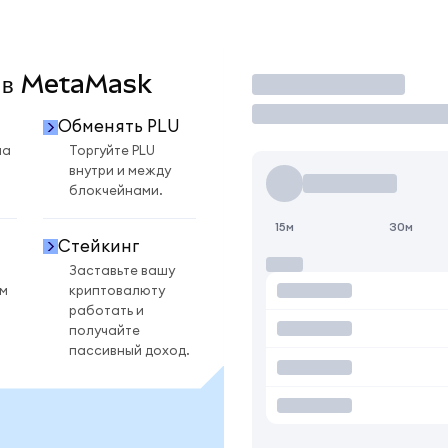
U в MetaMask
Торговать
Обменять PLU
на
Торгуйте PLU
внутри и между
блокчейнами.
15м
30м
Стейкинг
Заставьте вашу
ом
криптовалюту
работать и
получайте
пассивный доход.