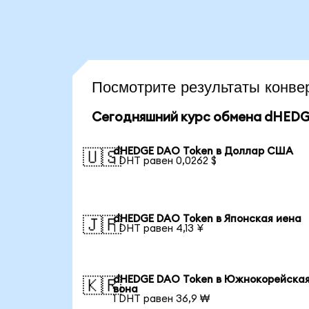
Посмотрите результаты кон
Сегодняшний курс обмена dHEDG
dHEDGE DAO Token в Доллар США
🇺🇸
1 DHT равен 0,0262 $
dHEDGE DAO Token в Японская иена
🇯🇵
1 DHT равен 4,13 ¥
dHEDGE DAO Token в Южнокорейска
🇰🇷
вона
1 DHT равен 36,9 ₩