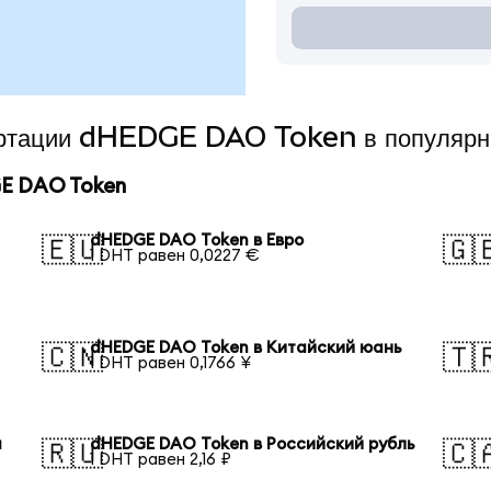
вертации dHEDGE DAO Token в популяр
E DAO Token
dHEDGE DAO Token в Евро
🇪🇺
🇬
1 DHT равен 0,0227 €
dHEDGE DAO Token в Китайский юань
🇨🇳
🇹
1 DHT равен 0,1766 ¥
я
dHEDGE DAO Token в Российский рубль
🇷🇺
🇨
1 DHT равен 2,16 ₽