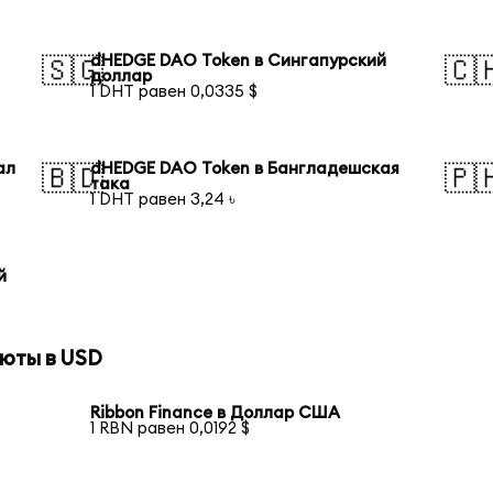
dHEDGE DAO Token в Сингапурский
🇸🇬
🇨
доллар
1 DHT равен 0,0335 $
ал
dHEDGE DAO Token в Бангладешская
🇧🇩
🇵
така
1 DHT равен 3,24 ৳
й
юты в USD
Ribbon Finance в Доллар США
1 RBN равен 0,0192 $