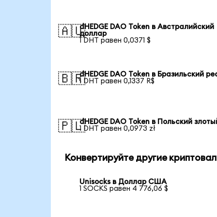
dHEDGE DAO Token в Австралийский
🇦🇺
доллар
1 DHT равен 0,0371 $
dHEDGE DAO Token в Бразильский ре
🇧🇷
1 DHT равен 0,1337 R$
dHEDGE DAO Token в Польский злоты
🇵🇱
1 DHT равен 0,0973 zł
Конвертируйте другие криптовал
Unisocks в Доллар США
1 SOCKS равен 4 776,06 $