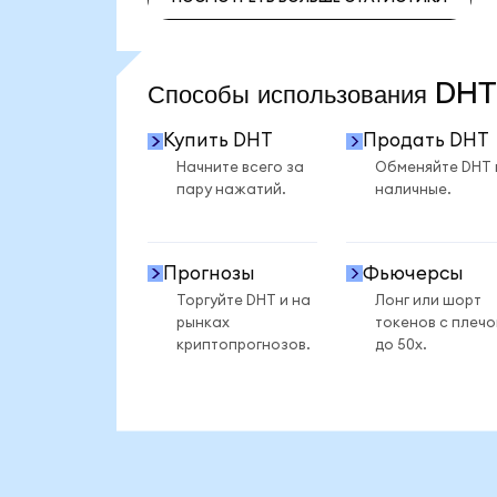
ПОСМОТРЕТЬ БОЛЬШЕ СТАТИСТИКИ
Способы использования DH
Купить DHT
Продать DHT
Начните всего за
Обменяйте DHT 
пару нажатий.
наличные.
Прогнозы
Фьючерсы
Торгуйте DHT и на
Лонг или шорт
рынках
токенов с плеч
криптопрогнозов.
до 50x.