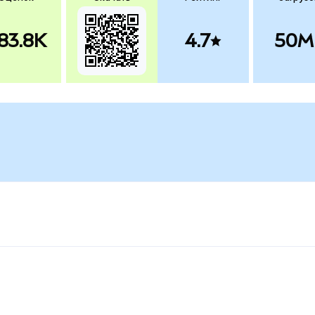
83.8K
4.7
50M