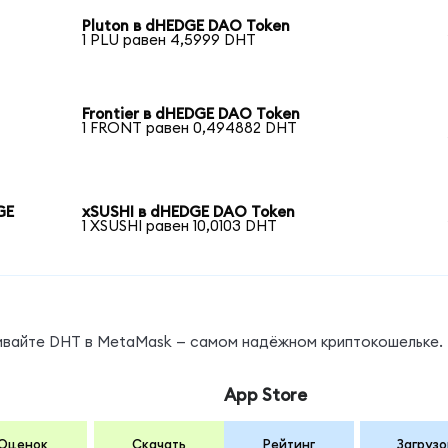
Pluton в dHEDGE DAO Token
1 PLU равен 4,5999 DHT
Frontier в dHEDGE DAO Token
1 FRONT равен 0,494882 DHT
GE
xSUSHI в dHEDGE DAO Token
1 XSUSHI равен 10,0103 DHT
нивайте DHT в MetaMask — самом надёжном криптокошельке.
App Store
Оценок
Скачать
Рейтинг
Загрузо