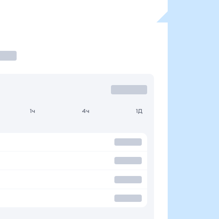
1ч
4ч
1Д