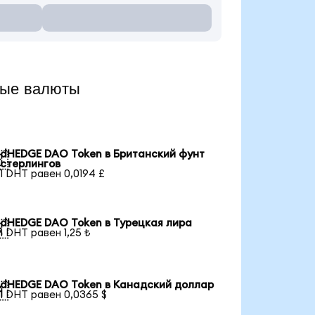
ные валюты
dHEDGE DAO Token в Британский фунт

стерлингов
1 DHT равен 0,0194 £
dHEDGE DAO Token в Турецкая лира

1 DHT равен 1,25 ₺
dHEDGE DAO Token в Канадский доллар

1 DHT равен 0,0365 $