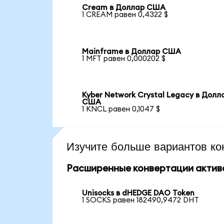
Cream в Доллар США
1 CREAM равен 0,4322 $
Mainframe в Доллар США
1 MFT равен 0,000202 $
Kyber Network Crystal Legacy в Долл
США
1 KNCL равен 0,1047 $
Изучите больше вариантов ко
Расширенные конвертации актив
Unisocks в dHEDGE DAO Token
1 SOCKS равен 182490,9472 DHT