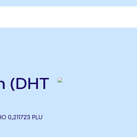
on (DHT
О 0,211723 PLU