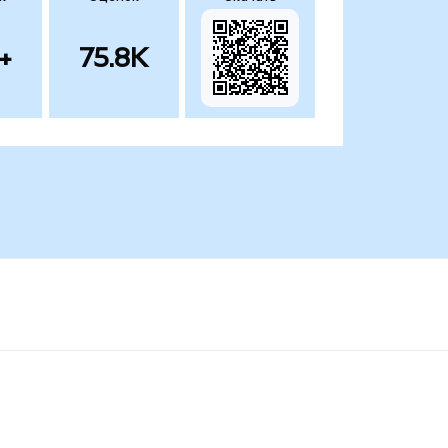
+
75.8K