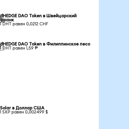
dHEDGE DAO Token в Швейцарский

франк
1 DHT равен 0,0212 CHF
dHEDGE DAO Token в Филиппинское песо

1 DHT равен 1,59 ₱
Solar в Доллар США
1 SXP равен 0,002499 $