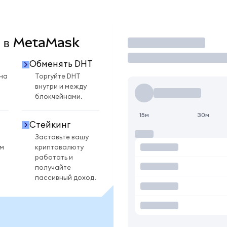
T в MetaMask
Торговать
Обменять DHT
на
Торгуйте DHT
внутри и между
блокчейнами.
15м
30м
Стейкинг
Заставьте вашу
ом
криптовалюту
работать и
получайте
пассивный доход.