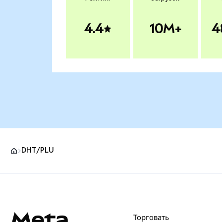
4.4
10M+
4
DHT/PLU
Нижний колонтитул сайта MetaMask
Торговать