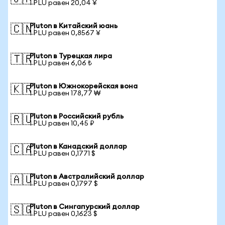
1 PLU равен 20,04 ¥
Pluton в Китайский юань
🇨🇳
1 PLU равен 0,8567 ¥
Pluton в Турецкая лира
🇹🇷
1 PLU равен 6,06 ₺
Pluton в Южнокорейская вона
🇰🇷
1 PLU равен 178,77 ₩
Pluton в Российский рубль
🇷🇺
1 PLU равен 10,45 ₽
Pluton в Канадский доллар
🇨🇦
1 PLU равен 0,1771 $
Pluton в Австралийский доллар
🇦🇺
1 PLU равен 0,1797 $
Pluton в Сингапурский доллар
🇸🇬
1 PLU равен 0,1623 $