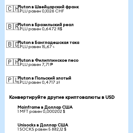
Pluton в Швейцарский франк
🇨🇭
1 PLU равен 0,1026 CHF
Pluton в Бразильский реал
🇧🇷
1 PLU равен 0,6472 R$
Pluton в Бангладешская така
🇧🇩
1 PLU равен 15,67 ৳
Pluton в Филиппинское песо
🇵🇭
1 PLU равен 7,71 ₱
Pluton в Польский злотый
🇵🇱
1 PLU равен 0,4717 zł
Конвертируйте другие криптовалюты в USD
Mainframe в Доллар США
1 MFT равен 0,000202 $
Unisocks в Доллар США
1 SOCKS равен 5 882,12 $