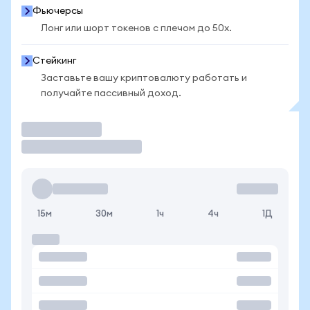
Фьючерсы
Лонг или шорт токенов с плечом до 50x.
Стейкинг
Заставьте вашу криптовалюту работать и
получайте пассивный доход.
Торговать
15м
30м
1ч
4ч
1Д