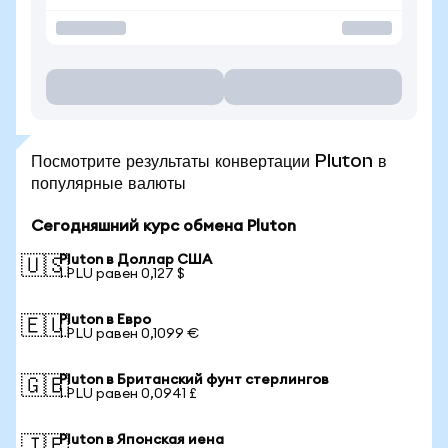
Посмотрите результаты конвертации Pluton в
популярные валюты
Сегодняшний курс обмена Pluton
Pluton в Доллар США
🇺🇸
1 PLU равен 0,127 $
Pluton в Евро
🇪🇺
1 PLU равен 0,1099 €
Pluton в Британский фунт стерлингов
🇬🇧
1 PLU равен 0,0941 £
Pluton в Японская иена
🇯🇵