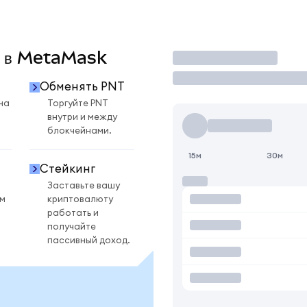
T в MetaMask
Торговать
Обменять PNT
на
Торгуйте PNT
внутри и между
блокчейнами.
15м
30м
Стейкинг
Заставьте вашу
ом
криптовалюту
работать и
получайте
пассивный доход.