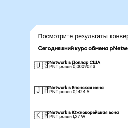
Посмотрите результаты конв
Сегодняшний курс обмена pNetw
pNetwork в Доллар США
🇺🇸
1 PNT равен 0,000902 $
pNetwork в Японская иена
🇯🇵
1 PNT равен 0,1424 ¥
pNetwork в Южнокорейская вона
🇰🇷
1 PNT равен 1,27 ₩