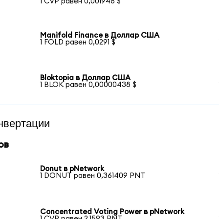
1 CVP равен 0,001948 $
Manifold Finance в Доллар США
1 FOLD равен 0,0291 $
Bloktopia в Доллар США
1 BLOK равен 0,00000438 $
нвертации
ов
Donut в pNetwork
1 DONUT равен 0,361409 PNT
Concentrated Voting Power в pNetwork
1 CVP равен 2,1593 PNT