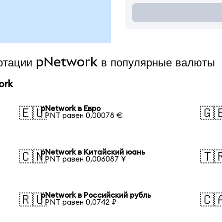
ертации pNetwork в популярные валюты
ork
pNetwork в Евро
🇪🇺
🇬
1 PNT равен 0,00078 €
pNetwork в Китайский юань
🇨🇳
🇹
1 PNT равен 0,006087 ¥
pNetwork в Российский рубль
🇷🇺
🇨
1 PNT равен 0,0742 ₽