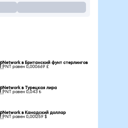
pNetwork в Британский фунт стерлингов

1 PNT равен 0,000669 £
pNetwork в Турецкая лира

1 PNT равен 0,043 ₺
pNetwork в Канадский доллар

1 PNT равен 0,001259 $