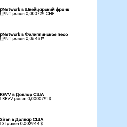
pNetwork в Швейцарский франк

1 PNT равен 0,000729 CHF
pNetwork в Филиппинское песо

1 PNT равен 0,0548 ₱
REVV в Доллар США
1 REVV равен 0,0000791 $
Siren в Доллар США
1 SI равен 0,002944 $