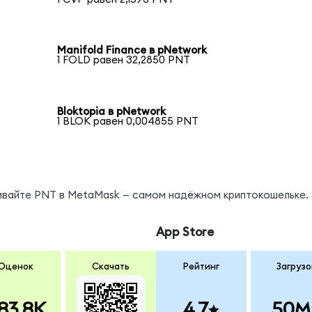
Manifold Finance в pNetwork
1 FOLD равен 32,2850 PNT
Bloktopia в pNetwork
1 BLOK равен 0,004855 PNT
нивайте PNT в MetaMask — самом надёжном криптокошельке.
App Store
Оценок
Скачать
Рейтинг
Загрузо
83.8K
4.7
50M