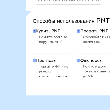
ПОСМОТРЕТЬ БОЛЬШЕ СТАТИСТИКИ
Способы использования PN
Купить PNT
Продать PNT
Начните всего за
Обменяйте PNT 
пару нажатий.
наличные.
Прогнозы
Фьючерсы
Торгуйте PNT и на
Лонг или шорт
рынках
токенов с плеч
криптопрогнозов.
до 50x.