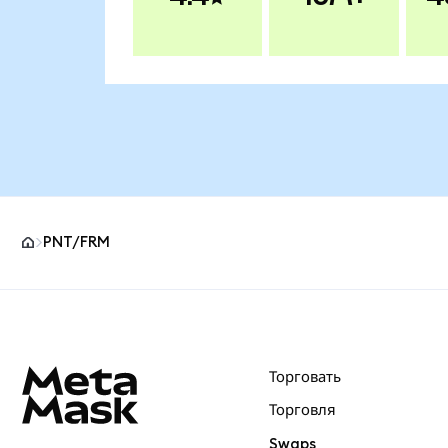
PNT/FRM
Нижний колонтитул сайта MetaMask
Торговать
Торговля
Swaps