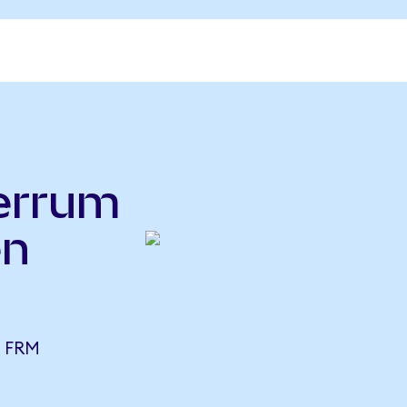
errum
en
6 FRM