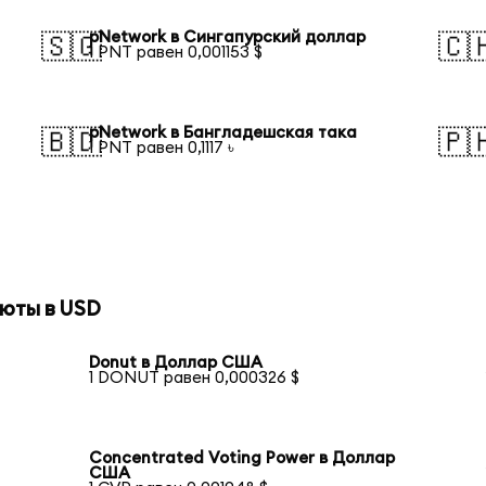
pNetwork в Сингапурский доллар
🇸🇬
🇨
1 PNT равен 0,001153 $
pNetwork в Бангладешская така
🇧🇩
🇵
1 PNT равен 0,1117 ৳
юты в USD
Donut в Доллар США
1 DONUT равен 0,000326 $
Concentrated Voting Power в Доллар
США