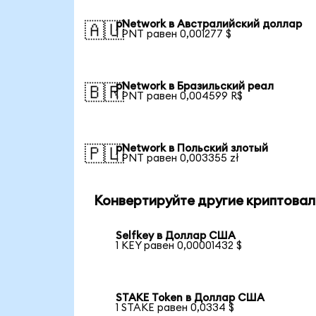
pNetwork в Австралийский доллар
🇦🇺
1 PNT равен 0,001277 $
pNetwork в Бразильский реал
🇧🇷
1 PNT равен 0,004599 R$
pNetwork в Польский злотый
🇵🇱
1 PNT равен 0,003355 zł
Конвертируйте другие криптовал
Selfkey в Доллар США
1 KEY равен 0,00001432 $
STAKE Token в Доллар США
1 STAKE равен 0,0334 $