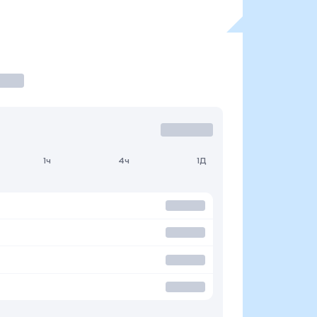
1ч
4ч
1Д