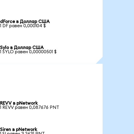
dForce в Доллар США
1 DF равен 0,000104 $
Sylo в Доллар США
1 SYLO равен 0,00000501 $
REVV в pNetwork
1 REVV равен 0,087676 PNT
Siren в pNetwork
1 SI равен 3,2631 PNT