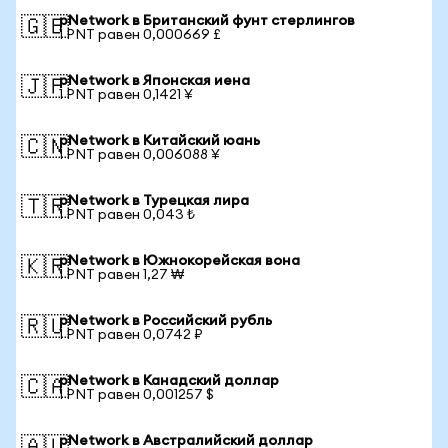
pNetwork в Британский фунт стерлингов
🇬🇧
1 PNT равен 0,000669 £
pNetwork в Японская иена
🇯🇵
1 PNT равен 0,1421 ¥
pNetwork в Китайский юань
🇨🇳
1 PNT равен 0,006088 ¥
pNetwork в Турецкая лира
🇹🇷
1 PNT равен 0,043 ₺
pNetwork в Южнокорейская вона
🇰🇷
1 PNT равен 1,27 ₩
pNetwork в Российский рубль
🇷🇺
1 PNT равен 0,0742 ₽
pNetwork в Канадский доллар
🇨🇦
1 PNT равен 0,001257 $
pNetwork в Австралийский доллар