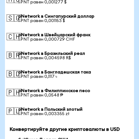
🇦🇺
1 PNT равен 0,001277 $
pNetwork в Сингапурский доллар
🇸🇬
1 PNT равен 0,001153 $
pNetwork в Швейцарский франк
🇨🇭
1 PNT равен 0,000729 CHF
pNetwork в Бразильский реал
🇧🇷
1 PNT равен 0,004598 R$
pNetwork в Бангладешская така
🇧🇩
1 PNT равен 0,1117 ৳
pNetwork в Филиппинское песо
🇵🇭
1 PNT равен 0,0548 ₱
pNetwork в Польский злотый
🇵🇱
1 PNT равен 0,003355 zł
Конвертируйте другие криптовалюты в USD