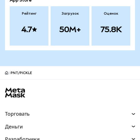
App Store
Рейтинг
Загрузок
Оценок
4.7
50M+
75.8K
PNT/PICKLE
Нижний колонтитул сайта MetaMask
Торговать
Торговля
Деньги
Swaps
Покупайте
Разработчики