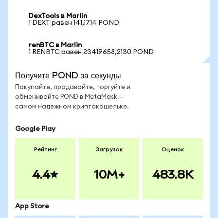
DexTools в Marlin
1 DEXT равен 141,1714 POND
renBTC в Marlin
1 RENBTC равен 23419658,2130 POND
Получите POND за секунды
Покупайте, продавайте, торгуйте и
обменивайте POND в MetaMask —
самом надёжном криптокошельке.
Google Play
Рейтинг
Загрузок
Оценок
4.4
10M+
483.8K
App Store