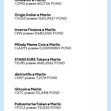
OmiseGO в Marlin
1 OMG равен 60,1736 POND
Origin Dollar в Marlin
1 OUSD равен 1363,9527 POND
Inverse Finance в Marlin
1 INV равен 12680,5165 POND
Milady Meme Coin в Marlin
1 LADYS равен 0,00000850 POND
STASIS EURS Token в Marlin
1 EURS равен 1665,2562 POND
district0x в Marlin
1 DNT равен 7,2178 POND
Gitcoin в Marlin
1 GTC равен 113,4818 POND
PolkastarterToken в Marlin
1 POLS равен 72,1220 POND