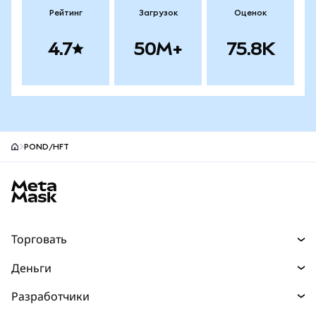
Рейтинг
Загрузок
Оценок
4.7
50M+
75.8K
POND/HFT
Нижний колонтитул сайта MetaMask
Торговать
Торговля
Деньги
Swaps
Покупайте
Разработчики
Прогнозы
НОВИНКА
Карта
Документация для разработчиков