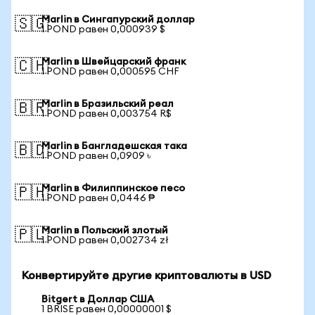
Marlin в Сингапурский доллар
🇸🇬
1 POND равен 0,000939 $
Marlin в Швейцарский франк
🇨🇭
1 POND равен 0,000595 CHF
Marlin в Бразильский реал
🇧🇷
1 POND равен 0,003754 R$
Marlin в Бангладешская така
🇧🇩
1 POND равен 0,0909 ৳
Marlin в Филиппинское песо
🇵🇭
1 POND равен 0,0446 ₱
Marlin в Польский злотый
🇵🇱
1 POND равен 0,002734 zł
Конвертируйте другие криптовалюты в USD
Bitgert в Доллар США
1 BRISE равен 0,00000001 $