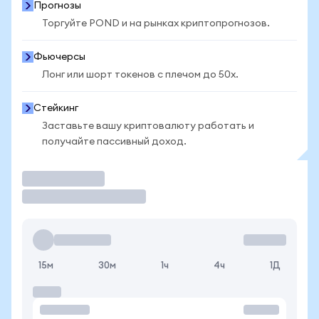
Прогнозы
Торгуйте POND и на рынках криптопрогнозов.
Фьючерсы
Лонг или шорт токенов с плечом до 50x.
Стейкинг
Заставьте вашу криптовалюту работать и
получайте пассивный доход.
Торговать
15м
30м
1ч
4ч
1Д