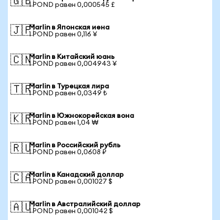
🇬🇧
1 POND равен 0,000545 £
Marlin в Японская иена
🇯🇵
1 POND равен 0,116 ¥
Marlin в Китайский юань
🇨🇳
1 POND равен 0,004943 ¥
Marlin в Турецкая лира
🇹🇷
1 POND равен 0,0349 ₺
Marlin в Южнокорейская вона
🇰🇷
1 POND равен 1,04 ₩
Marlin в Российский рубль
🇷🇺
1 POND равен 0,0608 ₽
Marlin в Канадский доллар
🇨🇦
1 POND равен 0,001027 $
Marlin в Австралийский доллар
🇦🇺
1 POND равен 0,001042 $