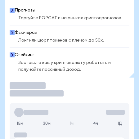
Прогнозы
Торгуйте POPCAT и на рынках криптопрогнозов.
Фьючерсы
Лонг или шорт токенов с плечом до 50x.
Стейкинг
Заставьте вашу криптовалюту работать и
получайте пассивный доход.
Торговать
15м
30м
1ч
4ч
1Д