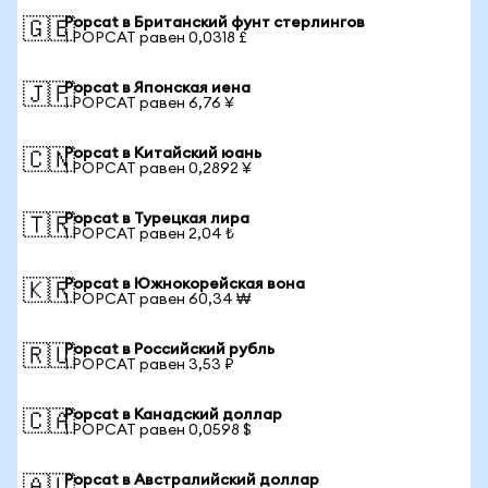
Popcat в Британский фунт стерлингов
🇬🇧
1 POPCAT равен 0,0318 £
Popcat в Японская иена
🇯🇵
1 POPCAT равен 6,76 ¥
Popcat в Китайский юань
🇨🇳
1 POPCAT равен 0,2892 ¥
Popcat в Турецкая лира
🇹🇷
1 POPCAT равен 2,04 ₺
Popcat в Южнокорейская вона
🇰🇷
1 POPCAT равен 60,34 ₩
Popcat в Российский рубль
🇷🇺
1 POPCAT равен 3,53 ₽
Popcat в Канадский доллар
🇨🇦
1 POPCAT равен 0,0598 $
Popcat в Австралийский доллар