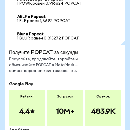
1 POWR равен 0,916624 POPCAT
AELF в Popcat
1 ELF равен 1,3692 POPCAT
Blur в Popcat
1 BLUR равен 0,315272 POPCAT
Получите POPCAT за секунды
Покупайте, продавайте, торгуйте и
обменивайте POPCAT в MetaMask —
самом надёжном криптокошельке.
Google Play
Рейтинг
Загрузок
Оценок
4.4
10M+
483.9K