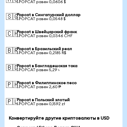
🇦🇺
1 POPCAT равен 0,0606 $
Popcat в Сингапурский доллар
🇸🇬
1 POPCAT равен 0,0548 $
Popcat в Швейцарский франк
🇨🇭
1 POPCAT равен 0,0346 CHF
Popcat в Бразильский реал
🇧🇷
1 POPCAT равен 0,2185 R$
Popcat в Бангладешская така
🇧🇩
1 POPCAT равен 5,29 ৳
Popcat в Филиппинское песо
🇵🇭
1 POPCAT равен 2,60 ₱
Popcat в Польский злотый
🇵🇱
1 POPCAT равен 0,1592 zł
Конвертируйте другие криптовалюты в USD