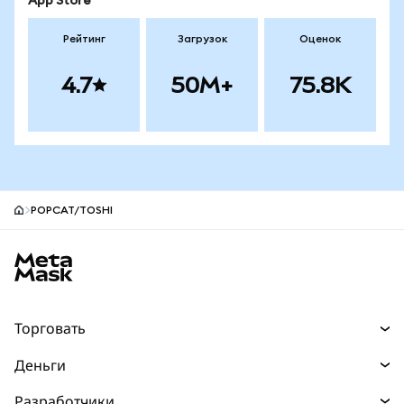
App Store
Рейтинг
Загрузок
Оценок
4.7
50M+
75.8K
POPCAT/TOSHI
Нижний колонтитул сайта MetaMask
Торговать
Торговля
Деньги
Swaps
Покупайте
Разработчики