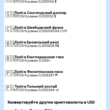
🇦🇺
1 TOSHI равен 0,000146 $
Toshi в Сингапурский доллар
🇸🇬
1 TOSHI равен 0,000132 $
Toshi в Швейцарский франк
🇨🇭
1 TOSHI равен 0,00008348 CHF
Toshi в Бразильский реал
🇧🇷
1 TOSHI равен 0,000528 R$
Toshi в Бангладешская така
🇧🇩
1 TOSHI равен 0,0128 ৳
Toshi в Филиппинское песо
🇵🇭
1 TOSHI равен 0,006287 ₱
Toshi в Польский злотый
🇵🇱
1 TOSHI равен 0,000384 zł
Конвертируйте другие криптовалюты в USD