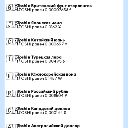
Toshi в Британский фунт стерлингов
🇬🇧
1 TOSHI равен 0,00007658 £
Toshi в Японская иена
🇯🇵
1 TOSHI равен 0,0163 ¥
Toshi в Китайский юань
🇨🇳
1 TOSHI равен 0,000697 ¥
Toshi в Турецкая лира
🇹🇷
1 TOSHI равен 0,00493 ₺
Toshi в Южнокорейская вона
🇰🇷
1 TOSHI равен 0,1457 ₩
Toshi в Российский рубль
🇷🇺
1 TOSHI равен 0,008504 ₽
Toshi в Канадский доллар
🇨🇦
1 TOSHI равен 0,000144 $
Toshi в Австралийский доллар