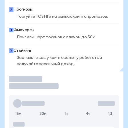
Прогнозы
Торгуйте TOSHI и на рынках криптопрогнозов.
Фьючерсы
Лонг или шорт токенов с плечом до 50x.
Стейкинг
Заставьте вашу криптовалюту работать и
получайте пассивный доход.
Торговать
15м
30м
1ч
4ч
1Д