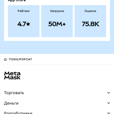
App Store
Рейтинг
Загрузок
Оценок
4.7
50M+
75.8K
TOSHI/POPCAT
Нижний колонтитул сайта MetaMask
Торговать
Торговля
Деньги
Swaps
Покупайте
Разработчики