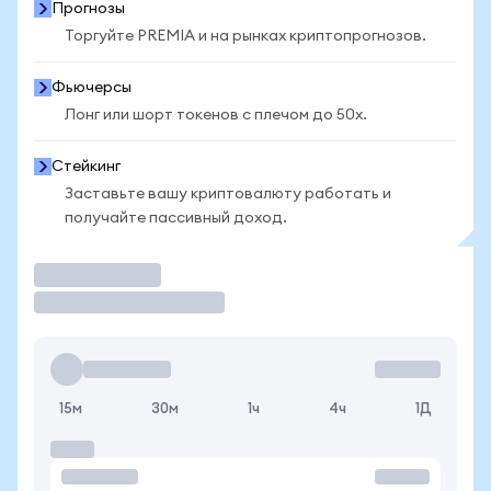
Прогнозы
Торгуйте PREMIA и на рынках криптопрогнозов.
Фьючерсы
Лонг или шорт токенов с плечом до 50x.
Стейкинг
Заставьте вашу криптовалюту работать и
получайте пассивный доход.
Торговать
15м
30м
1ч
4ч
1Д