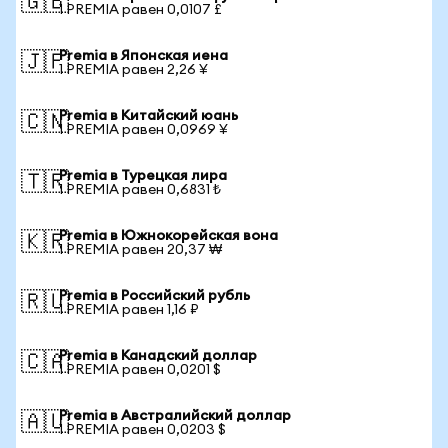
🇬🇧
1 PREMIA равен 0,0107 £
Premia в Японская иена
🇯🇵
1 PREMIA равен 2,26 ¥
Premia в Китайский юань
🇨🇳
1 PREMIA равен 0,0969 ¥
Premia в Турецкая лира
🇹🇷
1 PREMIA равен 0,6831 ₺
Premia в Южнокорейская вона
🇰🇷
1 PREMIA равен 20,37 ₩
Premia в Российский рубль
🇷🇺
1 PREMIA равен 1,16 ₽
Premia в Канадский доллар
🇨🇦
1 PREMIA равен 0,0201 $
Premia в Австралийский доллар
🇦🇺
1 PREMIA равен 0,0203 $