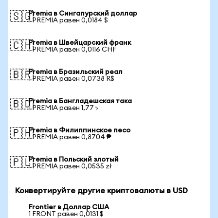
Premia в Сингапурский доллар
🇸🇬
1 PREMIA равен 0,0184 $
Premia в Швейцарский франк
🇨🇭
1 PREMIA равен 0,0116 CHF
Premia в Бразильский реал
🇧🇷
1 PREMIA равен 0,0738 R$
Premia в Бангладешская така
🇧🇩
1 PREMIA равен 1,77 ৳
Premia в Филиппинское песо
🇵🇭
1 PREMIA равен 0,8704 ₱
Premia в Польский злотый
🇵🇱
1 PREMIA равен 0,0535 zł
Конвертируйте другие криптовалюты в USD
Frontier в Доллар США
1 FRONT равен 0,0131 $