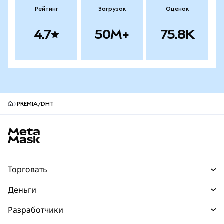
Рейтинг
Загрузок
Оценок
4.7
50M+
75.8K
PREMIA/DHT
Нижний колонтитул сайта MetaMask
Торговать
Торговля
Деньги
Swaps
Покупайте
Разработчики
Прогнозы
НОВИНКА
Карта
Документация для разработчиков