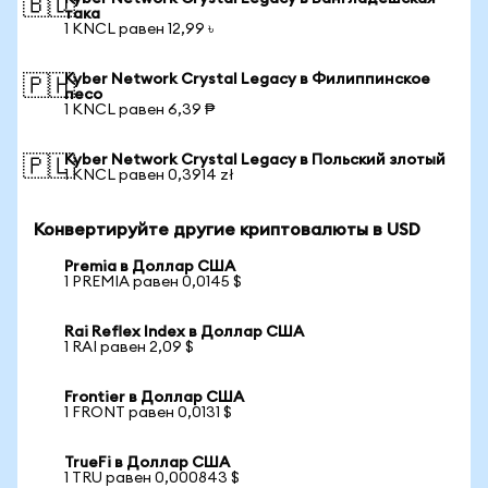
🇧🇩
така
1 KNCL равен 12,99 ৳
Kyber Network Crystal Legacy в Филиппинское
🇵🇭
песо
1 KNCL равен 6,39 ₱
Kyber Network Crystal Legacy в Польский злотый
🇵🇱
1 KNCL равен 0,3914 zł
Конвертируйте другие криптовалюты в USD
Premia в Доллар США
1 PREMIA равен 0,0145 $
Rai Reflex Index в Доллар США
1 RAI равен 2,09 $
Frontier в Доллар США
1 FRONT равен 0,0131 $
TrueFi в Доллар США
1 TRU равен 0,000843 $