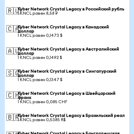
Kyber Network Crystal Legacy в Российский рубль
🇷🇺
1 KNCL равен 8,58 ₽
Kyber Network Crystal Legacy в Канадский
🇨🇦
доллар
1 KNCL равен 0,1473 $
Kyber Network Crystal Legacy в Австралийский
🇦🇺
доллар
1 KNCL равен 0,1492 $
Kyber Network Crystal Legacy в Сингапурский
🇸🇬
доллар
1 KNCL равен 0,1347 $
Kyber Network Crystal Legacy в Швейцарский
🇨🇭
франк
1 KNCL равен 0,085 CHF
Kyber Network Crystal Legacy в Бразильский реал
🇧🇷
1 KNCL равен 0,5385 R$
Kyber Network Crystal Legacy в Бангладешская