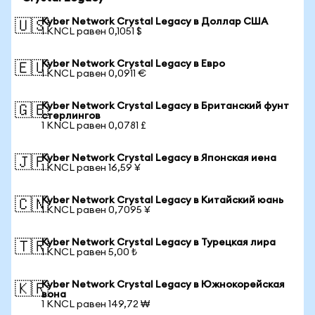
Kyber Network Crystal Legacy в Доллар США
🇺🇸
1 KNCL равен 0,1051 $
Kyber Network Crystal Legacy в Евро
🇪🇺
1 KNCL равен 0,0911 €
Kyber Network Crystal Legacy в Британский фунт
🇬🇧
стерлингов
1 KNCL равен 0,0781 £
Kyber Network Crystal Legacy в Японская иена
🇯🇵
1 KNCL равен 16,59 ¥
Kyber Network Crystal Legacy в Китайский юань
🇨🇳
1 KNCL равен 0,7095 ¥
Kyber Network Crystal Legacy в Турецкая лира
🇹🇷
1 KNCL равен 5,00 ₺
Kyber Network Crystal Legacy в Южнокорейская
🇰🇷
вона
1 KNCL равен 149,72 ₩