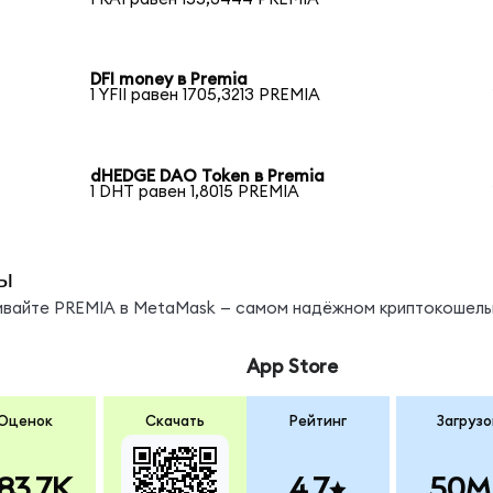
DFI money в Premia
1 YFII равен 1705,3213 PREMIA
dHEDGE DAO Token в Premia
1 DHT равен 1,8015 PREMIA
ы
нивайте PREMIA в MetaMask — самом надёжном криптокошель
App Store
Оценок
Скачать
Рейтинг
Загрузо
83.7K
4.7
50M