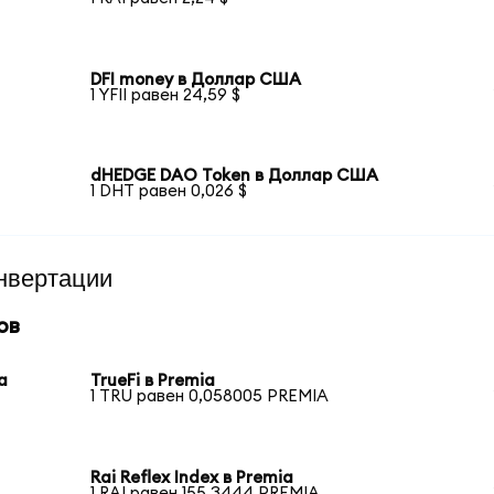
DFI money в Доллар США
1 YFII равен 24,59 $
dHEDGE DAO Token в Доллар США
1 DHT равен 0,026 $
нвертации
ов
a
TrueFi в Premia
1 TRU равен 0,058005 PREMIA
Rai Reflex Index в Premia
1 RAI равен 155,3444 PREMIA