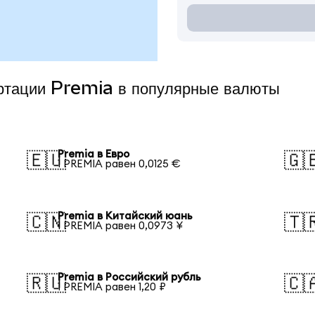
ертации Premia в популярные валюты
Premia в Евро
🇪🇺
🇬
1 PREMIA равен 0,0125 €
Premia в Китайский юань
🇨🇳
🇹
1 PREMIA равен 0,0973 ¥
Premia в Российский рубль
🇷🇺
🇨
1 PREMIA равен 1,20 ₽