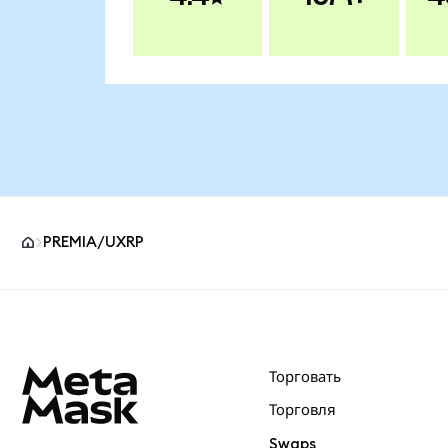
PREMIA/UXRP
Нижний колонтитул сайта MetaMask
Торговать
Торговля
Swaps