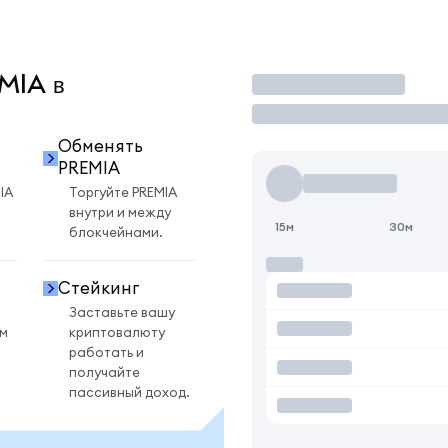
EMIA в
Торговать
Обменять
PREMIA
IA
Торгуйте PREMIA
внутри и между
15м
30м
блокчейнами.
Стейкинг
Заставьте вашу
ом
криптовалюту
работать и
получайте
пассивный доход.