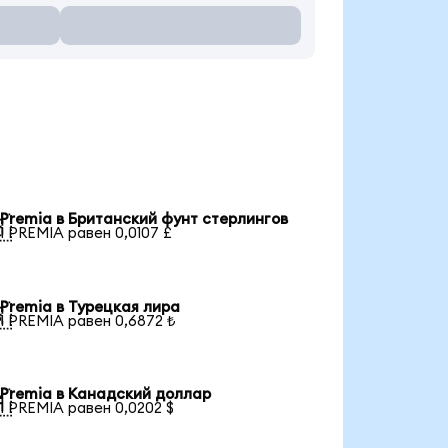
Premia в Британский фунт стерлингов

1 PREMIA равен 0,0107 £
Premia в Турецкая лира

1 PREMIA равен 0,6872 ₺
Premia в Канадский доллар

1 PREMIA равен 0,0202 $