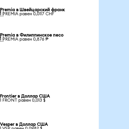
Premia в Швейцарский франк

1 PREMIA равен 0,0117 CHF
Premia в Филиппинское песо

1 PREMIA равен 0,876 ₱
Frontier в Доллар США
1 FRONT равен 0,013 $
Vesper в Доллар США
1 VSP равен 0,0982 $