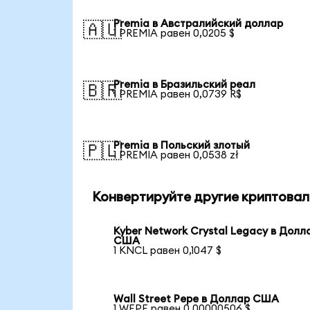
Premia в Австралийский доллар
🇦🇺
1 PREMIA равен 0,0205 $
Premia в Бразильский реал
🇧🇷
1 PREMIA равен 0,0739 R$
Premia в Польский злотый
🇵🇱
1 PREMIA равен 0,0538 zł
Конвертируйте другие криптовал
Kyber Network Crystal Legacy в Долл
США
1 KNCL равен 0,1047 $
Wall Street Pepe в Доллар США
1 WEPE равен 0,00000506 $