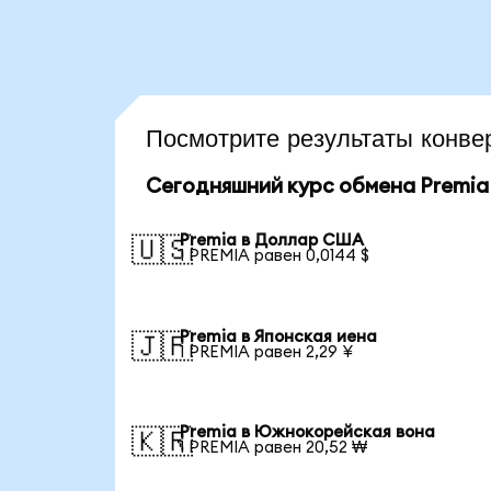
Посмотрите результаты конв
Сегодняшний курс обмена Premia
Premia в Доллар США
🇺🇸
1 PREMIA равен 0,0144 $
Premia в Японская иена
🇯🇵
1 PREMIA равен 2,29 ¥
Premia в Южнокорейская вона
🇰🇷
1 PREMIA равен 20,52 ₩