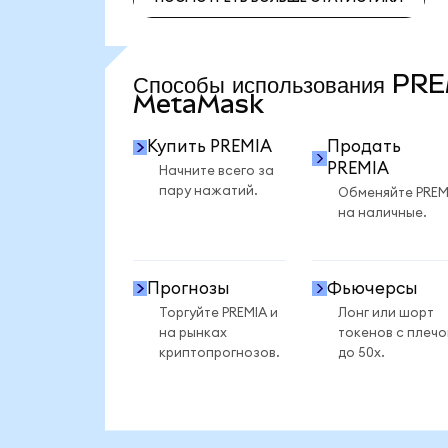
ПОСМОТРЕТЬ БОЛЬШЕ СТАТИСТИКИ
Способы использования PR
MetaMask
Купить PREMIA
Продать
PREMIA
Начните всего за
пару нажатий.
Обменяйте PREM
на наличные.
Прогнозы
Фьючерсы
Торгуйте PREMIA и
Лонг или шорт
на рынках
токенов с плеч
криптопрогнозов.
до 50x.