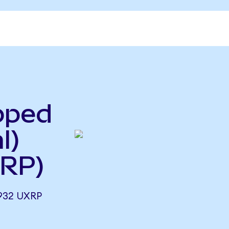
pped
l)
XRP)
932 UXRP