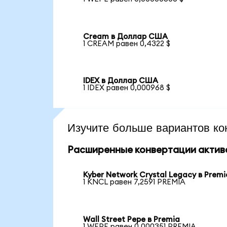
Cream в Доллар США
1 CREAM равен 0,4322 $
IDEX в Доллар США
1 IDEX равен 0,000968 $
Изучите больше вариантов ко
Расширенные конвертации актив
Kyber Network Crystal Legacy в Premi
1 KNCL равен 7,2591 PREMIA
Wall Street Pepe в Premia
1 WEPE равен 0,000351 PREMIA