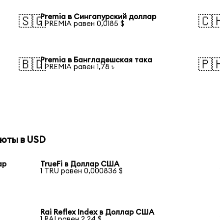
Premia в Сингапурский доллар
🇸🇬
🇨
1 PREMIA равен 0,0185 $
Premia в Бангладешская така
🇧🇩
🇵
1 PREMIA равен 1,78 ৳
юты в USD
ар
TrueFi в Доллар США
1 TRU равен 0,000836 $
Rai Reflex Index в Доллар США
1 RAI равен 2,24 $