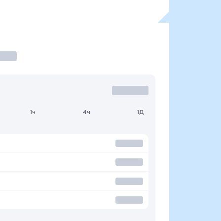
1ч
4ч
1Д