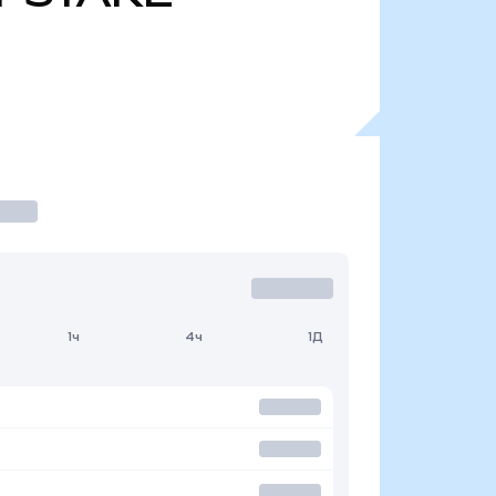
1ч
4ч
1Д