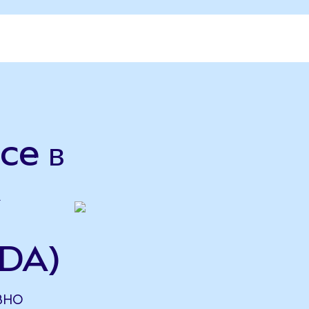
ce в
A
ADA)
АВНО