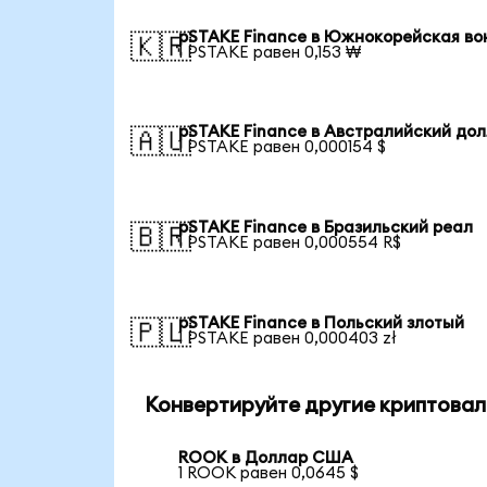
pSTAKE Finance в Южнокорейская во
🇰🇷
1 PSTAKE равен 0,153 ₩
pSTAKE Finance в Австралийский до
🇦🇺
1 PSTAKE равен 0,000154 $
pSTAKE Finance в Бразильский реал
🇧🇷
1 PSTAKE равен 0,000554 R$
pSTAKE Finance в Польский злотый
🇵🇱
1 PSTAKE равен 0,000403 zł
Конвертируйте другие криптовал
ROOK в Доллар США
1 ROOK равен 0,0645 $