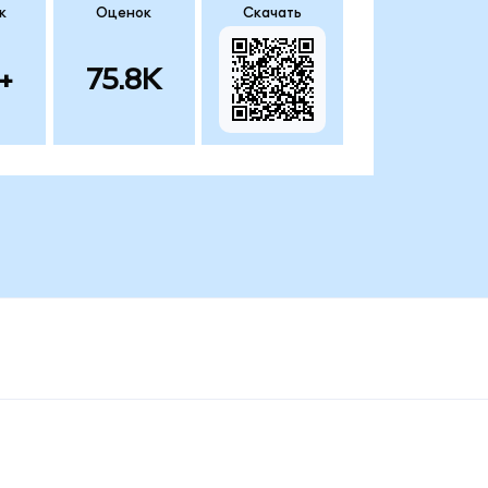
к
Оценок
Скачать
+
75.8K