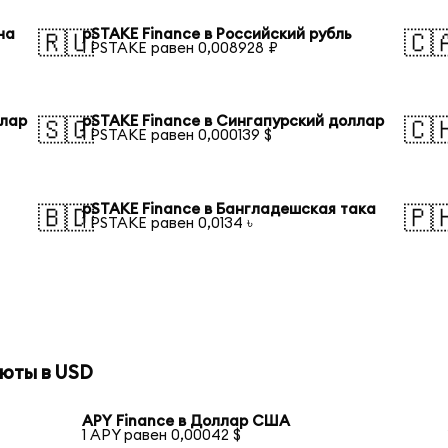
на
pSTAKE Finance в Российский рубль
🇷🇺
🇨
1 PSTAKE равен 0,008928 ₽
ллар
pSTAKE Finance в Сингапурский доллар
🇸🇬
🇨
1 PSTAKE равен 0,000139 $
pSTAKE Finance в Бангладешская така
🇧🇩
🇵
1 PSTAKE равен 0,0134 ৳
юты в USD
APY Finance в Доллар США
1 APY равен 0,00042 $