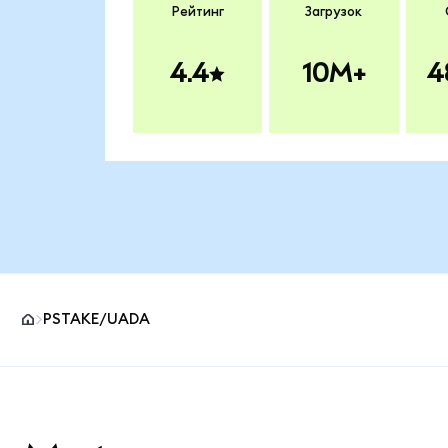
Рейтинг
Загрузок
4.4
10M+
4
PSTAKE/UADA
Нижний колонтитул сайта MetaMask