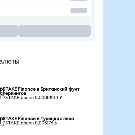
валюты
pSTAKE Finance в Британский фунт

стерлингов
1 PSTAKE равен 0,0000804 £
pSTAKE Finance в Турецкая лира

1 PSTAKE равен 0,005176 ₺