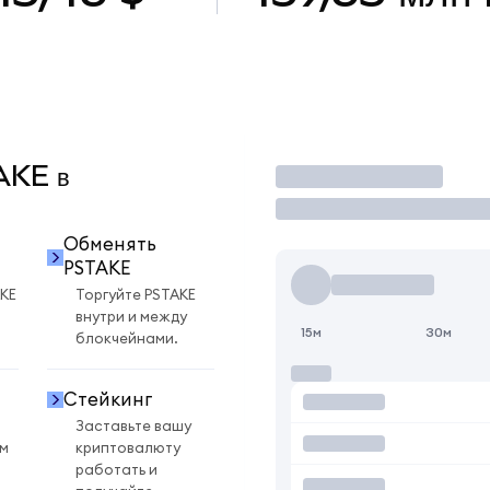
TAKE в
Торговать
Обменять
PSTAKE
KE
Торгуйте PSTAKE
внутри и между
15м
30м
блокчейнами.
Стейкинг
Заставьте вашу
ом
криптовалюту
работать и