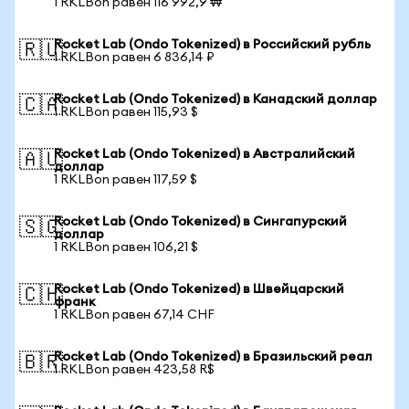
1 RKLBon равен 116 992,9 ₩
Rocket Lab (Ondo Tokenized) в Российский рубль
🇷🇺
1 RKLBon равен 6 836,14 ₽
Rocket Lab (Ondo Tokenized) в Канадский доллар
🇨🇦
1 RKLBon равен 115,93 $
Rocket Lab (Ondo Tokenized) в Австралийский
🇦🇺
доллар
1 RKLBon равен 117,59 $
Rocket Lab (Ondo Tokenized) в Сингапурский
🇸🇬
доллар
1 RKLBon равен 106,21 $
Rocket Lab (Ondo Tokenized) в Швейцарский
🇨🇭
франк
1 RKLBon равен 67,14 CHF
Rocket Lab (Ondo Tokenized) в Бразильский реал
🇧🇷
1 RKLBon равен 423,58 R$