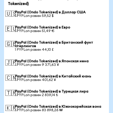
Tokenized)
PayPal (Ondo Tokenized) в Доллар США
🇺🇸
1 PYPLon равен 59,52 $
PayPal (Ondo Tokenized) в Евро
🇪🇺
1 PYPLon равен 51,49 €
PayPal (Ondo Tokenized) в Британский фунт
🇬🇧
стерлингов
1 PYPLon равен 44,10 £
PayPal (Ondo Tokenized) в Японская иена
🇯🇵
1 PYPLon равен 9 371,63 ¥
PayPal (Ondo Tokenized) в Китайский юань
🇨🇳
1 PYPLon равен 401,62 ¥
PayPal (Ondo Tokenized) в Турецкая лира
🇹🇷
1 PYPLon равен 2 839,14 ₺
PayPal (Ondo Tokenized) в Южнокорейская вона
🇰🇷
1 PYPLon равен 83 898,26 ₩