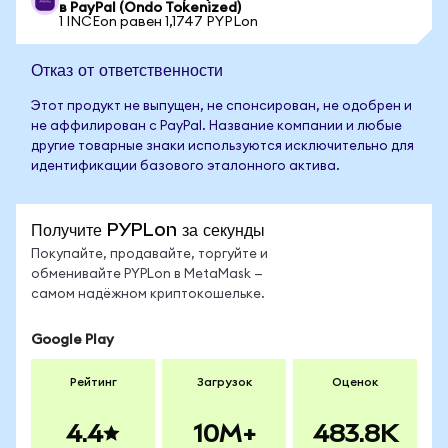
в PayPal (Ondo Tokenized)
1 INCEon равен 1,1747 PYPLon
Отказ от ответственности
Этот продукт не выпущен, не спонсирован, не одобрен и
не аффилирован с PayPal. Название компании и любые
другие товарные знаки используются исключительно для
идентификации базового эталонного актива.
Получите PYPLon за секунды
Покупайте, продавайте, торгуйте и
обменивайте PYPLon в MetaMask —
самом надёжном криптокошельке.
Google Play
Рейтинг
Загрузок
Оценок
4.4
10M+
483.8K