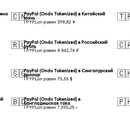
иена
PayPal (Ondo Tokenized) в Китайский
🇨🇳
🇹
юань
1 PYPLon равен 398,82 ¥
PayPal (Ondo Tokenized) в Российский
🇷🇺
🇨
рубль
1 PYPLon равен 4 862,76 ₽
PayPal (Ondo Tokenized) в Сингапурский
🇸🇬
🇨
доллар
1 PYPLon равен 75,55 $
ий
PayPal (Ondo Tokenized) в
🇧🇩
🇵
Бангладешская така
1 PYPLon равен 7 295,25 ৳