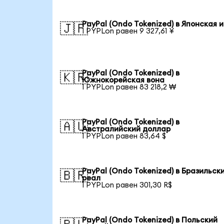
PayPal (Ondo Tokenized) в Японская 
🇯🇵
1 PYPLon равен 9 327,61 ¥
PayPal (Ondo Tokenized) в
🇰🇷
Южнокорейская вона
1 PYPLon равен 83 218,2 ₩
PayPal (Ondo Tokenized) в
🇦🇺
Австралийский доллар
1 PYPLon равен 83,64 $
PayPal (Ondo Tokenized) в Бразильск
🇧🇷
реал
1 PYPLon равен 301,30 R$
PayPal (Ondo Tokenized) в Польский