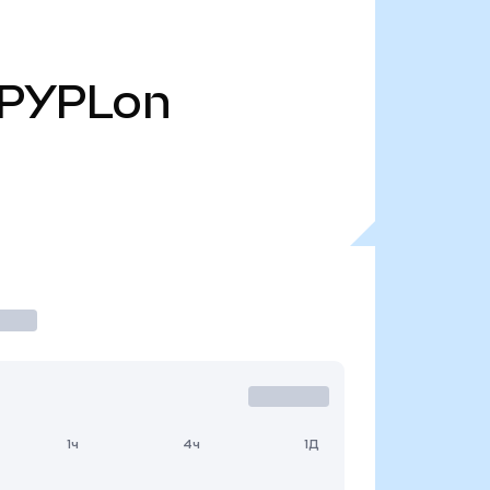
PYPLon
1ч
4ч
1Д