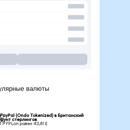
улярные валюты
PayPal (Ondo Tokenized) в Британский

фунт стерлингов
1 PYPLon равен 43,81 £