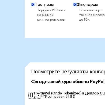
Прогнозы
Фьючерсы
Торгуйте PYPLon и
Лонг или шорт
на рынках
токенов с плеч
криптопрогнозов.
до 50x.
Посмотрите результаты конв
Сегодняшний курс обмена PayPal 
PayPal (Ondo Tokenized) в Доллар С
🇺🇸
1 PYPLon равен 59,11 $