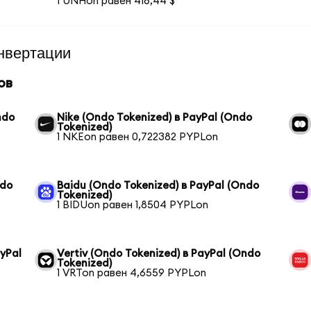
1 UNHon равен 416,44 $
нвертации
ов
ndo
Nike (Ondo Tokenized) в PayPal (Ondo
Tokenized)
1 NKEon равен 0,722382 PYPLon
ndo
Baidu (Ondo Tokenized) в PayPal (Ondo
Tokenized)
1 BIDUon равен 1,8504 PYPLon
yPal
Vertiv (Ondo Tokenized) в PayPal (Ondo
Tokenized)
1 VRTon равен 4,6559 PYPLon