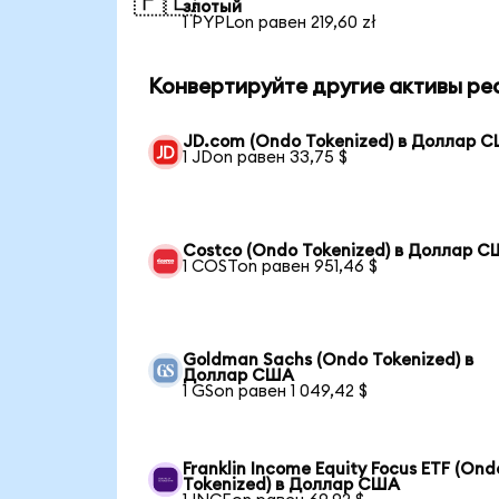
🇵🇱
злотый
1 PYPLon равен 219,60 zł
Конвертируйте другие активы ре
JD.com (Ondo Tokenized) в Доллар 
1 JDon равен 33,75 $
Costco (Ondo Tokenized) в Доллар 
1 COSTon равен 951,46 $
Goldman Sachs (Ondo Tokenized) в
Доллар США
1 GSon равен 1 049,42 $
Franklin Income Equity Focus ETF (Ond
Tokenized) в Доллар США