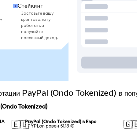
Стейкинг
Заставьте вашу
ом
криптовалюту
работать и
получайте
пассивный доход.
ертации PayPal (Ondo Tokenized) в поп
(Ondo Tokenized)
ША
PayPal (Ondo Tokenized) в Евро
🇪🇺
🇬
1 PYPLon равен 51,13 €