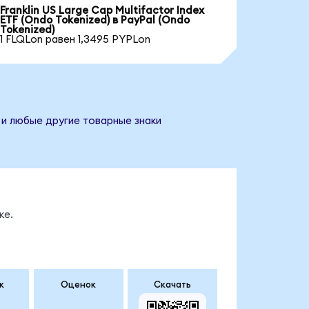
Franklin US Large Cap Multifactor Index
ETF (Ondo Tokenized) в PayPal (Ondo
Tokenized)
1 FLQLon равен 1,3495 PYPLon
 и любые другие товарные знаки
ке.
к
Оценок
Скачать