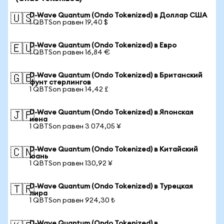
D-Wave Quantum (Ondo Tokenized) в Доллар США
🇺🇸
1 QBTSon равен 19,40 $
D-Wave Quantum (Ondo Tokenized) в Евро
🇪🇺
1 QBTSon равен 16,84 €
D-Wave Quantum (Ondo Tokenized) в Британский
🇬🇧
фунт стерлингов
1 QBTSon равен 14,42 £
D-Wave Quantum (Ondo Tokenized) в Японская
🇯🇵
иена
1 QBTSon равен 3 074,05 ¥
D-Wave Quantum (Ondo Tokenized) в Китайский
🇨🇳
юань
1 QBTSon равен 130,92 ¥
D-Wave Quantum (Ondo Tokenized) в Турецкая
🇹🇷
лира
1 QBTSon равен 924,30 ₺
D-Wave Quantum (Ondo Tokenized) в