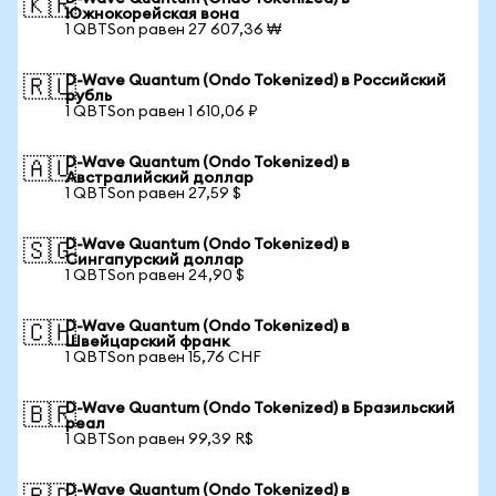
🇰🇷
Южнокорейская вона
1 QBTSon равен 27 607,36 ₩
D-Wave Quantum (Ondo Tokenized) в Российский
🇷🇺
рубль
1 QBTSon равен 1 610,06 ₽
D-Wave Quantum (Ondo Tokenized) в
🇦🇺
Австралийский доллар
1 QBTSon равен 27,59 $
D-Wave Quantum (Ondo Tokenized) в
🇸🇬
Сингапурский доллар
1 QBTSon равен 24,90 $
D-Wave Quantum (Ondo Tokenized) в
🇨🇭
Швейцарский франк
1 QBTSon равен 15,76 CHF
D-Wave Quantum (Ondo Tokenized) в Бразильский
🇧🇷
реал
1 QBTSon равен 99,39 R$
D-Wave Quantum (Ondo Tokenized) в