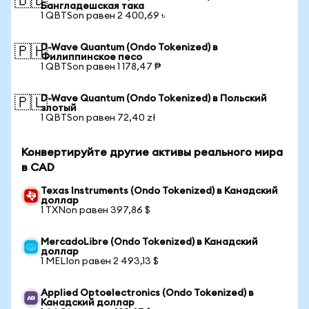
🇧🇩
Бангладешская така
1 QBTSon равен 2 400,69 ৳
D-Wave Quantum (Ondo Tokenized) в
🇵🇭
Филиппинское песо
1 QBTSon равен 1 178,47 ₱
D-Wave Quantum (Ondo Tokenized) в Польский
🇵🇱
злотый
1 QBTSon равен 72,40 zł
Конвертируйте другие активы реального мира
в CAD
Texas Instruments (Ondo Tokenized) в Канадский
доллар
1 TXNon равен 397,86 $
MercadoLibre (Ondo Tokenized) в Канадский
доллар
1 MELIon равен 2 493,13 $
Applied Optoelectronics (Ondo Tokenized) в
Канадский доллар