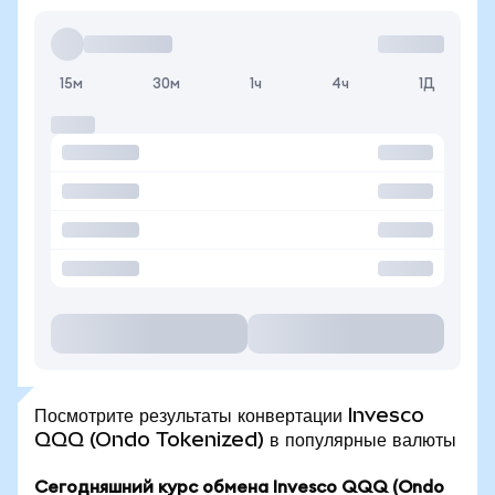
15м
30м
1ч
4ч
1Д
Посмотрите результаты конвертации Invesco
QQQ (Ondo Tokenized) в популярные валюты
Сегодняшний курс обмена Invesco QQQ (Ondo