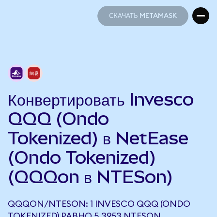
СКАЧАТЬ METAMASK
СКАЧАТЬ METAMASK
Конвертировать Invesco
QQQ (Ondo
Tokenized) в NetEase
(Ondo Tokenized)
(QQQon в NTESon)
QQQON/NTESON: 1 INVESCO QQQ (ONDO
TOKENIZED) РАВНО 5,3953 NTESON