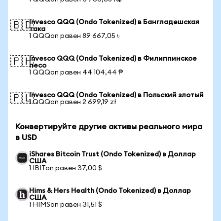
Invesco QQQ (Ondo Tokenized) в Бангладешская
🇧🇩
така
1 QQQon равен 89 667,05 ৳
Invesco QQQ (Ondo Tokenized) в Филиппинское
🇵🇭
песо
1 QQQon равен 44 104,44 ₱
Invesco QQQ (Ondo Tokenized) в Польский злотый
🇵🇱
1 QQQon равен 2 699,19 zł
Конвертируйте другие активы реального мира
в USD
iShares Bitcoin Trust (Ondo Tokenized) в Доллар
США
1 IBITon равен 37,00 $
Hims & Hers Health (Ondo Tokenized) в Доллар
США
1 HIMSon равен 31,51 $