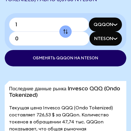
QQQON
NTESON
ОБМЕНЯТЬ QQQON НА NTESON
Последние данные рынка Invesco QQQ (Ondo
Tokenized)
Текущая цена Invesco QQQ (Ondo Tokenized)
составляет 726,53 $ за QQQon. Количество
токенов в обращении 47,74 тыс. QQQon
показывает, что общая рыночная