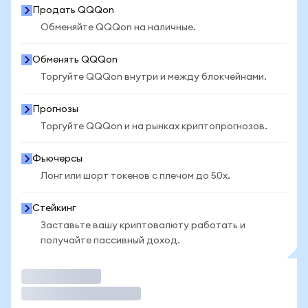
Продать QQQon
Обменяйте QQQon на наличные.
Обменять QQQon
Торгуйте QQQon внутри и между блокчейнами.
Прогнозы
Торгуйте QQQon и на рынках криптопрогнозов.
Фьючерсы
Лонг или шорт токенов с плечом до 50x.
Стейкинг
Заставьте вашу криптовалюту работать и
получайте пассивный доход.
Торговать