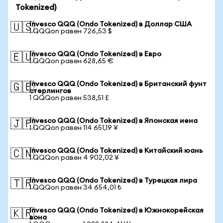
Tokenized)
Invesco QQQ (Ondo Tokenized) в Доллар США
🇺🇸
1 QQQon равен 726,53 $
Invesco QQQ (Ondo Tokenized) в Евро
🇪🇺
1 QQQon равен 628,65 €
Invesco QQQ (Ondo Tokenized) в Британский фунт
🇬🇧
стерлингов
1 QQQon равен 538,51 £
Invesco QQQ (Ondo Tokenized) в Японская иена
🇯🇵
1 QQQon равен 114 651,19 ¥
Invesco QQQ (Ondo Tokenized) в Китайский юань
🇨🇳
1 QQQon равен 4 902,02 ¥
Invesco QQQ (Ondo Tokenized) в Турецкая лира
🇹🇷
1 QQQon равен 34 654,01 ₺
Invesco QQQ (Ondo Tokenized) в Южнокорейская
🇰🇷
вона