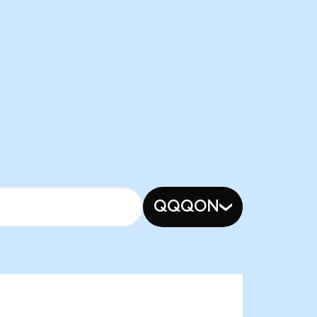
QQQON