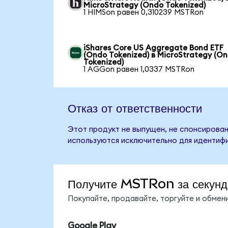
MicroStrategy (Ondo Tokenized)
1 HIMSon равен 0,310239 MSTRon
iShares Core US Aggregate Bond ETF
(Ondo Tokenized) в MicroStrategy (O
Tokenized)
1 AGGon равен 1,0337 MSTRon
Отказ от ответственности
Этот продукт не выпущен, не спонсирован
используются исключительно для идентифи
Получите MSTRon за секун
Покупайте, продавайте, торгуйте и обме
Google Play