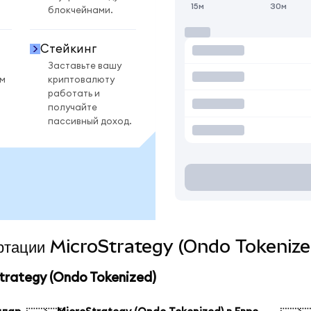
15м
30м
блокчейнами.
Стейкинг
Заставьте вашу
ом
криптовалюту
работать и
получайте
пассивный доход.
вертации MicroStrategy (Ondo Tokenize
rategy (Ondo Tokenized)