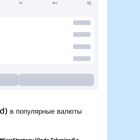
1ч
4ч
1Д
d) в популярные валюты