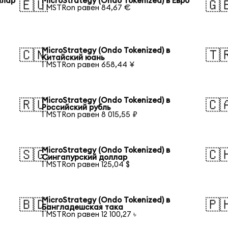
ллар
MicroStrategy (Ondo Tokenized) в Евро
🇪🇺
🇬
1 MSTRon равен 84,67 €
MicroStrategy (Ondo Tokenized) в
🇨🇳
🇹
Китайский юань
1 MSTRon равен 658,44 ¥
MicroStrategy (Ondo Tokenized) в
🇷🇺
🇨
Российский рубль
1 MSTRon равен 8 015,55 ₽
MicroStrategy (Ondo Tokenized) в
🇸🇬
🇨
Сингапурский доллар
1 MSTRon равен 125,04 $
MicroStrategy (Ondo Tokenized) в
🇧🇩
🇵
Бангладешская така
1 MSTRon равен 12 100,27 ৳