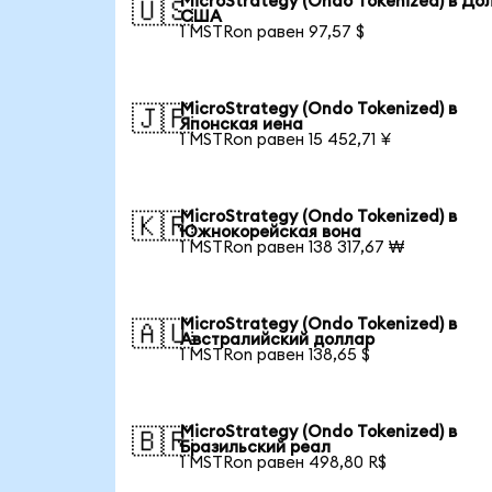
MicroStrategy (Ondo Tokenized) в До
🇺🇸
США
1 MSTRon равен 97,57 $
MicroStrategy (Ondo Tokenized) в
🇯🇵
Японская иена
1 MSTRon равен 15 452,71 ¥
MicroStrategy (Ondo Tokenized) в
🇰🇷
Южнокорейская вона
1 MSTRon равен 138 317,67 ₩
MicroStrategy (Ondo Tokenized) в
🇦🇺
Австралийский доллар
1 MSTRon равен 138,65 $
MicroStrategy (Ondo Tokenized) в
🇧🇷
Бразильский реал
1 MSTRon равен 498,80 R$