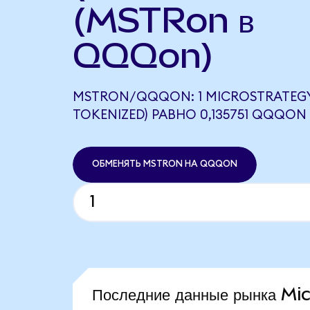
(MSTRon в
QQQon)
MSTRON/QQQON: 1 MICROSTRATEG
TOKENIZED) РАВНО 0,135751 QQQON
ОБМЕНЯТЬ MSTRON НА QQQON
Последние данные рынка M