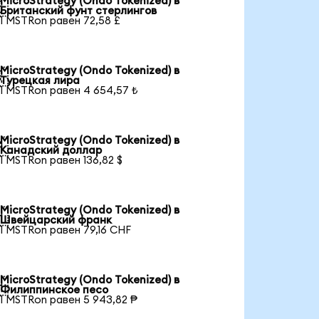
MicroStrategy (Ondo Tokenized) в

Британский фунт стерлингов
1 MSTRon равен 72,58 £
MicroStrategy (Ondo Tokenized) в

Турецкая лира
1 MSTRon равен 4 654,57 ₺
MicroStrategy (Ondo Tokenized) в

Канадский доллар
1 MSTRon равен 136,82 $
MicroStrategy (Ondo Tokenized) в

Швейцарский франк
1 MSTRon равен 79,16 CHF
MicroStrategy (Ondo Tokenized) в

Филиппинское песо
1 MSTRon равен 5 943,82 ₱