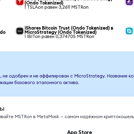
(Ondo Tokenized)
1 TSLAon равен 3,2611 MSTRon
iShares Bitcoin Trust (Ondo Tokenized) в
ndo
MicroStrategy (Ondo Tokenized)
1 IBITon равен 0,374705 MSTRon
, не одобрен и не аффилирован с MicroStrategy. Название к
кации базового эталонного актива.
ды
нивайте MSTRon в MetaMask — самом надёжном криптокошель
App Store