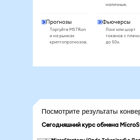
наличные.
Прогнозы
Фьючерсы
Торгуйте MSTRon
Лонг или шорт
и на рынках
токенов с плеч
криптопрогнозов.
до 50x.
Посмотрите результаты кон
Сегодняшний курс обмена MicroSt