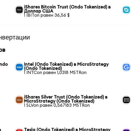
iShares Bitcoin Trust (Ondo Tokenized) в
Доллар США
1 IBITon равен 36,56 $
нвертации
ов
Ondo
Intel (Ondo Tokenized) в MicroStrategy
(Ondo Tokenized)
1 INTCon равен 1,0318 MSTRon
iShares Silver Trust (Ondo Tokenized) в
MicroStrategy (Ondo Tokenized)
1 SLVon равен 0,567183 MSTRon
в
Tesla (Ondo Tokenized) в MicroStrategy