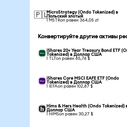
MicroStrategy (Ondo Tokenized) в
🇵🇱
Польский злотый
1 MSTRon равен 364,05 zł
Конвертируйте другие активы ре
iShares 20+ Year Treasury Bond ETF (
Tokenized) в Доллар США
1 TLTon равен 85,76 $
iShares Core MSCI EAFE ETF (Ondo
Tokenized) в Доллар США
1 IEFAon равен 102,87 $
Hims & Hers Health (Ondo Tokenized) 
Доллар США
1 HIMSon равен 30,27 $