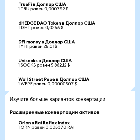
TrueFi в Доллар США
1 TRU равен 0,000792 $
dHEDGE DAO Token в Доллар США
1 DHT равен 0,0256 $
DFI money в Доллар США
1 YFII равен 25,01 $
Unisocks в Доллар США
1 SOCKS равен 5 882,12 $
Wall Street Pepe в Доллар США
1 WEPE равен 0,00000507 $
Изучите больше вариантов конвертации
Расширенные конвертации активов
Orion в Rai Reflex Index
1 ORN равен 0,005370 RAI