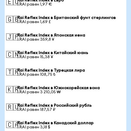
Rai Reflex Index в Евро
🇪🇺
1 RAI равен 1,97 €
Rai Reflex Index в Британский фунт стерлингов
🇬🇧
1 RAI равен 1,69 £
Rai Reflex Index в Японская иена
🇯🇵
1 RAI равен 359,8 ¥
Rai Reflex Index в Китайский юань
🇨🇳
1 RAI равен 15,38 ¥
Rai Reflex Index в Турецкая лира
🇹🇷
1 RAI равен 108,75 ₺
Rai Reflex Index в Южнокорейская вона
🇰🇷
1 RAI равен 3 210,05 ₩
Rai Reflex Index в Российский рубль
🇷🇺
1 RAI равен 187,57 ₽
Rai Reflex Index в Канадский доллар
🇨🇦
1 RAI равен 3,18 $