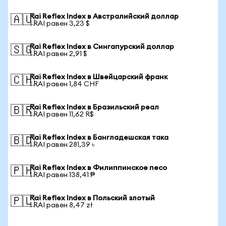
Rai Reflex Index в Австралийский доллар
🇦🇺
1 RAI равен 3,23 $
Rai Reflex Index в Сингапурский доллар
🇸🇬
1 RAI равен 2,91 $
Rai Reflex Index в Швейцарский франк
🇨🇭
1 RAI равен 1,84 CHF
Rai Reflex Index в Бразильский реал
🇧🇷
1 RAI равен 11,62 R$
Rai Reflex Index в Бангладешская така
🇧🇩
1 RAI равен 281,39 ৳
Rai Reflex Index в Филиппинское песо
🇵🇭
1 RAI равен 138,41 ₱
Rai Reflex Index в Польский злотый
🇵🇱
1 RAI равен 8,47 zł