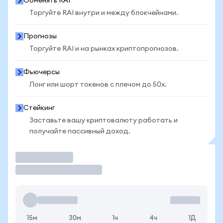
Обменять RAI
Торгуйте RAI внутри и между блокчейнами.
Прогнозы
Торгуйте RAI и на рынках криптопрогнозов.
Фьючерсы
Лонг или шорт токенов с плечом до 50x.
Стейкинг
Заставьте вашу криптовалюту работать и
получайте пассивный доход.
Торговать
15м
30м
1ч
4ч
1Д