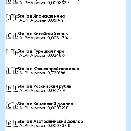
🇬🇧
1 ALPHA равен 0,000382 £
Stella в Японская иена
🇯🇵
1 ALPHA равен 0,0814 ¥
Stella в Китайский юань
🇨🇳
1 ALPHA равен 0,00347 ¥
Stella в Турецкая лира
🇹🇷
1 ALPHA равен 0,0245 ₺
Stella в Южнокорейская вона
🇰🇷
1 ALPHA равен 0,7301 ₩
Stella в Российский рубль
🇷🇺
1 ALPHA равен 0,0427 ₽
Stella в Канадский доллар
🇨🇦
1 ALPHA равен 0,000721 $
Stella в Австралийский доллар
🇦🇺
1 ALPHA равен 0,000732 $