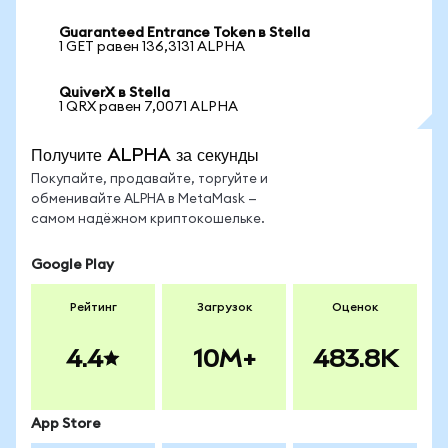
Guaranteed Entrance Token в Stella
1 GET равен 136,3131 ALPHA
QuiverX в Stella
1 QRX равен 7,0071 ALPHA
Получите ALPHA за секунды
Покупайте, продавайте, торгуйте и
обменивайте ALPHA в MetaMask —
самом надёжном криптокошельке.
Google Play
Рейтинг
Загрузок
Оценок
4.4
10M+
483.8K
App Store