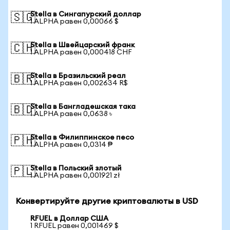
Stella в Сингапурский доллар
🇸🇬
1 ALPHA равен 0,00066 $
Stella в Швейцарский франк
🇨🇭
1 ALPHA равен 0,000418 CHF
Stella в Бразильский реал
🇧🇷
1 ALPHA равен 0,002634 R$
Stella в Бангладешская така
🇧🇩
1 ALPHA равен 0,0638 ৳
Stella в Филиппинское песо
🇵🇭
1 ALPHA равен 0,0314 ₱
Stella в Польский злотый
🇵🇱
1 ALPHA равен 0,001921 zł
Конвертируйте другие криптовалюты в USD
RFUEL в Доллар США
1 RFUEL равен 0,001469 $