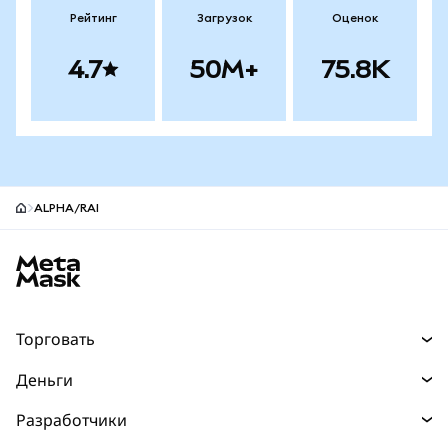
Рейтинг
Загрузок
Оценок
4.7
50M+
75.8K
ALPHA/RAI
Нижний колонтитул сайта MetaMask
Торговать
Торговля
Деньги
Swaps
Покупайте
Разработчики
Прогнозы
НОВИНКА
Карта
Документация для разработчиков