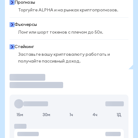
Прогнозы
Торгуйте ALPHA и на рынках криптопрогнозов.
Фьючерсы
Лонг или шорт токенов с плечом до 50x.
Стейкинг
Заставьте вашу криптовалюту работать и
получайте пассивный доход.
Торговать
15м
30м
1ч
4ч
1Д