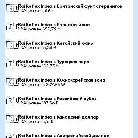
Rai Reflex Index в Британский фунт стерлингов
🇬🇧
1 RAI равен 1,69 £
Rai Reflex Index в Японская иена
🇯🇵
1 RAI равен 359,79 ¥
Rai Reflex Index в Китайский юань
🇨🇳
1 RAI равен 15,38 ¥
Rai Reflex Index в Турецкая лира
🇹🇷
1 RAI равен 108,75 ₺
Rai Reflex Index в Южнокорейская вона
🇰🇷
1 RAI равен 3 209,95 ₩
Rai Reflex Index в Российский рубль
🇷🇺
1 RAI равен 187,56 ₽
Rai Reflex Index в Канадский доллар
🇨🇦
1 RAI равен 3,18 $
Rai Reflex Index в Австралийский доллар