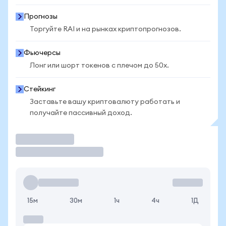
Прогнозы
Торгуйте RAI и на рынках криптопрогнозов.
Фьючерсы
Лонг или шорт токенов с плечом до 50x.
Стейкинг
Заставьте вашу криптовалюту работать и
получайте пассивный доход.
Торговать
15м
30м
1ч
4ч
1Д