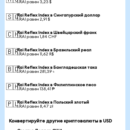
🇦🇺
1 RAI равен 3,23 $
Rai Reflex Index в Сингапурский доллар
🇸🇬
1 RAI равен 2,91 $
Rai Reflex Index в Швейцарский франк
🇨🇭
1 RAI равен 1,84 CHF
Rai Reflex Index в Бразильский реал
🇧🇷
1 RAI равен 11,62 R$
Rai Reflex Index в Бангладешская така
🇧🇩
1 RAI равен 281,39 ৳
Rai Reflex Index в Филиппинское песо
🇵🇭
1 RAI равен 138,41 ₱
Rai Reflex Index в Польский злотый
🇵🇱
1 RAI равен 8,47 zł
Конвертируйте другие криптовалюты в USD