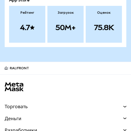
App Store
Рейтинг
Загрузок
Оценок
4.7
50M+
75.8K
RAI/FRONT
Нижний колонтитул сайта MetaMask
Торговать
Торговля
Деньги
Swaps
Покупайте
Разработчики