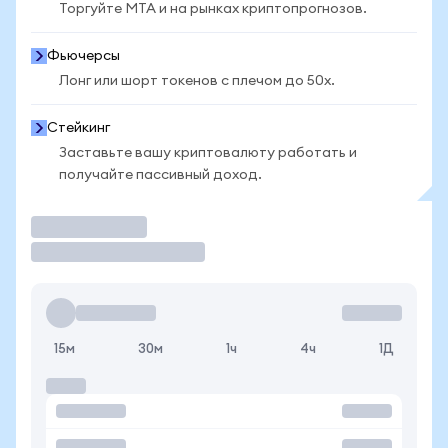
Торгуйте MTA и на рынках криптопрогнозов.
Фьючерсы
Лонг или шорт токенов с плечом до 50x.
Стейкинг
Заставьте вашу криптовалюту работать и
получайте пассивный доход.
Торговать
15м
30м
1ч
4ч
1Д