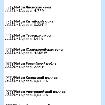
Meta в Японская иена
🇯🇵
1 MTA равен 4,77 ¥
Meta в Китайский юань
🇨🇳
1 MTA равен 0,2041 ¥
Meta в Турецкая лира
🇹🇷
1 MTA равен 1,44 ₺
Meta в Южнокорейская вона
🇰🇷
1 MTA равен 42,59 ₩
Meta в Российский рубль
🇷🇺
1 MTA равен 2,49 ₽
Meta в Канадский доллар
🇨🇦
1 MTA равен 0,0422 $
Meta в Австралийский доллар
🇦🇺
1 MTA равен 0,0428 $