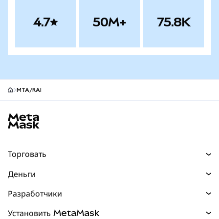
4.7
50M+
75.8K
MTA/RAI
Нижний колонтитул сайта MetaMask
Торговать
Торговля
Деньги
Swaps
Покупайте
Разработчики
Прогнозы
НОВИНКА
Карта
Документация для разработчиков
Установить MetaMask
Перпы
НОВИНКА