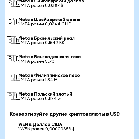
Meta в Сингапурский доллар
🇸🇬
1 MTA равен 0,0387 $
Meta в Швейцарский франк
🇨🇭
1 MTA равен 0,0244 CHF
Meta в Бразильский реал
🇧🇷
1 MTA равен 0,1542 R$
Meta в Бангладешская така
🇧🇩
1 MTA равен 3,73 ৳
Meta в Филиппинское песо
🇵🇭
1 MTA равен 1,84 ₱
Meta в Польский злотый
🇵🇱
1 MTA равен 0,1124 zł
Конвертируйте другие криптовалюты в USD
WEN в Доллар США
1 WEN равен 0,00000353 $