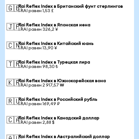
Rai Reflex Index в Британский фунт стерлингов
🇬🇧
1 RAI равен 1,53 £
Rai Reflex Index в Японская иена
🇯🇵
1 RAI равен 326,2 ¥
Rai Reflex Index в Китайский юань
🇨🇳
1 RAI равен 13,90 ¥
Rai Reflex Index в Турецкая лира
🇹🇷
1 RAI равен 98,30 ₺
Rai Reflex Index в Южнокорейская вона
🇰🇷
1 RAI равен 2 917,57 ₩
Rai Reflex Index в Российский рубль
🇷🇺
1 RAI равен 169,49 ₽
Rai Reflex Index в Канадский доллар
🇨🇦
1 RAI равен 2,88 $
Rai Reflex Index в Австралийский доллар