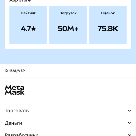
App Store
Рейтинг
Загрузок
Оценок
4.7
50M+
75.8K
RAI/VSP
Нижний колонтитул сайта MetaMask
Торговать
Торговля
Деньги
Swaps
Покупайте
Разработчики