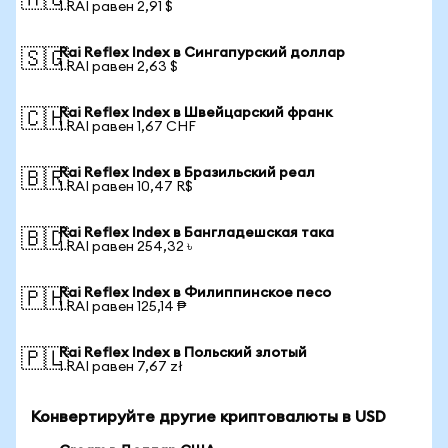
🇦🇺
1 RAI равен 2,91 $
Rai Reflex Index в Сингапурский доллар
🇸🇬
1 RAI равен 2,63 $
Rai Reflex Index в Швейцарский франк
🇨🇭
1 RAI равен 1,67 CHF
Rai Reflex Index в Бразильский реал
🇧🇷
1 RAI равен 10,47 R$
Rai Reflex Index в Бангладешская така
🇧🇩
1 RAI равен 254,32 ৳
Rai Reflex Index в Филиппинское песо
🇵🇭
1 RAI равен 125,14 ₱
Rai Reflex Index в Польский злотый
🇵🇱
1 RAI равен 7,67 zł
Конвертируйте другие криптовалюты в USD