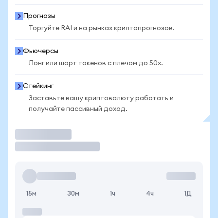
Прогнозы
Торгуйте RAI и на рынках криптопрогнозов.
Фьючерсы
Лонг или шорт токенов с плечом до 50x.
Стейкинг
Заставьте вашу криптовалюту работать и
получайте пассивный доход.
Торговать
15м
30м
1ч
4ч
1Д