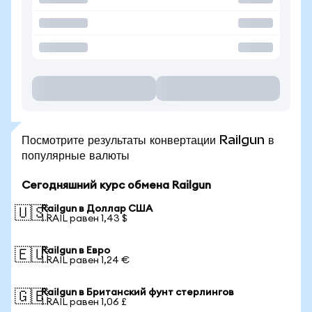
Посмотрите результаты конвертации Railgun в
популярные валюты
Сегодняшний курс обмена Railgun
Railgun в Доллар США
🇺🇸
1 RAIL равен 1,43 $
Railgun в Евро
🇪🇺
1 RAIL равен 1,24 €
Railgun в Британский фунт стерлингов
🇬🇧
1 RAIL равен 1,06 £