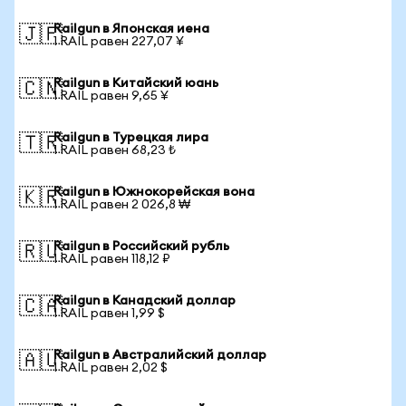
Railgun в Японская иена
🇯🇵
1 RAIL равен 227,07 ¥
Railgun в Китайский юань
🇨🇳
1 RAIL равен 9,65 ¥
Railgun в Турецкая лира
🇹🇷
1 RAIL равен 68,23 ₺
Railgun в Южнокорейская вона
🇰🇷
1 RAIL равен 2 026,8 ₩
Railgun в Российский рубль
🇷🇺
1 RAIL равен 118,12 ₽
Railgun в Канадский доллар
🇨🇦
1 RAIL равен 1,99 $
Railgun в Австралийский доллар
🇦🇺
1 RAIL равен 2,02 $