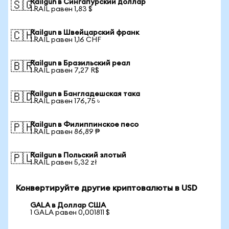
Railgun в Сингапурский доллар
🇸🇬
1 RAIL равен 1,83 $
Railgun в Швейцарский франк
🇨🇭
1 RAIL равен 1,16 CHF
Railgun в Бразильский реал
🇧🇷
1 RAIL равен 7,27 R$
Railgun в Бангладешская така
🇧🇩
1 RAIL равен 176,75 ৳
Railgun в Филиппинское песо
🇵🇭
1 RAIL равен 86,89 ₱
Railgun в Польский злотый
🇵🇱
1 RAIL равен 5,32 zł
Конвертируйте другие криптовалюты в USD
GALA в Доллар США
1 GALA равен 0,001811 $