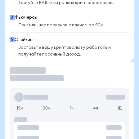
Торгуйте RAIL и на рынках криптопрогнозов.
Фьючерсы
Лонг или шорт токенов с плечом до 50x.
Стейкинг
Заставьте вашу криптовалюту работать и
получайте пассивный доход.
Торговать
15м
30м
1ч
4ч
1Д