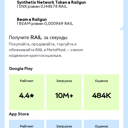
Synthetix Network Token в Railgun
1 SNX равен 0,148578 RAIL
Beam в Railgun
1 BEAM равен 0,000969 RAIL
Получите RAIL за секунды
Покупайте, продавайте, торгуйте и
обменивайте RAIL в MetaMask — самом
надёжном криптокошельке.
Google Play
Рейтинг
Загрузок
Оценок
4.4
10M+
484K
App Store
Рейтинг
Загрузок
Оценок