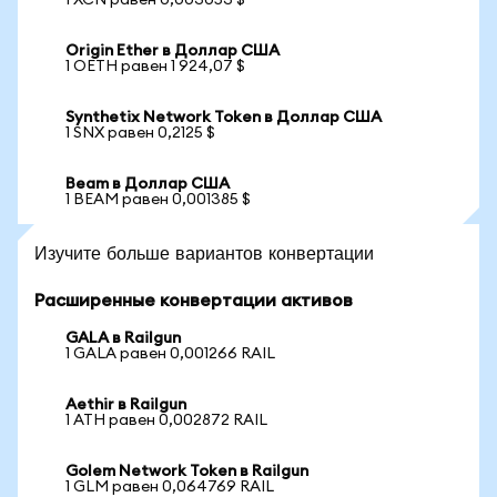
1 XCN равен 0,003053 $
Origin Ether в Доллар США
1 OETH равен 1 924,07 $
Synthetix Network Token в Доллар США
1 SNX равен 0,2125 $
Beam в Доллар США
1 BEAM равен 0,001385 $
Изучите больше вариантов конвертации
Расширенные конвертации активов
GALA в Railgun
1 GALA равен 0,001266 RAIL
Aethir в Railgun
1 ATH равен 0,002872 RAIL
Golem Network Token в Railgun
1 GLM равен 0,064769 RAIL