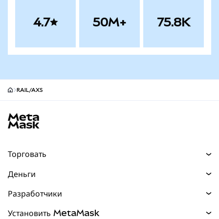
4.7
50M+
75.8K
RAIL/AXS
Нижний колонтитул сайта MetaMask
Торговать
Торговля
Деньги
Swaps
Покупайте
Разработчики
Прогнозы
НОВИНКА
Карта
Документация для разработчиков
Установить MetaMask
Перпы
НОВИНКА