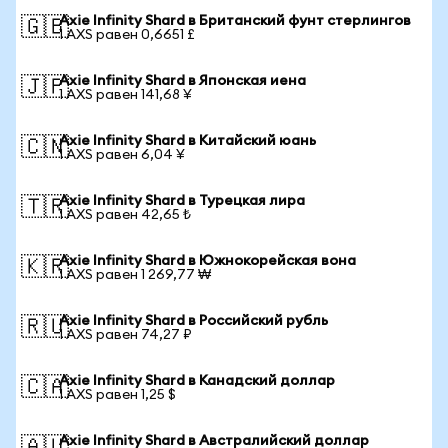
Axie Infinity Shard в Британский фунт стерлингов
🇬🇧
1 AXS равен 0,6651 £
Axie Infinity Shard в Японская иена
🇯🇵
1 AXS равен 141,68 ¥
Axie Infinity Shard в Китайский юань
🇨🇳
1 AXS равен 6,04 ¥
Axie Infinity Shard в Турецкая лира
🇹🇷
1 AXS равен 42,65 ₺
Axie Infinity Shard в Южнокорейская вона
🇰🇷
1 AXS равен 1 269,77 ₩
Axie Infinity Shard в Российский рубль
🇷🇺
1 AXS равен 74,27 ₽
Axie Infinity Shard в Канадский доллар
🇨🇦
1 AXS равен 1,25 $
Axie Infinity Shard в Австралийский доллар