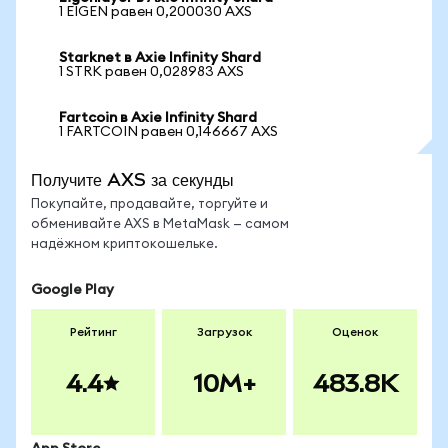
1 EIGEN равен 0,200030 AXS
Starknet в Axie Infinity Shard
1 STRK равен 0,028983 AXS
Fartcoin в Axie Infinity Shard
1 FARTCOIN равен 0,146667 AXS
Получите AXS за секунды
Покупайте, продавайте, торгуйте и
обменивайте AXS в MetaMask — самом
надёжном криптокошельке.
Google Play
Рейтинг
Загрузок
Оценок
4.4
10M+
483.8K