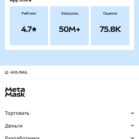
App Store
Рейтинг
Загрузок
Оценок
4.7
50M+
75.8K
AXS/RAIL
Нижний колонтитул сайта MetaMask
Торговать
Торговля
Деньги
Swaps
Покупайте
Разработчики