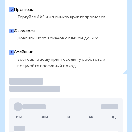
Прогнозы
Торгуйте AXS и на рынках криптопрогнозов.
Фьючерсы
Лонг или шорт токенов с плечом до 50x.
Стейкинг
Заставьте вашу криптовалюту работать и
получайте пассивный доход.
Торговать
15м
30м
1ч
4ч
1Д