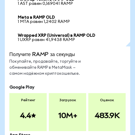
1 AST равен 0,169041 RAMP
Meta в RAMP OLD
1 MTA равен 1,2402 RAMP
Wrapped XRP (Universal) в RAMP OLD
1 UXRP равен 41,9438 RAMP
Получите RAMP за секунды
Покупайте, продавайте, торгуйте и
обменивайте RAMP в MetaMask —
самом надёжном криптокошельке.
Google Play
Рейтинг
Загрузок
Оценок
4.4
10M+
483.9K