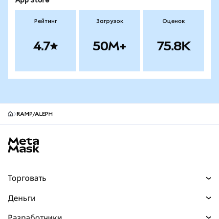
App Store
Рейтинг
Загрузок
Оценок
4.7
50M+
75.8K
RAMP/ALEPH
Нижний колонтитул сайта MetaMask
Торговать
Торговля
Деньги
Swaps
Покупайте
Разработчики