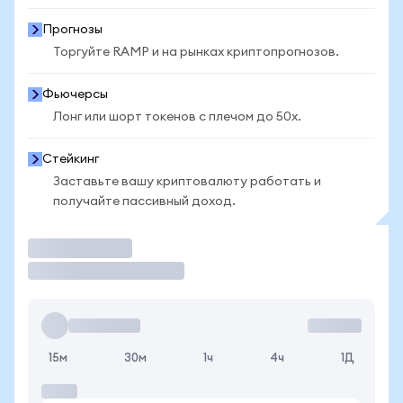
Прогнозы
Торгуйте RAMP и на рынках криптопрогнозов.
Фьючерсы
Лонг или шорт токенов с плечом до 50x.
Стейкинг
Заставьте вашу криптовалюту работать и
получайте пассивный доход.
Торговать
15м
30м
1ч
4ч
1Д