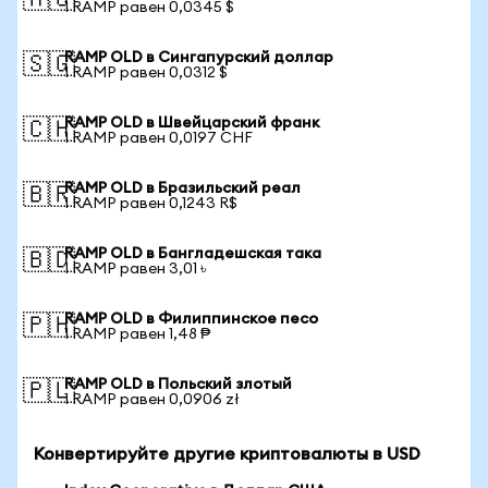
🇦🇺
1 RAMP равен 0,0345 $
RAMP OLD в Сингапурский доллар
🇸🇬
1 RAMP равен 0,0312 $
RAMP OLD в Швейцарский франк
🇨🇭
1 RAMP равен 0,0197 CHF
RAMP OLD в Бразильский реал
🇧🇷
1 RAMP равен 0,1243 R$
RAMP OLD в Бангладешская така
🇧🇩
1 RAMP равен 3,01 ৳
RAMP OLD в Филиппинское песо
🇵🇭
1 RAMP равен 1,48 ₱
RAMP OLD в Польский злотый
🇵🇱
1 RAMP равен 0,0906 zł
Конвертируйте другие криптовалюты в USD