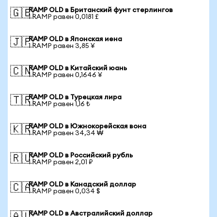
RAMP OLD в Британский фунт стерлингов
🇬🇧
1 RAMP равен 0,0181 £
RAMP OLD в Японская иена
🇯🇵
1 RAMP равен 3,85 ¥
RAMP OLD в Китайский юань
🇨🇳
1 RAMP равен 0,1646 ¥
RAMP OLD в Турецкая лира
🇹🇷
1 RAMP равен 1,16 ₺
RAMP OLD в Южнокорейская вона
🇰🇷
1 RAMP равен 34,34 ₩
RAMP OLD в Российский рубль
🇷🇺
1 RAMP равен 2,01 ₽
RAMP OLD в Канадский доллар
🇨🇦
1 RAMP равен 0,034 $
RAMP OLD в Австралийский доллар