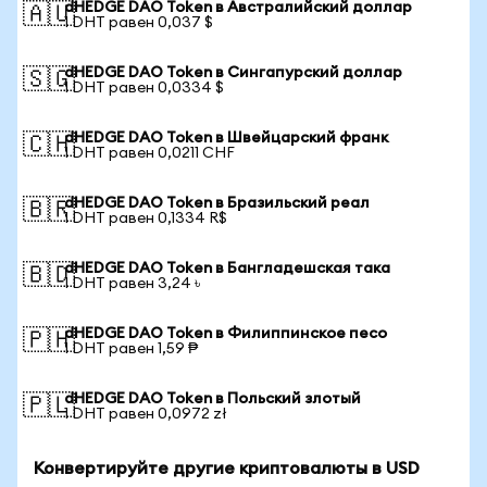
dHEDGE DAO Token в Австралийский доллар
🇦🇺
1 DHT равен 0,037 $
dHEDGE DAO Token в Сингапурский доллар
🇸🇬
1 DHT равен 0,0334 $
dHEDGE DAO Token в Швейцарский франк
🇨🇭
1 DHT равен 0,0211 CHF
dHEDGE DAO Token в Бразильский реал
🇧🇷
1 DHT равен 0,1334 R$
dHEDGE DAO Token в Бангладешская така
🇧🇩
1 DHT равен 3,24 ৳
dHEDGE DAO Token в Филиппинское песо
🇵🇭
1 DHT равен 1,59 ₱
dHEDGE DAO Token в Польский злотый
🇵🇱
1 DHT равен 0,0972 zł
Конвертируйте другие криптовалюты в USD