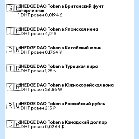
dHEDGE DAO Token в Британский фунт
🇬🇧
стерлингов
1 DHT равен 0,0194 £
dHEDGE DAO Token в Японская иена
🇯🇵
1 DHT равен 4,12 ¥
dHEDGE DAO Token в Китайский юань
🇨🇳
1 DHT равен 0,1764 ¥
dHEDGE DAO Token в Турецкая лира
🇹🇷
1 DHT равен 1,25 ₺
dHEDGE DAO Token в Южнокорейская вона
🇰🇷
1 DHT равен 36,86 ₩
dHEDGE DAO Token в Российский рубль
🇷🇺
1 DHT равен 2,15 ₽
dHEDGE DAO Token в Канадский доллар
🇨🇦
1 DHT равен 0,0364 $