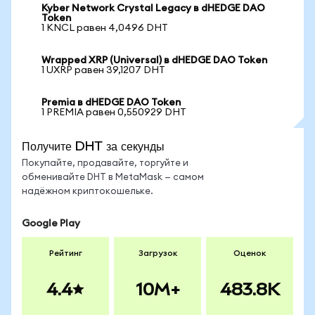
Kyber Network Crystal Legacy в dHEDGE DAO
Token
1 KNCL равен 4,0496 DHT
Wrapped XRP (Universal) в dHEDGE DAO Token
1 UXRP равен 39,1207 DHT
Premia в dHEDGE DAO Token
1 PREMIA равен 0,550929 DHT
Получите DHT за секунды
Покупайте, продавайте, торгуйте и
обменивайте DHT в MetaMask — самом
надёжном криптокошельке.
Google Play
Рейтинг
Загрузок
Оценок
4.4
10M+
483.8K