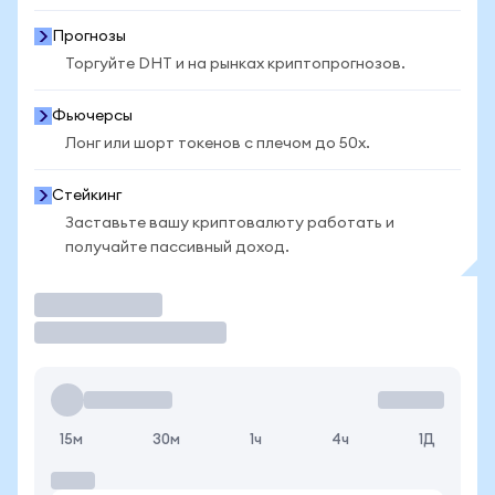
Прогнозы
Торгуйте DHT и на рынках криптопрогнозов.
Фьючерсы
Лонг или шорт токенов с плечом до 50x.
Стейкинг
Заставьте вашу криптовалюту работать и
получайте пассивный доход.
Торговать
15м
30м
1ч
4ч
1Д