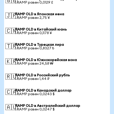
🇬🇧
1 RAMP равен 0,0129 £
RAMP OLD в Японская иена
🇯🇵
1 RAMP равен 2,75 ¥
RAMP OLD в Китайский юань
🇨🇳
1 RAMP равен 0,1178 ¥
RAMP OLD в Турецкая лира
🇹🇷
1 RAMP равен 0,8327 ₺
RAMP OLD в Южнокорейская вона
🇰🇷
1 RAMP равен 24,58 ₩
RAMP OLD в Российский рубль
🇷🇺
1 RAMP равен 1,44 ₽
RAMP OLD в Канадский доллар
🇨🇦
1 RAMP равен 0,0243 $
RAMP OLD в Австралийский доллар
🇦🇺
1 RAMP равен 0,0247 $