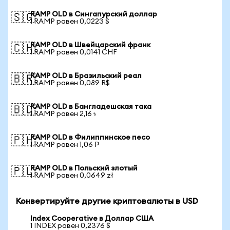
RAMP OLD в Сингапурский доллар
🇸🇬
1 RAMP равен 0,0223 $
RAMP OLD в Швейцарский франк
🇨🇭
1 RAMP равен 0,0141 CHF
RAMP OLD в Бразильский реал
🇧🇷
1 RAMP равен 0,089 R$
RAMP OLD в Бангладешская така
🇧🇩
1 RAMP равен 2,16 ৳
RAMP OLD в Филиппинское песо
🇵🇭
1 RAMP равен 1,06 ₱
RAMP OLD в Польский злотый
🇵🇱
1 RAMP равен 0,0649 zł
Конвертируйте другие криптовалюты в USD
Index Cooperative в Доллар США
1 INDEX равен 0,2376 $