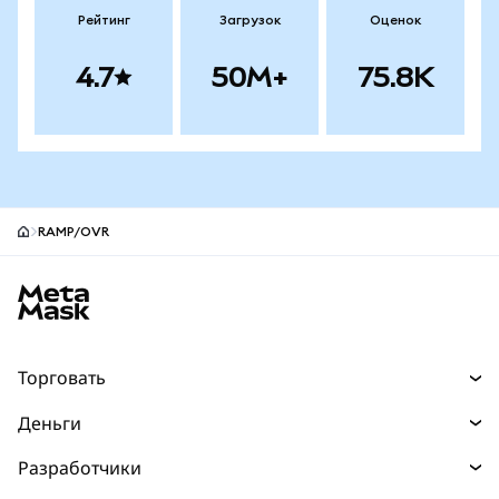
Рейтинг
Загрузок
Оценок
4.7
50M+
75.8K
RAMP/OVR
Нижний колонтитул сайта MetaMask
Торговать
Торговля
Деньги
Swaps
Покупайте
Разработчики
Прогнозы
НОВИНКА
Карта
Документация для разработчиков