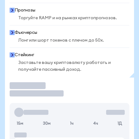
Прогнозы
Торгуйте RAMP и на рынках криптопрогнозов.
Фьючерсы
Лонг или шорт токенов с плечом до 50x.
Стейкинг
Заставьте вашу криптовалюту работать и
получайте пассивный доход.
Торговать
15м
30м
1ч
4ч
1Д