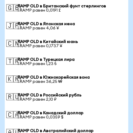
RAMP OLD в Британский фунт стерлингов
🇬🇧
1 RAMP равен 0,0191 £
RAMP OLD в Японская иена
🇯🇵
1 RAMP равен 4,06 ¥
RAMP OLD в Китайский юань
🇨🇳
1 RAMP равен 0,1737 ¥
RAMP OLD в Турецкая лира
🇹🇷
1 RAMP равен 1,23 ₺
RAMP OLD в Южнокорейская вона
🇰🇷
1 RAMP равен 36,25 ₩
RAMP OLD в Российский рубль
🇷🇺
1 RAMP равен 2,10 ₽
RAMP OLD в Канадский доллар
🇨🇦
1 RAMP равен 0,0359 $
RAMP OLD в Австралийский доллар