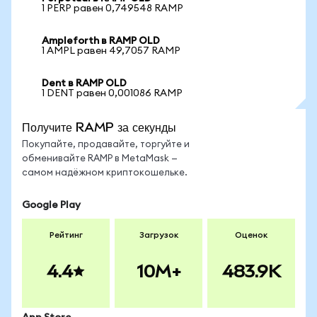
1 PERP равен 0,749548 RAMP
Ampleforth в RAMP OLD
1 AMPL равен 49,7057 RAMP
Dent в RAMP OLD
1 DENT равен 0,001086 RAMP
Получите RAMP за секунды
Покупайте, продавайте, торгуйте и
обменивайте RAMP в MetaMask —
самом надёжном криптокошельке.
Google Play
Рейтинг
Загрузок
Оценок
4.4
10M+
483.9K