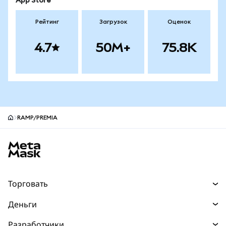
App Store
Рейтинг
Загрузок
Оценок
4.7
50M+
75.8K
RAMP/PREMIA
Нижний колонтитул сайта MetaMask
Торговать
Торговля
Деньги
Swaps
Покупайте
Разработчики