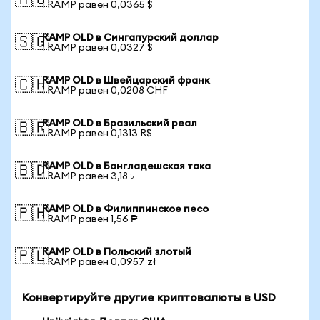
🇦🇺
1 RAMP равен 0,0365 $
RAMP OLD в Сингапурский доллар
🇸🇬
1 RAMP равен 0,0327 $
RAMP OLD в Швейцарский франк
🇨🇭
1 RAMP равен 0,0208 CHF
RAMP OLD в Бразильский реал
🇧🇷
1 RAMP равен 0,1313 R$
RAMP OLD в Бангладешская така
🇧🇩
1 RAMP равен 3,18 ৳
RAMP OLD в Филиппинское песо
🇵🇭
1 RAMP равен 1,56 ₱
RAMP OLD в Польский злотый
🇵🇱
1 RAMP равен 0,0957 zł
Конвертируйте другие криптовалюты в USD