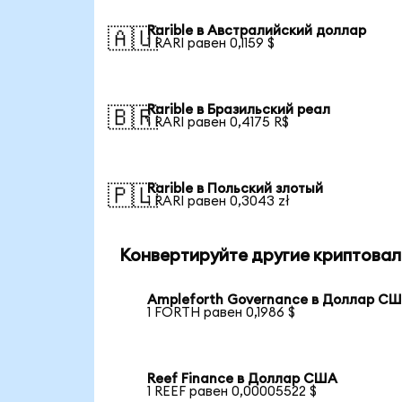
Rarible в Австралийский доллар
🇦🇺
1 RARI равен 0,1159 $
Rarible в Бразильский реал
🇧🇷
1 RARI равен 0,4175 R$
Rarible в Польский злотый
🇵🇱
1 RARI равен 0,3043 zł
Конвертируйте другие криптовал
Ampleforth Governance в Доллар С
1 FORTH равен 0,1986 $
Reef Finance в Доллар США
1 REEF равен 0,00005522 $