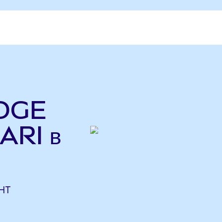
EDGE
ARI в
DHT