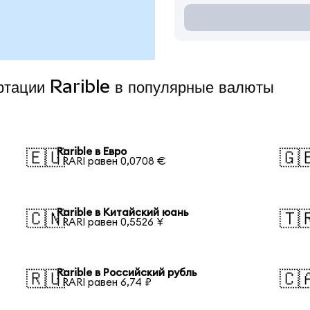
ртации Rarible в популярные валюты
Rarible в Евро
🇪🇺
🇬
1 RARI равен 0,0708 €
Rarible в Китайский юань
🇨🇳
🇹
1 RARI равен 0,5526 ¥
Rarible в Российский рубль
🇷🇺
🇨
1 RARI равен 6,74 ₽