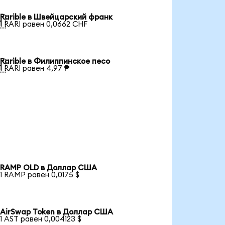
Rarible в Швейцарский франк

1 RARI равен 0,0662 CHF
Rarible в Филиппинское песо

1 RARI равен 4,97 ₱
RAMP OLD в Доллар США
1 RAMP равен 0,0175 $
AirSwap Token в Доллар США
1 AST равен 0,004123 $