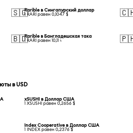
Rarible в Сингапурский доллар
🇸🇬
🇨
1 RARI равен 0,1047 $
Rarible в Бангладешская така
🇧🇩
🇵
1 RARI равен 10,11 ৳
юты в USD
ША
xSUSHI в Доллар США
1 XSUSHI равен 0,2656 $
Index Cooperative в Доллар США
1 INDEX равен 0,2376 $