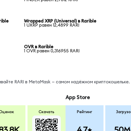
ible
Wrapped XRP (Universal) в Rarible
1 UXRP равен 12,4899 RARI
OVR в Rarible
1 OVR равен 0,316955 RARI
ивайте RARI в MetaMask — самом надёжном криптокошельке.
App Store
Оценок
Скачать
Рейтинг
Загрузо
83.8K
4.7
50M