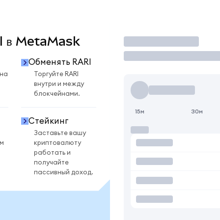
RI в MetaMask
Торговать
Обменять RARI
 на
Торгуйте RARI
внутри и между
блокчейнами.
15м
30м
Стейкинг
Заставьте вашу
ом
криптовалюту
работать и
получайте
пассивный доход.