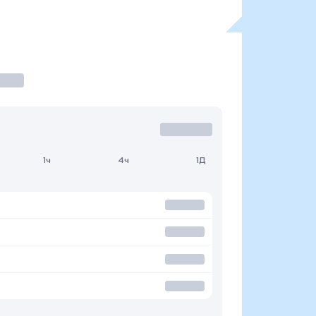
1ч
4ч
1Д