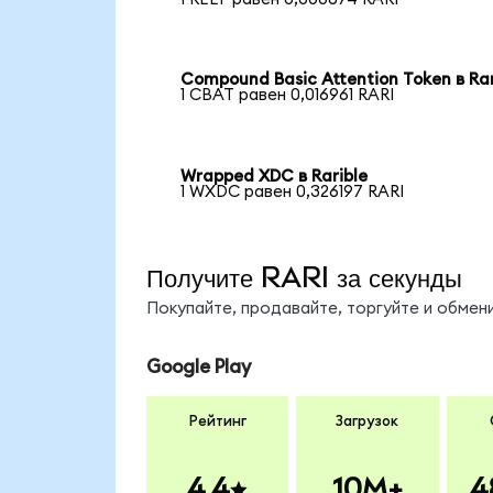
Compound Basic Attention Token в Rar
1 CBAT равен 0,016961 RARI
Wrapped XDC в Rarible
1 WXDC равен 0,326197 RARI
Получите RARI за секунды
Покупайте, продавайте, торгуйте и обмен
Google Play
Рейтинг
Загрузок
4.4
10M+
4