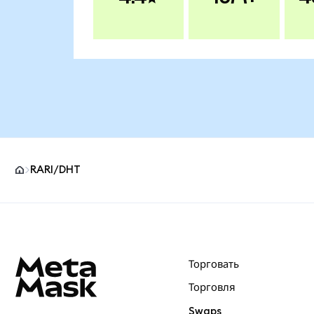
RARI/DHT
Нижний колонтитул сайта MetaMask
Торговать
Торговля
Swaps