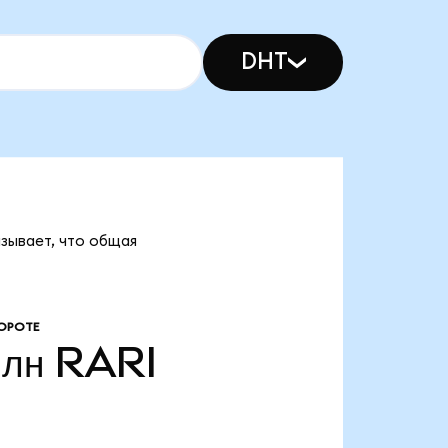
DHT
азывает, что общая
ОРОТЕ
млн
RARI