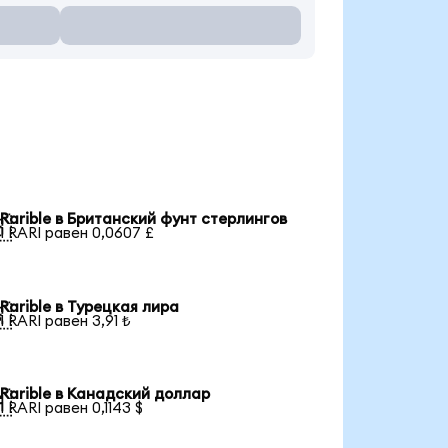
Rarible в Британский фунт стерлингов

1 RARI равен 0,0607 £
Rarible в Турецкая лира

1 RARI равен 3,91 ₺
Rarible в Канадский доллар

1 RARI равен 0,1143 $