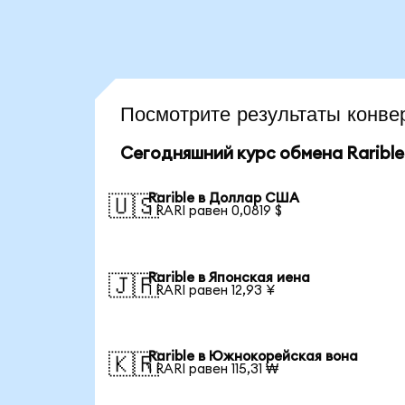
Посмотрите результаты конве
Сегодняшний курс обмена Rarible
Rarible в Доллар США
🇺🇸
1 RARI равен 0,0819 $
Rarible в Японская иена
🇯🇵
1 RARI равен 12,93 ¥
Rarible в Южнокорейская вона
🇰🇷
1 RARI равен 115,31 ₩