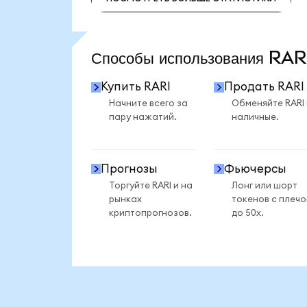
ПОСМОТРЕТЬ БОЛЬШЕ СТАТИСТИКИ
Способы использования RA
Купить RARI
Продать RARI
Начните всего за
Обменяйте RARI
пару нажатий.
наличные.
Прогнозы
Фьючерсы
Торгуйте RARI и на
Лонг или шорт
рынках
токенов с плеч
криптопрогнозов.
до 50x.