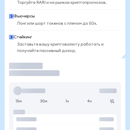
Торгуйте RARI и на рынках криптопрогнозов.
Фьючерсы
Лонг или шорт токенов с плечом до 50x.
Стейкинг
Заставьте вашу криптовалюту работать и
получайте пассивный доход.
Торговать
15м
30м
1ч
4ч
1Д