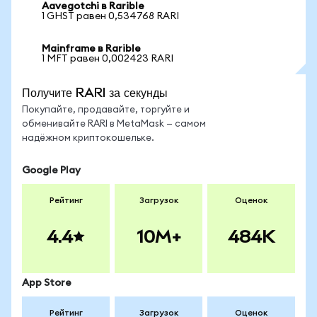
Aavegotchi в Rarible
1 GHST равен 0,534768 RARI
Mainframe в Rarible
1 MFT равен 0,002423 RARI
Получите RARI за секунды
Покупайте, продавайте, торгуйте и
обменивайте RARI в MetaMask — самом
надёжном криптокошельке.
Google Play
Рейтинг
Загрузок
Оценок
4.4
10M+
484K
App Store
Рейтинг
Загрузок
Оценок