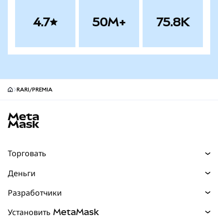
4.7
50M+
75.8K
RARI/PREMIA
Нижний колонтитул сайта MetaMask
Торговать
Торговля
Деньги
Swaps
Покупайте
Разработчики
Прогнозы
НОВИНКА
Карта
Документация для разработчиков
Установить MetaMask
Перпы
НОВИНКА