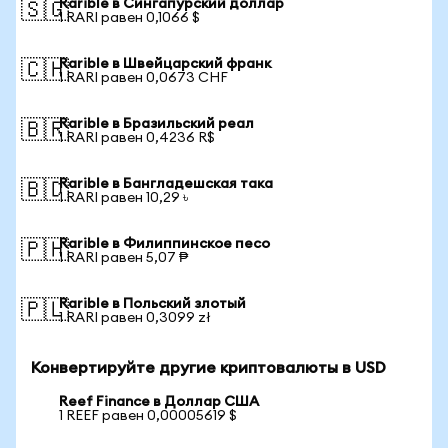
Rarible в Сингапурский доллар
🇸🇬
1 RARI равен 0,1066 $
Rarible в Швейцарский франк
🇨🇭
1 RARI равен 0,0673 CHF
Rarible в Бразильский реал
🇧🇷
1 RARI равен 0,4236 R$
Rarible в Бангладешская така
🇧🇩
1 RARI равен 10,29 ৳
Rarible в Филиппинское песо
🇵🇭
1 RARI равен 5,07 ₱
Rarible в Польский злотый
🇵🇱
1 RARI равен 0,3099 zł
Конвертируйте другие криптовалюты в USD
Reef Finance в Доллар США
1 REEF равен 0,00005619 $