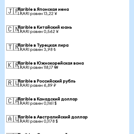
Rarible в Японская иена
🇯🇵
1 RARI равен 13,22 ¥
Rarible в Китайский юань
🇨🇳
1 RARI равен 0,562 ¥
Rarible в Турецкая лира
🇹🇷
1 RARI равен 3,98 ₺
Rarible в Южнокорейская вона
🇰🇷
1 RARI равен 118,17 ₩
Rarible в Российский рубль
🇷🇺
1 RARI равен 6,89 ₽
Rarible в Канадский доллар
🇨🇦
1 RARI равен 0,1161 $
Rarible в Австралийский доллар
🇦🇺
1 RARI равен 0,1178 $