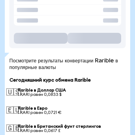
Посмотрите результаты конвертации Rarible в
популярные валюты
Сегодняшний курс обмена Rarible
Rarible в Доллар США
🇺🇸
1 RARI равен 0,0833 $
Rarible в Евро
🇪🇺
1 RARI равен 0,0721 €
Rarible в Британский фунт стерлингов
🇬🇧
1 RARI равен 0,0617 £