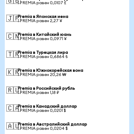
🇬🇧
1 PREMIA равен 0,0107 £
Premia в Японская иена
🇯🇵
1 PREMIA равен 2,27 ¥
Premia в Китайский юань
🇨🇳
1 PREMIA равен 0,0971 ¥
Premia в Турецкая лира
🇹🇷
1 PREMIA равен 0,6864 ₺
Premia в Южнокорейская вона
🇰🇷
1 PREMIA равен 20,26 ₩
Premia в Российский рубль
🇷🇺
1 PREMIA равен 1,18 ₽
Premia в Канадский доллар
🇨🇦
1 PREMIA равен 0,0201 $
Premia в Австралийский доллар
🇦🇺
1 PREMIA равен 0,0204 $