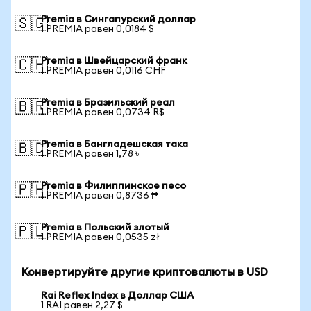
Premia в Сингапурский доллар
🇸🇬
1 PREMIA равен 0,0184 $
Premia в Швейцарский франк
🇨🇭
1 PREMIA равен 0,0116 CHF
Premia в Бразильский реал
🇧🇷
1 PREMIA равен 0,0734 R$
Premia в Бангладешская така
🇧🇩
1 PREMIA равен 1,78 ৳
Premia в Филиппинское песо
🇵🇭
1 PREMIA равен 0,8736 ₱
Premia в Польский злотый
🇵🇱
1 PREMIA равен 0,0535 zł
Конвертируйте другие криптовалюты в USD
Rai Reflex Index в Доллар США
1 RAI равен 2,27 $