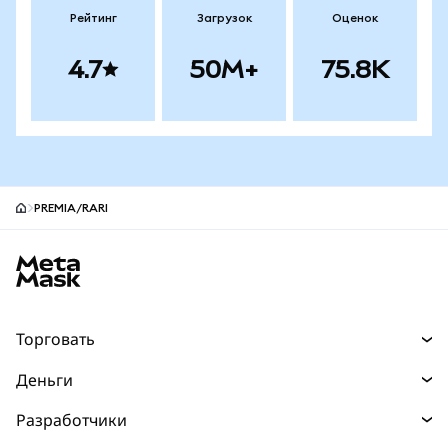
Рейтинг
Загрузок
Оценок
4.7
50M+
75.8K
PREMIA/RARI
Нижний колонтитул сайта MetaMask
Торговать
Торговля
Деньги
Swaps
Покупайте
Разработчики
Прогнозы
НОВИНКА
Карта
Документация для разработчиков