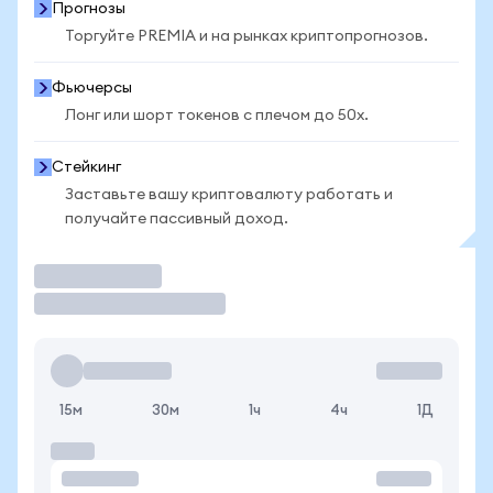
Прогнозы
Торгуйте PREMIA и на рынках криптопрогнозов.
Фьючерсы
Лонг или шорт токенов с плечом до 50x.
Стейкинг
Заставьте вашу криптовалюту работать и
получайте пассивный доход.
Торговать
15м
30м
1ч
4ч
1Д