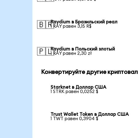
Raydium в Бразильский реал
🇧🇷
1 RAY равен 3,15 R$
Raydium в Польский злотый
🇵🇱
1 RAY равен 2,30 zł
Конвертируйте другие криптовал
Starknet в Доллар США
1 STRK равен 0,0252 $
Trust Wallet Token в Доллар США
1 TWT равен 0,3904 $