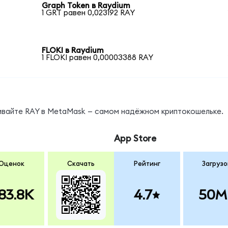
Graph Token в Raydium
1 GRT равен 0,023192 RAY
FLOKI в Raydium
1 FLOKI равен 0,00003388 RAY
нивайте RAY в MetaMask — самом надёжном криптокошельке.
App Store
Оценок
Скачать
Рейтинг
Загрузо
83.8K
4.7
50M