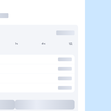
1ч
4ч
1Д