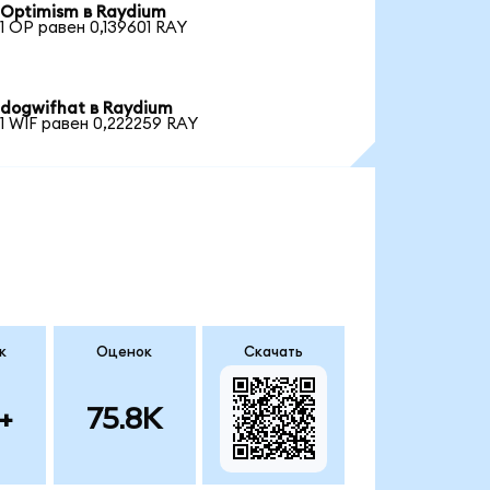
Optimism в Raydium
1 OP равен 0,139601 RAY
dogwifhat в Raydium
1 WIF равен 0,222259 RAY
к
Оценок
Скачать
+
75.8K