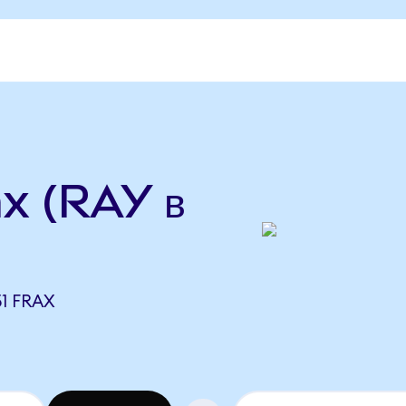
x (RAY в
1 FRAX