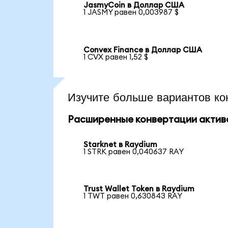
JasmyCoin в Доллар США
1 JASMY равен 0,003987 $
Convex Finance в Доллар США
1 CVX равен 1,52 $
Изучите больше вариантов ко
Расширенные конвертации актив
Starknet в Raydium
1 STRK равен 0,040637 RAY
Trust Wallet Token в Raydium
1 TWT равен 0,630843 RAY