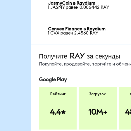
JasmyCoin в Raydium
1 JASMY равен 0,006442 RAY
Convex Finance в Raydium
1 CVX равен 2,4560 RAY
Получите RAY за секунды
Покупайте, продавайте, торгуйте и обме
Google Play
Рейтинг
Загрузок
4.4
10M+
4