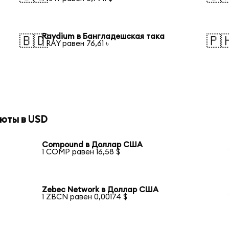
Raydium в Бангладешская така
🇧🇩
🇵
1 RAY равен 76,61 ৳
юты в USD
Compound в Доллар США
1 COMP равен 16,58 $
Zebec Network в Доллар США
1 ZBCN равен 0,00174 $