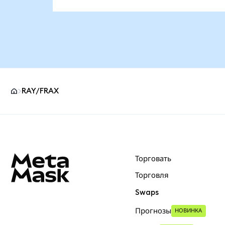
RAY/FRAX
Нижний колонтитул сайта MetaMask
Торговать
Торговля
Swaps
Прогнозы
НОВИНКА