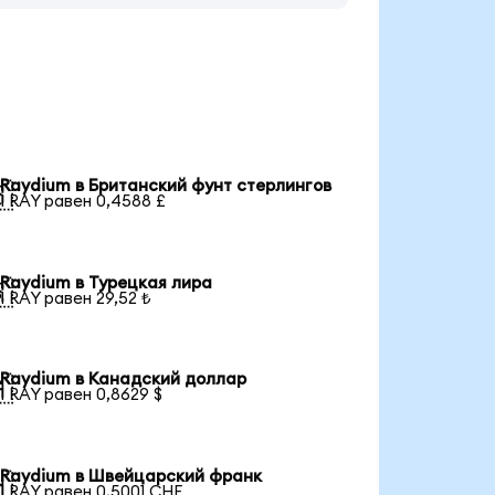
Raydium в Британский фунт стерлингов

1 RAY равен 0,4588 £
Raydium в Турецкая лира

1 RAY равен 29,52 ₺
Raydium в Канадский доллар

1 RAY равен 0,8629 $
Raydium в Швейцарский франк

1 RAY равен 0,5001 CHF