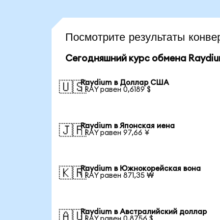
Посмотрите результаты конв
Сегодняшний курс обмена Raydi
Raydium в Доллар США
🇺🇸
1 RAY равен 0,6189 $
Raydium в Японская иена
🇯🇵
1 RAY равен 97,66 ¥
Raydium в Южнокорейская вона
🇰🇷
1 RAY равен 871,35 ₩
Raydium в Австралийский доллар
🇦🇺
1 RAY равен 0,8756 $