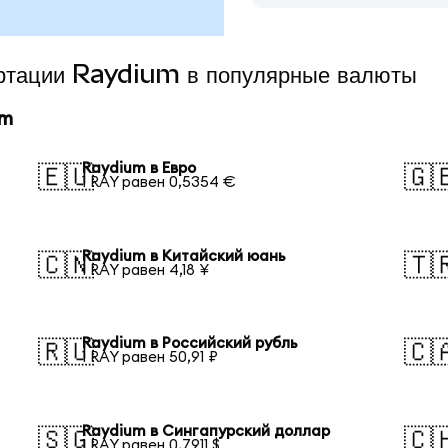
ертации Raydium в популярные валюты
um
Raydium в Евро
🇪🇺
🇬
1 RAY равен 0,5354 €
Raydium в Китайский юань
🇨🇳
🇹
1 RAY равен 4,18 ¥
Raydium в Российский рубль
🇷🇺
🇨
1 RAY равен 50,91 ₽
Raydium в Сингапурский доллар
🇸🇬
🇨
1 RAY равен 0,7911 $