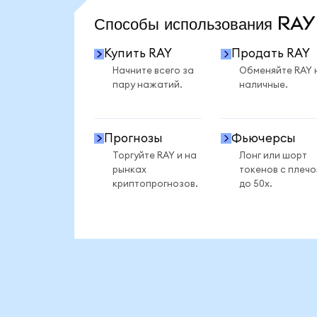
Способы использования RA
Купить RAY
Продать RAY
Начните всего за
Обменяйте RAY 
пару нажатий.
наличные.
Прогнозы
Фьючерсы
Торгуйте RAY и на
Лонг или шорт
рынках
токенов с плеч
криптопрогнозов.
до 50x.