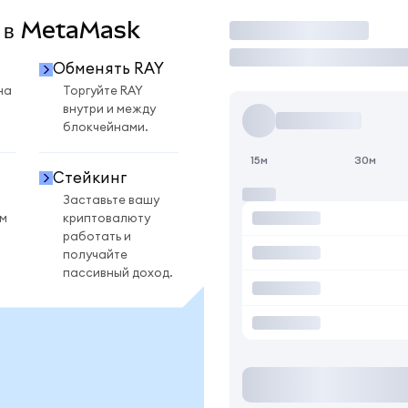
Y в MetaMask
Торговать
Обменять RAY
на
Торгуйте RAY
внутри и между
блокчейнами.
15м
30м
Стейкинг
Заставьте вашу
ом
криптовалюту
работать и
получайте
пассивный доход.