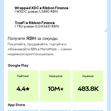
Wrapped XDC в Ribbon Finance
1 WXDC равен 1,3880 RBN
TrueFi в Ribbon Finance
1 TRU равен 0,043621 RBN
Получите RBN за секунды
Покупайте, продавайте, торгуйте и
обменивайте RBN в MetaMask — самом
надёжном криптокошельке.
Google Play
Рейтинг
Загрузок
Оценок
4.4
10M+
483.8K
App Store