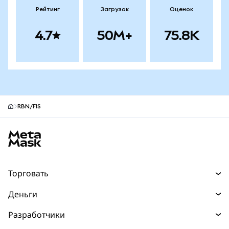
Рейтинг
Загрузок
Оценок
4.7
50M+
75.8K
RBN/FIS
Нижний колонтитул сайта MetaMask
Торговать
Торговля
Деньги
Swaps
Покупайте
Разработчики
Прогнозы
НОВИНКА
Карта
Документация для разработчиков