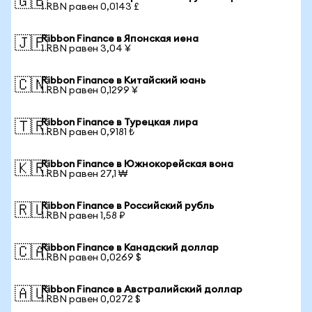
🇬🇧
1 RBN равен 0,0143 £
Ribbon Finance в Японская иена
🇯🇵
1 RBN равен 3,04 ¥
Ribbon Finance в Китайский юань
🇨🇳
1 RBN равен 0,1299 ¥
Ribbon Finance в Турецкая лира
🇹🇷
1 RBN равен 0,9181 ₺
Ribbon Finance в Южнокорейская вона
🇰🇷
1 RBN равен 27,1 ₩
Ribbon Finance в Российский рубль
🇷🇺
1 RBN равен 1,58 ₽
Ribbon Finance в Канадский доллар
🇨🇦
1 RBN равен 0,0269 $
Ribbon Finance в Австралийский доллар
🇦🇺
1 RBN равен 0,0272 $