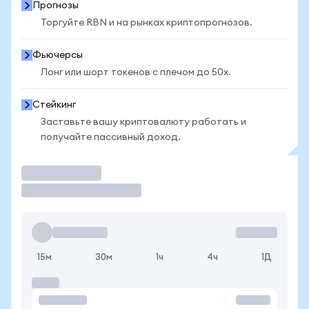
Прогнозы
Торгуйте RBN и на рынках криптопрогнозов.
Фьючерсы
Лонг или шорт токенов с плечом до 50x.
Стейкинг
Заставьте вашу криптовалюту работать и
получайте пассивный доход.
Торговать
15м
30м
1ч
4ч
1Д