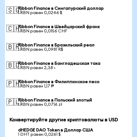
Ribbon Finance в Сингапурский доллар
🇸🇬
1 RBN равен 0,0246 $
Ribbon Finance в Швейцарский франк
🇨🇭
1 RBN равен 0,0156 CHF
Ribbon Finance в Бразильский реал
🇧🇷
1 RBN равен 0,0981 R$
Ribbon Finance в Бангладешская така
🇧🇩
1 RBN равен 2,38 ৳
Ribbon Finance в Филиппинское песо
🇵🇭
1 RBN равен 1,17 ₱
Ribbon Finance в Польский злотый
🇵🇱
1 RBN равен 0,0716 zł
Конвертируйте другие криптовалюты в USD
dHEDGE DAO Token в Доллар США
1 DHT равен 0,0261 $