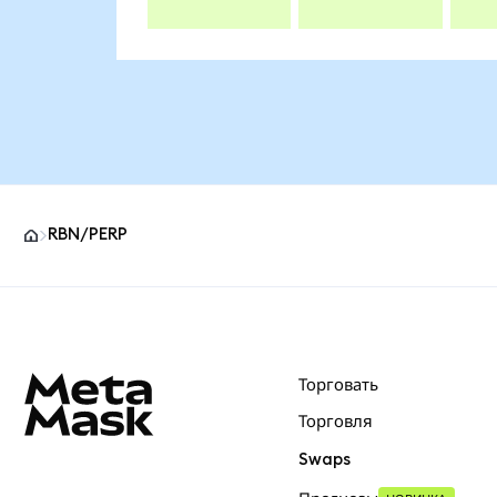
RBN/PERP
Нижний колонтитул сайта MetaMask
Торговать
Торговля
Swaps