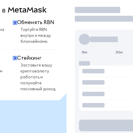
N в MetaMask
Торговать
Обменять RBN
на
Торгуйте RBN
внутри и между
блокчейнами.
15м
30м
Стейкинг
Заставьте вашу
ом
криптовалюту
работать и
получайте
пассивный доход.