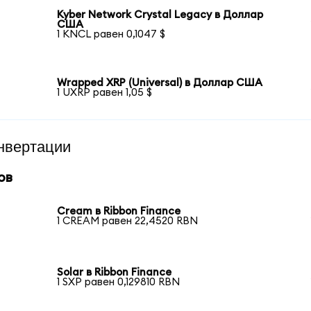
Kyber Network Crystal Legacy в Доллар
США
1 KNCL равен 0,1047 $
Wrapped XRP (Universal) в Доллар США
1 UXRP равен 1,05 $
нвертации
ов
Cream в Ribbon Finance
1 CREAM равен 22,4520 RBN
Solar в Ribbon Finance
1 SXP равен 0,129810 RBN