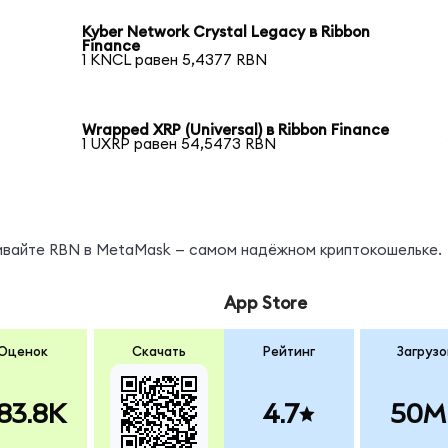
Kyber Network Crystal Legacy в Ribbon
Finance
1 KNCL равен 5,4377 RBN
Wrapped XRP (Universal) в Ribbon Finance
1 UXRP равен 54,5473 RBN
нивайте RBN в MetaMask — самом надёжном криптокошельке.
App Store
Оценок
Скачать
Рейтинг
Загрузо
83.8K
4.7
50M