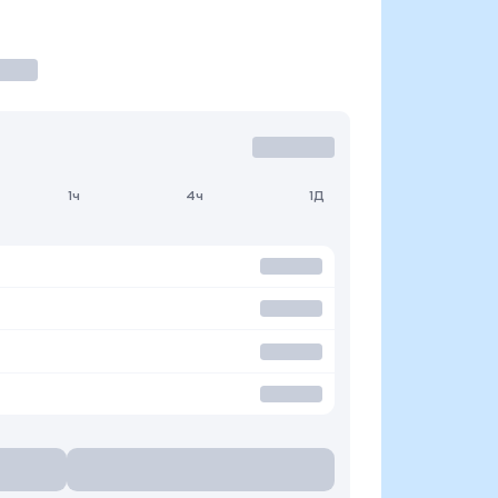
1ч
4ч
1Д