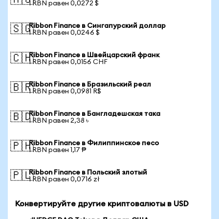
🇦🇺
1 RBN равен 0,0272 $
Ribbon Finance в Сингапурский доллар
🇸🇬
1 RBN равен 0,0246 $
Ribbon Finance в Швейцарский франк
🇨🇭
1 RBN равен 0,0156 CHF
Ribbon Finance в Бразильский реал
🇧🇷
1 RBN равен 0,0981 R$
Ribbon Finance в Бангладешская така
🇧🇩
1 RBN равен 2,38 ৳
Ribbon Finance в Филиппинское песо
🇵🇭
1 RBN равен 1,17 ₱
Ribbon Finance в Польский злотый
🇵🇱
1 RBN равен 0,0716 zł
Конвертируйте другие криптовалюты в USD