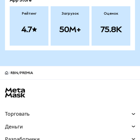
App Store
Рейтинг
Загрузок
Оценок
4.7
50M+
75.8K
RBN/PREMIA
Нижний колонтитул сайта MetaMask
Торговать
Торговля
Деньги
Swaps
Покупайте
Разработчики