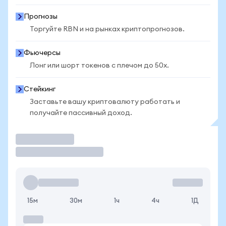
Прогнозы
Торгуйте RBN и на рынках криптопрогнозов.
Фьючерсы
Лонг или шорт токенов с плечом до 50x.
Стейкинг
Заставьте вашу криптовалюту работать и
получайте пассивный доход.
Торговать
15м
30м
1ч
4ч
1Д