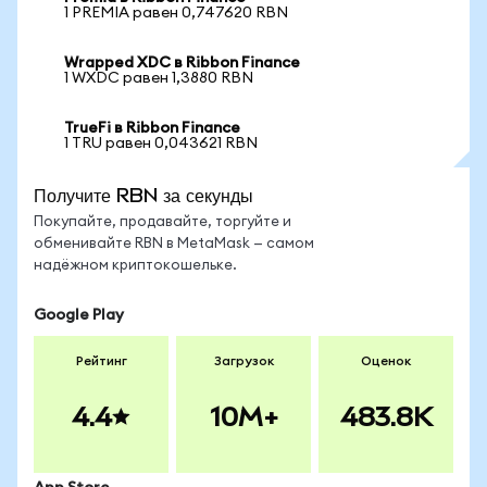
1 PREMIA равен 0,747620 RBN
Wrapped XDC в Ribbon Finance
1 WXDC равен 1,3880 RBN
TrueFi в Ribbon Finance
1 TRU равен 0,043621 RBN
Получите RBN за секунды
Покупайте, продавайте, торгуйте и
обменивайте RBN в MetaMask — самом
надёжном криптокошельке.
Google Play
Рейтинг
Загрузок
Оценок
4.4
10M+
483.8K