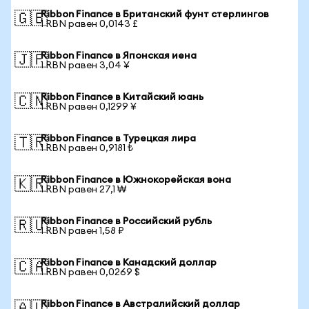
Ribbon Finance в Британский фунт стерлингов
🇬🇧
1 RBN равен 0,0143 £
Ribbon Finance в Японская иена
🇯🇵
1 RBN равен 3,04 ¥
Ribbon Finance в Китайский юань
🇨🇳
1 RBN равен 0,1299 ¥
Ribbon Finance в Турецкая лира
🇹🇷
1 RBN равен 0,9181 ₺
Ribbon Finance в Южнокорейская вона
🇰🇷
1 RBN равен 27,1 ₩
Ribbon Finance в Российский рубль
🇷🇺
1 RBN равен 1,58 ₽
Ribbon Finance в Канадский доллар
🇨🇦
1 RBN равен 0,0269 $
Ribbon Finance в Австралийский доллар