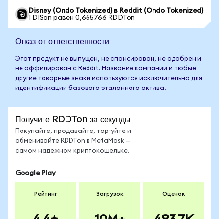
Disney (Ondo Tokenized) в Reddit (Ondo Tokenized)
1 DISon равен 0,655766 RDDTon
Отказ от ответственности
Этот продукт не выпущен, не спонсирован, не одобрен и
не аффилирован с Reddit. Название компании и любые
другие товарные знаки используются исключительно для
идентификации базового эталонного актива.
Получите RDDTon за секунды
Покупайте, продавайте, торгуйте и
обменивайте RDDTon в MetaMask —
самом надёжном криптокошельке.
Google Play
Рейтинг
Загрузок
Оценок
4.4
10M+
483.7K