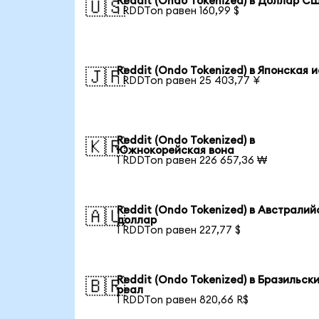
Reddit (Ondo Tokenized) в Доллар С
🇺🇸
1 RDDTon равен 160,99 $
Reddit (Ondo Tokenized) в Японская 
🇯🇵
1 RDDTon равен 25 403,77 ¥
Reddit (Ondo Tokenized) в
🇰🇷
Южнокорейская вона
1 RDDTon равен 226 657,36 ₩
Reddit (Ondo Tokenized) в Австралий
🇦🇺
доллар
1 RDDTon равен 227,77 $
Reddit (Ondo Tokenized) в Бразильск
🇧🇷
реал
1 RDDTon равен 820,66 R$