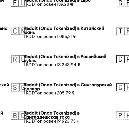
ША
Reddit (Ondo Tokenized) в Евро
🇪🇺
🇬
1 RDDTon равен 139,28 €
иена
Reddit (Ondo Tokenized) в Китайский
🇨🇳
🇹
юань
1 RDDTon равен 1 086,21 ¥
Reddit (Ondo Tokenized) в Российский
🇷🇺
🇨
рубль
1 RDDTon равен 13 243,94 ₽
ский
Reddit (Ondo Tokenized) в Сингапурский
🇸🇬
🇨
доллар
1 RDDTon равен 205,79 $
ий
Reddit (Ondo Tokenized) в
🇧🇩
🇵
Бангладешская така
1 RDDTon равен 19 926,75 ৳