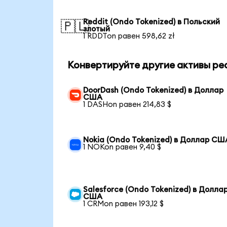
Reddit (Ondo Tokenized) в Польский
🇵🇱
злотый
1 RDDTon равен 598,62 zł
Конвертируйте другие активы ре
DoorDash (Ondo Tokenized) в Доллар
США
1 DASHon равен 214,83 $
Nokia (Ondo Tokenized) в Доллар СШ
1 NOKon равен 9,40 $
Salesforce (Ondo Tokenized) в Долла
США
1 CRMon равен 193,12 $