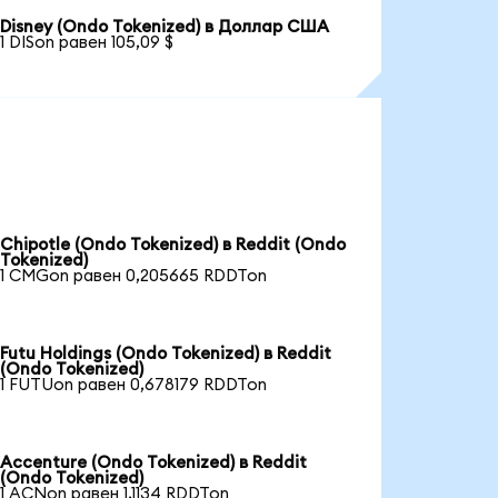
Disney (Ondo Tokenized) в Доллар США
1 DISon равен 105,09 $
Chipotle (Ondo Tokenized) в Reddit (Ondo
Tokenized)
1 CMGon равен 0,205665 RDDTon
Futu Holdings (Ondo Tokenized) в Reddit
(Ondo Tokenized)
1 FUTUon равен 0,678179 RDDTon
Accenture (Ondo Tokenized) в Reddit
(Ondo Tokenized)
1 ACNon равен 1,1134 RDDTon