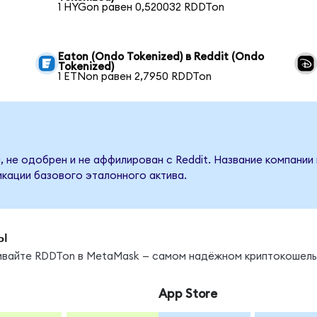
1 HYGon равен 0,520032 RDDTon
Eaton (Ondo Tokenized) в Reddit (Ondo
Tokenized)
1 ETNon равен 2,7950 RDDTon
, не одобрен и не аффилирован с Reddit. Название компании
кации базового эталонного актива.
ы
нивайте RDDTon в MetaMask — самом надёжном криптокошель
App Store