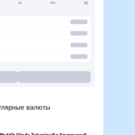
1ч
4ч
1Д
улярные валюты