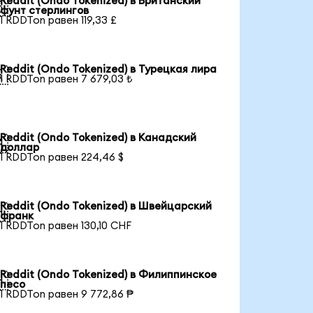
Reddit (Ondo Tokenized) в Британский

фунт стерлингов
1 RDDTon равен 119,33 £
Reddit (Ondo Tokenized) в Турецкая лира

1 RDDTon равен 7 679,03 ₺
Reddit (Ondo Tokenized) в Канадский

доллар
1 RDDTon равен 224,46 $
Reddit (Ondo Tokenized) в Швейцарский

франк
1 RDDTon равен 130,10 CHF
Reddit (Ondo Tokenized) в Филиппинское

песо
1 RDDTon равен 9 772,86 ₱