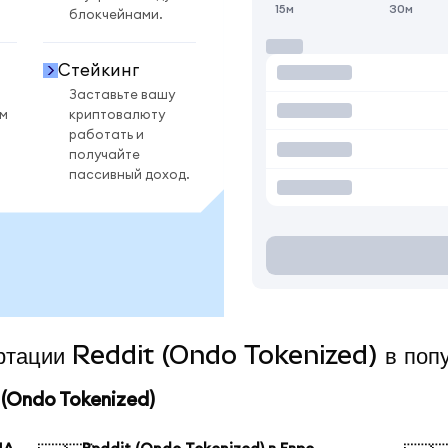
15м
30м
блокчейнами.
Стейкинг
Заставьте вашу
ом
криптовалюту
работать и
получайте
пассивный доход.
ертации Reddit (Ondo Tokenized) в поп
(Ondo Tokenized)