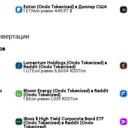
Eaton (Ondo Tokenized) в Доллар США
1 ETNon равен 449,97 $
нвертации
ов
Lumentum Holdings (Ondo Tokenized) в
Reddit (Ondo Tokenized)
1 LITEon равен 5,5034 RDDTon
o
Bloom Energy (Ondo Tokenized) в Reddit
(Ondo Tokenized)
1 BEon равен 1,3311 RDDTon
iBoxx $ High Yield Corporate Bond ETF
(Ondo Tokenized) в Reddit (Ondo
Tokenized)