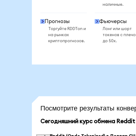
наличные.
Прогнозы
Фьючерсы
Торгуйте RDDTon и
Лонг или шорт
на рынках
токенов с плеч
криптопрогнозов.
до 50x.
Посмотрите результаты конв
Сегодняшний курс обмена Reddit 