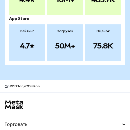
App Store
Рейтинг
Загрузок
Оценок
4.7
50M+
75.8K
RDDTon/COHRon
Нижний колонтитул сайта MetaMask
Торговать