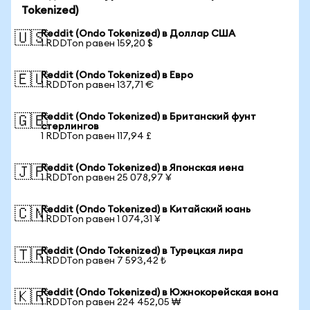
Tokenized)
Reddit (Ondo Tokenized) в Доллар США
🇺🇸
1 RDDTon равен 159,20 $
Reddit (Ondo Tokenized) в Евро
🇪🇺
1 RDDTon равен 137,71 €
Reddit (Ondo Tokenized) в Британский фунт
🇬🇧
стерлингов
1 RDDTon равен 117,94 £
Reddit (Ondo Tokenized) в Японская иена
🇯🇵
1 RDDTon равен 25 078,97 ¥
Reddit (Ondo Tokenized) в Китайский юань
🇨🇳
1 RDDTon равен 1 074,31 ¥
Reddit (Ondo Tokenized) в Турецкая лира
🇹🇷
1 RDDTon равен 7 593,42 ₺
Reddit (Ondo Tokenized) в Южнокорейская вона
🇰🇷
1 RDDTon равен 224 452,05 ₩