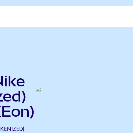
Nike
zed)
KEon)
KENIZED)