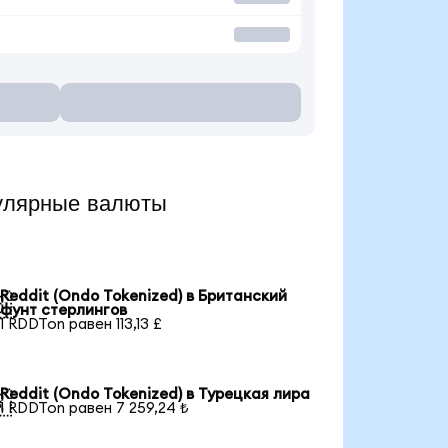
улярные валюты
Reddit (Ondo Tokenized) в Британский

фунт стерлингов
1 RDDTon равен 113,13 £
Reddit (Ondo Tokenized) в Турецкая лира

1 RDDTon равен 7 259,24 ₺