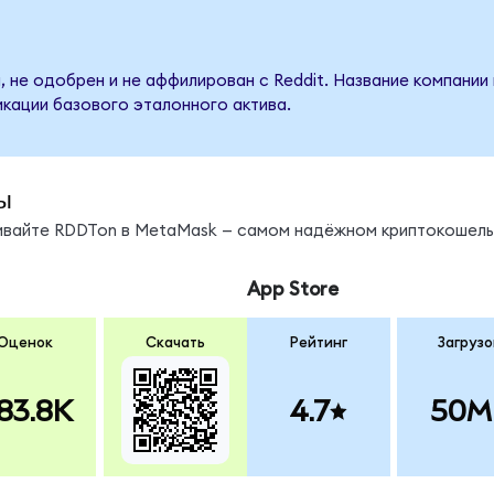
, не одобрен и не аффилирован с Reddit. Название компании
кации базового эталонного актива.
ы
нивайте RDDTon в MetaMask — самом надёжном криптокошель
App Store
Оценок
Скачать
Рейтинг
Загрузо
83.8K
4.7
50M