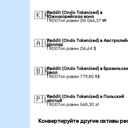
Reddit (Ondo Tokenized) в
🇰🇷
Южнокорейская вона
1 RDDTon равен 216 066,37 ₩
Reddit (Ondo Tokenized) в Австралий
🇦🇺
доллар
1 RDDTon равен 216,64 $
Reddit (Ondo Tokenized) в Бразильск
🇧🇷
реал
1 RDDTon равен 779,80 R$
Reddit (Ondo Tokenized) в Польский
🇵🇱
злотый
1 RDDTon равен 568,30 zł
Конвертируйте другие активы ре