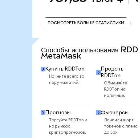
ПОСМОТРЕТЬ БОЛЬШЕ СТАТИСТИКИ
ПОСМОТРЕТЬ БОЛЬШЕ СТАТИСТИКИ
Способы использования RD
MetaMask
Купить RDDTon
Продать
RDDTon
Начните всего за
пару нажатий.
Обменяйте
RDDTon на
наличные.
Прогнозы
Фьючерсы
Торгуйте RDDTon и
Лонг или шорт
на рынках
токенов с плеч
криптопрогнозов.
до 50x.