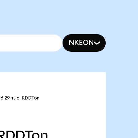
NKEON
 6,29 тыс. RDDTon
RDDTon