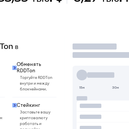
DTon в
Торговать
Обменять
RDDTon
Торгуйте RDDTon
внутри и между
15м
30м
блокчейнами.
Стейкинг
Заставьте вашу
ом
криптовалюту
работать и