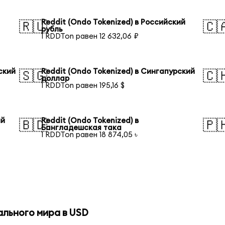
Reddit (Ondo Tokenized) в Российский
🇷🇺
🇨
рубль
1 RDDTon равен 12 632,06 ₽
ский
Reddit (Ondo Tokenized) в Сингапурский
🇸🇬
🇨
доллар
1 RDDTon равен 195,16 $
ий
Reddit (Ondo Tokenized) в
🇧🇩
🇵
Бангладешская така
1 RDDTon равен 18 874,05 ৳
ального мира в USD