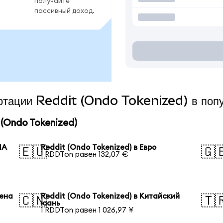
получайте
пассивный доход.
ертации Reddit (Ondo Tokenized) в поп
(Ondo Tokenized)
ША
Reddit (Ondo Tokenized) в Евро
🇪🇺
🇬
1 RDDTon равен 132,07 €
иена
Reddit (Ondo Tokenized) в Китайский
🇨🇳
🇹
юань
1 RDDTon равен 1 026,97 ¥