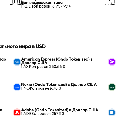
🇧🇩
🇵
Бангладешская така
1 RDDTon равен 18 957,99 ৳
ального мира в USD
лар
American Express (Ondo Tokenized) в
Доллар США
1 AXPon равен 350,58 $
Nokia (Ondo Tokenized) в Доллар США
1 NOKon равен 9,70 $
 в
Adobe (Ondo Tokenized) в Доллар США
1 ADBEon равен 257,11 $