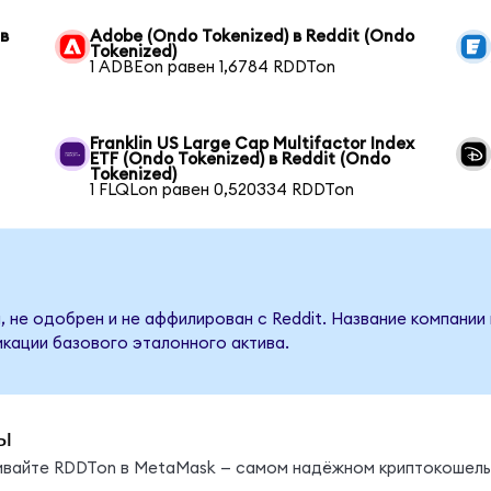
 в
Adobe (Ondo Tokenized) в Reddit (Ondo
Tokenized)
1 ADBEon равен 1,6784 RDDTon
Franklin US Large Cap Multifactor Index
ETF (Ondo Tokenized) в Reddit (Ondo
Tokenized)
1 FLQLon равен 0,520334 RDDTon
, не одобрен и не аффилирован с Reddit. Название компании
кации базового эталонного актива.
ы
нивайте RDDTon в MetaMask — самом надёжном криптокошель