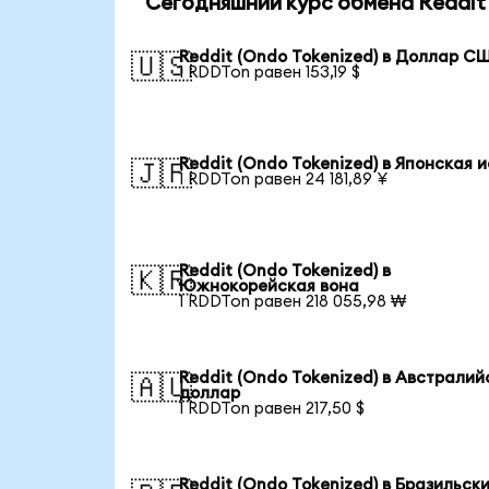
Сегодняшний курс обмена Reddit 
Reddit (Ondo Tokenized) в Доллар С
🇺🇸
1 RDDTon равен 153,19 $
Reddit (Ondo Tokenized) в Японская 
🇯🇵
1 RDDTon равен 24 181,89 ¥
Reddit (Ondo Tokenized) в
🇰🇷
Южнокорейская вона
1 RDDTon равен 218 055,98 ₩
Reddit (Ondo Tokenized) в Австралий
🇦🇺
доллар
1 RDDTon равен 217,50 $
Reddit (Ondo Tokenized) в Бразильск