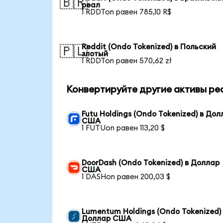
🇧🇷
реал
1 RDDTon равен 785,10 R$
Reddit (Ondo Tokenized) в Польский
🇵🇱
злотый
1 RDDTon равен 570,62 zł
Конвертируйте другие активы ре
Futu Holdings (Ondo Tokenized) в Дол
США
1 FUTUon равен 113,20 $
DoorDash (Ondo Tokenized) в Доллар
США
1 DASHon равен 200,03 $
Lumentum Holdings (Ondo Tokenized)
Доллар США