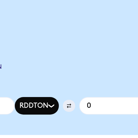
N
RDDTON