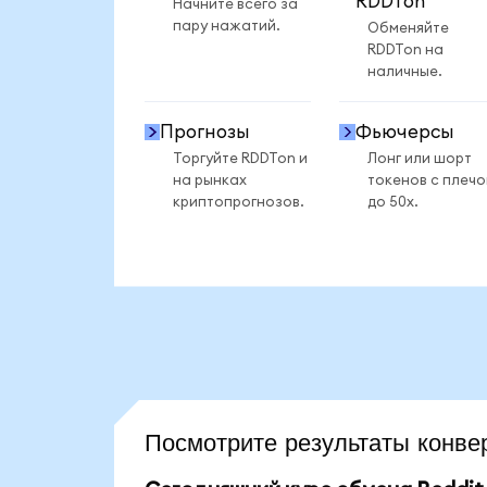
RDDTon
Начните всего за
пару нажатий.
Обменяйте
RDDTon на
наличные.
Прогнозы
Фьючерсы
Торгуйте RDDTon и
Лонг или шорт
на рынках
токенов с плеч
криптопрогнозов.
до 50x.
Посмотрите результаты конв