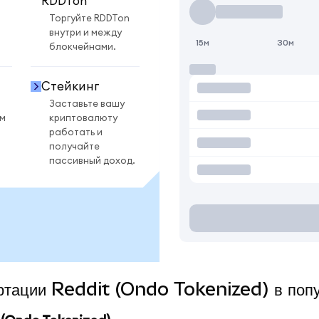
RDDTon
Торгуйте RDDTon
внутри и между
15м
30м
блокчейнами.
Стейкинг
Заставьте вашу
ом
криптовалюту
работать и
получайте
пассивный доход.
ертации Reddit (Ondo Tokenized) в поп