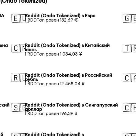
(Ondo Tokenized)
ША
Reddit (Ondo Tokenized) в Евро
🇪🇺
🇬
1 RDDTon равен 132,69 €
иена
Reddit (Ondo Tokenized) в Китайский
🇨🇳
🇹
юань
1 RDDTon равен 1 034,03 ¥
Reddit (Ondo Tokenized) в Российский
🇷🇺
🇨
рубль
1 RDDTon равен 12 458,04 ₽
ский
Reddit (Ondo Tokenized) в Сингапурский
🇸🇬
🇨
доллар
1 RDDTon равен 196,39 $
ий
Reddit (Ondo Tokenized) в