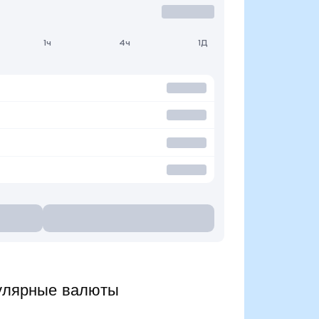
1ч
4ч
1Д
улярные валюты