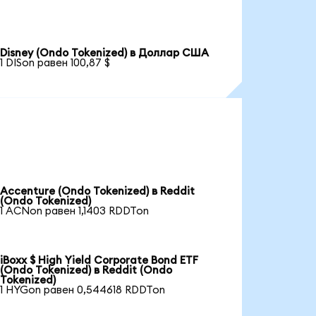
Disney (Ondo Tokenized) в Доллар США
1 DISon равен 100,87 $
Accenture (Ondo Tokenized) в Reddit
(Ondo Tokenized)
1 ACNon равен 1,1403 RDDTon
iBoxx $ High Yield Corporate Bond ETF
(Ondo Tokenized) в Reddit (Ondo
Tokenized)
1 HYGon равен 0,544618 RDDTon