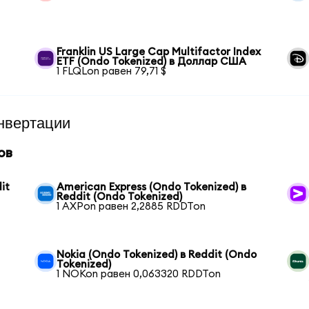
Franklin US Large Cap Multifactor Index
ETF (Ondo Tokenized) в Доллар США
1 FLQLon равен 79,71 $
нвертации
ов
it
American Express (Ondo Tokenized) в
Reddit (Ondo Tokenized)
1 AXPon равен 2,2885 RDDTon
Nokia (Ondo Tokenized) в Reddit (Ondo
Tokenized)
1 NOKon равен 0,063320 RDDTon