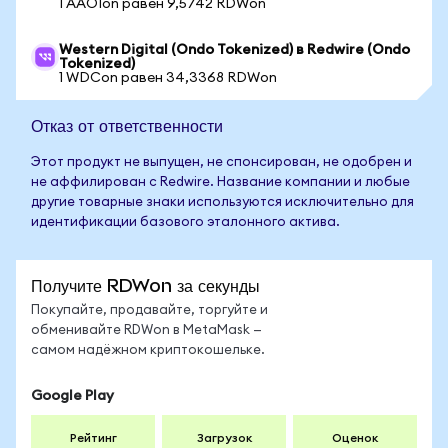
1 AAOIon равен 9,5742 RDWon
Western Digital (Ondo Tokenized) в Redwire (Ondo
Tokenized)
1 WDCon равен 34,3368 RDWon
Отказ от ответственности
Этот продукт не выпущен, не спонсирован, не одобрен и
не аффилирован с Redwire. Название компании и любые
другие товарные знаки используются исключительно для
идентификации базового эталонного актива.
Получите RDWon за секунды
Покупайте, продавайте, торгуйте и
обменивайте RDWon в MetaMask —
самом надёжном криптокошельке.
Google Play
Рейтинг
Загрузок
Оценок