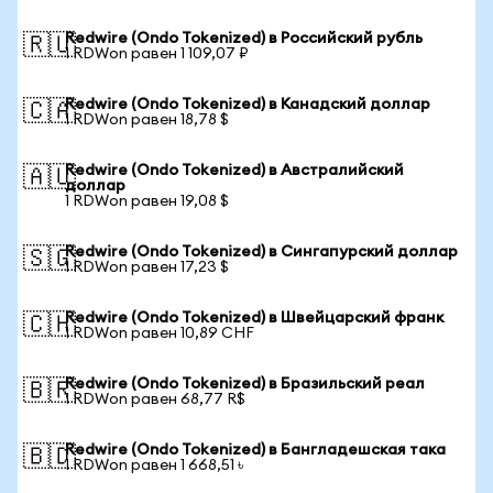
Redwire (Ondo Tokenized) в Российский рубль
🇷🇺
1 RDWon равен 1 109,07 ₽
Redwire (Ondo Tokenized) в Канадский доллар
🇨🇦
1 RDWon равен 18,78 $
Redwire (Ondo Tokenized) в Австралийский
🇦🇺
доллар
1 RDWon равен 19,08 $
Redwire (Ondo Tokenized) в Сингапурский доллар
🇸🇬
1 RDWon равен 17,23 $
Redwire (Ondo Tokenized) в Швейцарский франк
🇨🇭
1 RDWon равен 10,89 CHF
Redwire (Ondo Tokenized) в Бразильский реал
🇧🇷
1 RDWon равен 68,77 R$
Redwire (Ondo Tokenized) в Бангладешская така
🇧🇩
1 RDWon равен 1 668,51 ৳