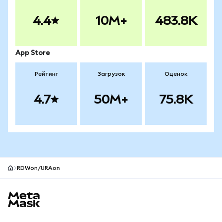
4.4
10M+
483.8K
App Store
Рейтинг
Загрузок
Оценок
4.7
50M+
75.8K
RDWon/URAon
Нижний колонтитул сайта MetaMask