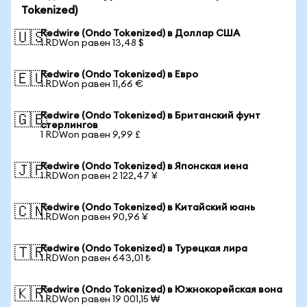
Tokenized)
Redwire (Ondo Tokenized) в Доллар США
🇺🇸
1 RDWon равен 13,48 $
Redwire (Ondo Tokenized) в Евро
🇪🇺
1 RDWon равен 11,66 €
Redwire (Ondo Tokenized) в Британский фунт
🇬🇧
стерлингов
1 RDWon равен 9,99 £
Redwire (Ondo Tokenized) в Японская иена
🇯🇵
1 RDWon равен 2 122,47 ¥
Redwire (Ondo Tokenized) в Китайский юань
🇨🇳
1 RDWon равен 90,96 ¥
Redwire (Ondo Tokenized) в Турецкая лира
🇹🇷
1 RDWon равен 643,01 ₺
Redwire (Ondo Tokenized) в Южнокорейская вона
🇰🇷
1 RDWon равен 19 001,15 ₩