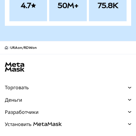
4.7
50M+
75.8K
URAon/RDWon
Нижний колонтитул сайта MetaMask
Торговать
Торговля
Деньги
Swaps
Покупайте
Разработчики
Прогнозы
НОВИНКА
Карта
Документация для разработчиков
Установить MetaMask
Перпы
НОВИНКА
mUSD
НОВИНКА
Инфопанель
Защита транзакций