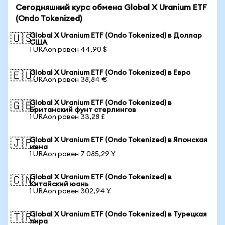
Сегодняшний курс обмена Global X Uranium ETF
(Ondo Tokenized)
Global X Uranium ETF (Ondo Tokenized) в Доллар
🇺🇸
США
1 URAon равен 44,90 $
Global X Uranium ETF (Ondo Tokenized) в Евро
🇪🇺
1 URAon равен 38,84 €
Global X Uranium ETF (Ondo Tokenized) в
🇬🇧
Британский фунт стерлингов
1 URAon равен 33,28 £
Global X Uranium ETF (Ondo Tokenized) в Японская
🇯🇵
иена
1 URAon равен 7 085,29 ¥
Global X Uranium ETF (Ondo Tokenized) в
🇨🇳
Китайский юань
1 URAon равен 302,94 ¥
Global X Uranium ETF (Ondo Tokenized) в Турецкая
🇹🇷
лира