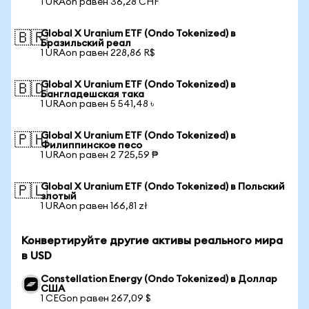
1 URAon равен 36,28 CHF
Global X Uranium ETF (Ondo Tokenized) в
🇧🇷
Бразильский реал
1 URAon равен 228,86 R$
Global X Uranium ETF (Ondo Tokenized) в
🇧🇩
Бангладешская така
1 URAon равен 5 541,48 ৳
Global X Uranium ETF (Ondo Tokenized) в
🇵🇭
Филиппинское песо
1 URAon равен 2 725,59 ₱
Global X Uranium ETF (Ondo Tokenized) в Польский
🇵🇱
злотый
1 URAon равен 166,81 zł
Конвертируйте другие активы реального мира
в USD
Constellation Energy (Ondo Tokenized) в Доллар
США
1 CEGon равен 267,09 $