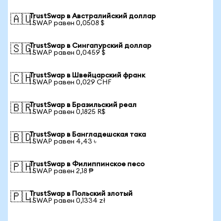
TrustSwap в Австралийский доллар
🇦🇺
1 SWAP равен 0,0508 $
TrustSwap в Сингапурский доллар
🇸🇬
1 SWAP равен 0,0459 $
TrustSwap в Швейцарский франк
🇨🇭
1 SWAP равен 0,029 CHF
TrustSwap в Бразильский реал
🇧🇷
1 SWAP равен 0,1825 R$
TrustSwap в Бангладешская така
🇧🇩
1 SWAP равен 4,43 ৳
TrustSwap в Филиппинское песо
🇵🇭
1 SWAP равен 2,18 ₱
TrustSwap в Польский злотый
🇵🇱
1 SWAP равен 0,1334 zł