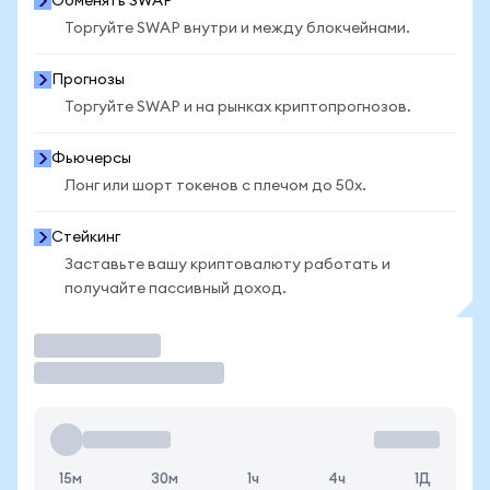
Обменять SWAP
Торгуйте SWAP внутри и между блокчейнами.
Прогнозы
Торгуйте SWAP и на рынках криптопрогнозов.
Фьючерсы
Лонг или шорт токенов с плечом до 50x.
Стейкинг
Заставьте вашу криптовалюту работать и
получайте пассивный доход.
Торговать
15м
30м
1ч
4ч
1Д