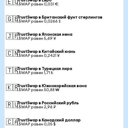
TrustSwap в Евро
🇪🇺
1 SWAP равен 0,031 €
TrustSwap в Британский фунт стерлингов
🇬🇧
1 SWAP равен 0,0266 £
TrustSwap в Японская иена
🇯🇵
1 SWAP равен 5,69 ¥
TrustSwap в Китайский юань
🇨🇳
1 SWAP равен 0,2421 ¥
TrustSwap в Турецкая лира
🇹🇷
1 SWAP равен 1,71 ₺
TrustSwap в Южнокорейская вона
🇰🇷
1 SWAP равен 50,88 ₩
TrustSwap в Российский рубль
🇷🇺
1 SWAP равен 2,96 ₽
TrustSwap в Канадский доллар
🇨🇦
1 SWAP равен 0,05 $