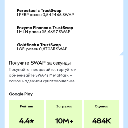
Perpetual в TrustSwap
1 PERP равен 0,542466 SWAP
Enzyme Finance в TrustSwap
1 MLN равен 35,6697 SWAP
Goldfinch в TrustSwap
1 GFI равен 0,870311 SWAP
Получите SWAP за секунды
Покупайте, продавайте, торгуйте и
обменивайте SWAP в MetaMask —
самом надёжном криптокошельке.
Google Play
Рейтинг
Загрузок
Оценок
4.4
10M+
484K