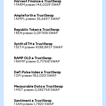
Harvest Finance в TrustSwap
1 FARM равен 146,0229 SWAP
Ampleforth в TrustSwap
1 AMPL равен 35,6697 SWAP
Republic Token в TrustSwap
1 REN равен 0,097618 SWAP
Synth sETH в TrustSwap
1 SETH равен 9288,8937 SWAP
RAMP OLD в TrustSwap
1 RAMP равен 0,717618 SWAP
DeFi Pulse Index в TrustSwap
1 DPI равен 1152,0201 SWAP
Measurable Data в TrustSwap
1 MDT равен 0,082748 SWAP
Santiment в TrustSwap
1 SAN равен 1,7820 SWAP