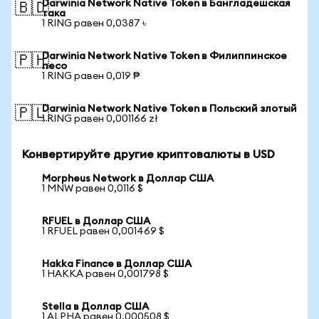
Darwinia Network Native Token в Бангладешская
🇧🇩
така
1 RING равен 0,0387 ৳
Darwinia Network Native Token в Филиппинское
🇵🇭
песо
1 RING равен 0,019 ₱
Darwinia Network Native Token в Польский злотый
🇵🇱
1 RING равен 0,001166 zł
Конвертируйте другие криптовалюты в USD
Morpheus Network в Доллар США
1 MNW равен 0,0116 $
RFUEL в Доллар США
1 RFUEL равен 0,001469 $
Hakka Finance в Доллар США
1 HAKKA равен 0,001798 $
Stella в Доллар США
1 ALPHA равен 0,000508 $