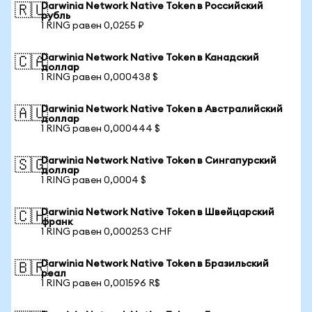
Darwinia Network Native Token в Российский
🇷🇺
рубль
1 RING равен 0,0255 ₽
Darwinia Network Native Token в Канадский
🇨🇦
доллар
1 RING равен 0,000438 $
Darwinia Network Native Token в Австралийский
🇦🇺
доллар
1 RING равен 0,000444 $
Darwinia Network Native Token в Сингапурский
🇸🇬
доллар
1 RING равен 0,0004 $
Darwinia Network Native Token в Швейцарский
🇨🇭
франк
1 RING равен 0,000253 CHF
Darwinia Network Native Token в Бразильский
🇧🇷
реал
1 RING равен 0,001596 R$