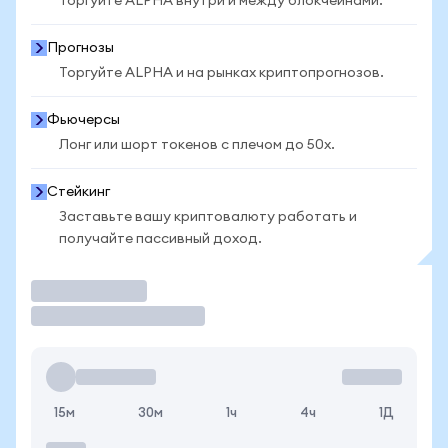
Торгуйте ALPHA внутри и между блокчейнами.
Прогнозы
Торгуйте ALPHA и на рынках криптопрогнозов.
Фьючерсы
Лонг или шорт токенов с плечом до 50x.
Стейкинг
Заставьте вашу криптовалюту работать и
получайте пассивный доход.
Торговать
15м
30м
1ч
4ч
1Д