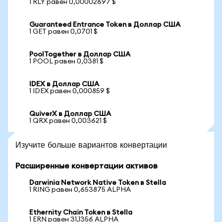
1 RLY равен 0,00002697 $
Guaranteed Entrance Token в Доллар США
1 GET равен 0,0701 $
PoolTogether в Доллар США
1 POOL равен 0,0381 $
IDEX в Доллар США
1 IDEX равен 0,000859 $
QuiverX в Доллар США
1 QRX равен 0,003621 $
Изучите больше вариантов конвертации
Расширенные конвертации активов
Darwinia Network Native Token в Stella
1 RING равен 0,653875 ALPHA
Ethernity Chain Token в Stella
1 ERN равен 31,1356 ALPHA