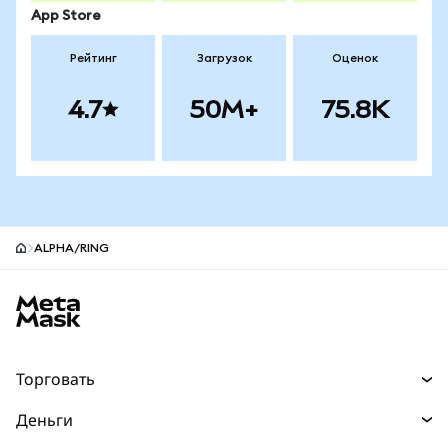
App Store
Рейтинг
Загрузок
Оценок
4.7
50M+
75.8K
ALPHA/RING
Нижний колонтитул сайта MetaMask
Торговать
Торговля
Деньги
Swaps
Покупайте