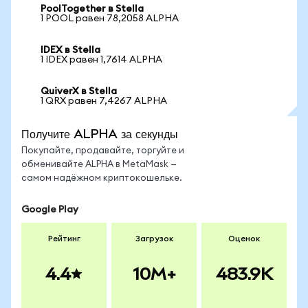
PoolTogether в Stella
1 POOL равен 78,2058 ALPHA
IDEX в Stella
1 IDEX равен 1,7614 ALPHA
QuiverX в Stella
1 QRX равен 7,4267 ALPHA
Получите ALPHA за секунды
Покупайте, продавайте, торгуйте и
обменивайте ALPHA в MetaMask —
самом надёжном криптокошельке.
Google Play
Рейтинг
Загрузок
Оценок
4.4
10M+
483.9K