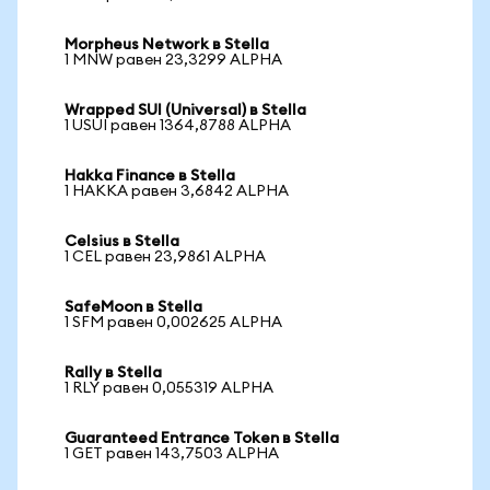
Morpheus Network в Stella
1 MNW равен 23,3299 ALPHA
Wrapped SUI (Universal) в Stella
1 USUI равен 1364,8788 ALPHA
Hakka Finance в Stella
1 HAKKA равен 3,6842 ALPHA
Celsius в Stella
1 CEL равен 23,9861 ALPHA
SafeMoon в Stella
1 SFM равен 0,002625 ALPHA
Rally в Stella
1 RLY равен 0,055319 ALPHA
Guaranteed Entrance Token в Stella
1 GET равен 143,7503 ALPHA