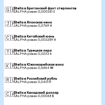
Stella в Британский фунт стерлингов
🇬🇧
1 ALPHA равен 0,000361 £
Stella в Японская иена
🇯🇵
1 ALPHA равен 0,0769 ¥
Stella в Китайский юань
🇨🇳
1 ALPHA равен 0,003289 ¥
Stella в Турецкая лира
🇹🇷
1 ALPHA равен 0,0233 ₺
Stella в Южнокорейская вона
🇰🇷
1 ALPHA равен 0,6864 ₩
Stella в Российский рубль
🇷🇺
1 ALPHA равен 0,0401 ₽
Stella в Канадский доллар
🇨🇦
1 ALPHA равен 0,00068 $