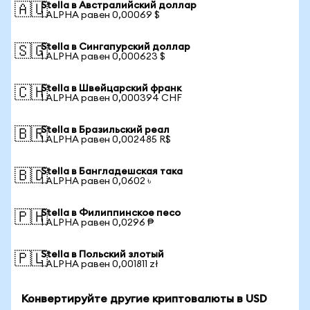
Stella в Австралийский доллар
🇦🇺
1 ALPHA равен 0,00069 $
Stella в Сингапурский доллар
🇸🇬
1 ALPHA равен 0,000623 $
Stella в Швейцарский франк
🇨🇭
1 ALPHA равен 0,000394 CHF
Stella в Бразильский реал
🇧🇷
1 ALPHA равен 0,002485 R$
Stella в Бангладешская така
🇧🇩
1 ALPHA равен 0,0602 ৳
Stella в Филиппинское песо
🇵🇭
1 ALPHA равен 0,0296 ₱
Stella в Польский злотый
🇵🇱
1 ALPHA равен 0,001811 zł
Конвертируйте другие криптовалюты в USD