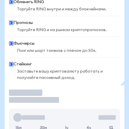
Обменять RING
Торгуйте RING внутри и между блокчейнами.
Прогнозы
Торгуйте RING и на рынках криптопрогнозов.
Фьючерсы
Лонг или шорт токенов с плечом до 50x.
Стейкинг
Заставьте вашу криптовалюту работать и
получайте пассивный доход.
Торговать
15м
30м
1ч
4ч
1Д