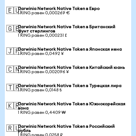
Darwinia Network Native Token в Евро
🇪🇺
1 RING равен 0,000269 €
Darwinia Network Native Token в Британский
🇬🇧
фунт стерлингов
1 RING равен 0,000231 £
Darwinia Network Native Token в Японская иена
🇯🇵
1 RING равен 0,0492 ¥
Darwinia Network Native Token в Китайский юань
🇨🇳
1 RING равен 0,002096 ¥
Darwinia Network Native Token в Турецкая лира
🇹🇷
1 RING равен 0,0148 ₺
Darwinia Network Native Token в Южнокорейская
🇰🇷
вона
1 RING равен 0,4409 ₩
Darwinia Network Native Token в Российский
🇷🇺
рубль
1 RING равен 0,0258 ₽