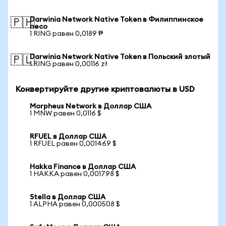
Darwinia Network Native Token в Филиппинское
🇵🇭
песо
1 RING равен 0,0189 ₱
Darwinia Network Native Token в Польский злотый
🇵🇱
1 RING равен 0,00116 zł
Конвертируйте другие криптовалюты в USD
Morpheus Network в Доллар США
1 MNW равен 0,0116 $
RFUEL в Доллар США
1 RFUEL равен 0,001469 $
Hakka Finance в Доллар США
1 HAKKA равен 0,001798 $
Stella в Доллар США
1 ALPHA равен 0,000508 $