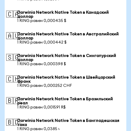
Darwinia Network Native Token в Канадский
🇨🇦
доллар
1 RING равен 0,000435 $
Darwinia Network Native Token в Австралийский
🇦🇺
доллар
1 RING равен 0,000442 $
Darwinia Network Native Token в Сингапурский
🇸🇬
доллар
1 RING равен 0,000398 $
Darwinia Network Native Token в Швейцарский
🇨🇭
франк
1 RING равен 0,000252 CHF
Darwinia Network Native Token в Бразильский
🇧🇷
реал
1 RING равен 0,001591 R$
Darwinia Network Native Token в Бангладешская
🇧🇩
така
1 RING равен 0,0385 ৳