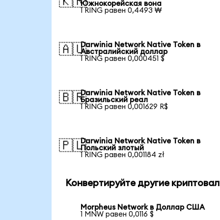
🇰🇷
Южнокорейская вона
1 RING равен 0,4493 ₩
Darwinia Network Native Token в
🇦🇺
Австралийский доллар
1 RING равен 0,000451 $
Darwinia Network Native Token в
🇧🇷
Бразильский реал
1 RING равен 0,001629 R$
Darwinia Network Native Token в
🇵🇱
Польский злотый
1 RING равен 0,001184 zł
Конвертируйте другие криптовал
Morpheus Network в Доллар США
1 MNW равен 0,0116 $