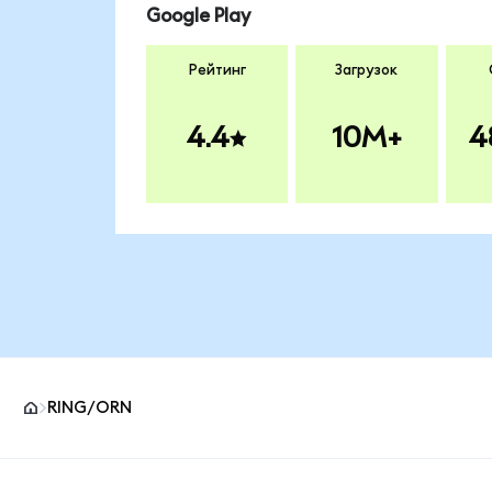
Google Play
Рейтинг
Загрузок
4.4
10M+
4
RING/ORN
Нижний колонтитул сайта MetaMask