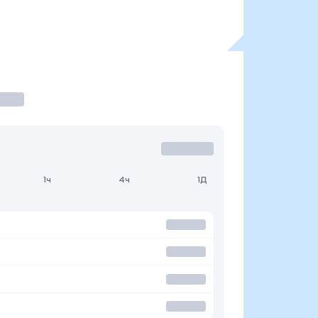
1ч
4ч
1Д