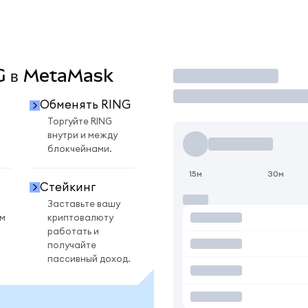
NG в MetaMask
Торговать
Обменять RING
Торгуйте RING
внутри и между
блокчейнами.
15м
30м
Стейкинг
Заставьте вашу
ом
криптовалюту
работать и
получайте
пассивный доход.