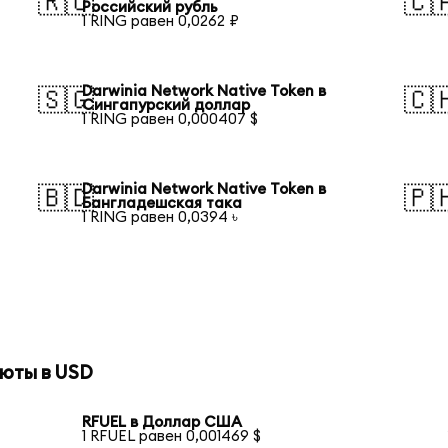
🇷🇺
🇨
Российский рубль
1 RING равен 0,0262 ₽
Darwinia Network Native Token в
🇸🇬
🇨
Сингапурский доллар
1 RING равен 0,000407 $
Darwinia Network Native Token в
🇧🇩
🇵
Бангладешская така
1 RING равен 0,0394 ৳
юты в USD
RFUEL в Доллар США
1 RFUEL равен 0,001469 $