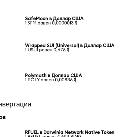
SafeMoon в Доллар США
1 SFM равен 0,0000013 $
р
Wrapped SUI (Universal) в Доллар США
1 USUI равен 0,678 $
Polymath в Доллар США
1 POLY равен 0,00838 $
нвертации
ов
k
RFUEL в Darwinia Network Native Token
1 RFUEL равен 4,6113 RING