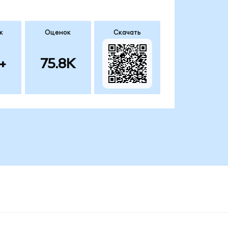
к
Оценок
Скачать
+
75.8K