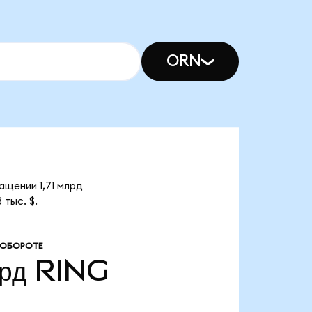
ORN
ащении 1,71 млрд
тыс. $.
 ОБОРОТЕ
лрд
RING