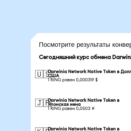
Посмотрите результаты кон
Сегодняшний курс обмена Darwini
Darwinia Network Native Token в Дол
🇺🇸
США
1 RING равен 0,000319 $
Darwinia Network Native Token в
🇯🇵
Японская иена
1 RING равен 0,0503 ¥
Darwinia Network Native Token в