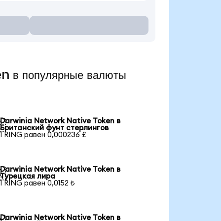
n в популярные валюты
Darwinia Network Native Token в

Британский фунт стерлингов
1 RING равен 0,000236 £
Darwinia Network Native Token в

Турецкая лира
1 RING равен 0,0152 ₺
Darwinia Network Native Token в