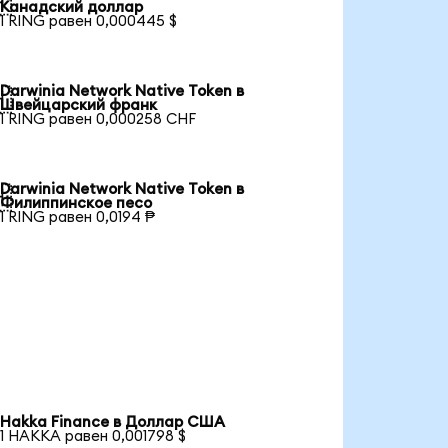

Канадский доллар
1 RING равен 0,000445 $
Darwinia Network Native Token в

Швейцарский франк
1 RING равен 0,000258 CHF
Darwinia Network Native Token в

Филиппинское песо
1 RING равен 0,0194 ₱
Hakka Finance в Доллар США
1 HAKKA равен 0,001798 $