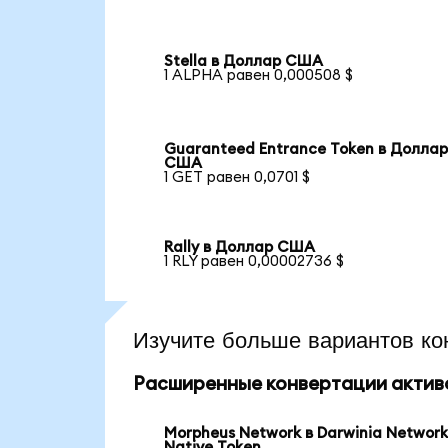
Stella в Доллар США
1 ALPHA равен 0,000508 $
Guaranteed Entrance Token в Долла
США
1 GET равен 0,0701 $
Rally в Доллар США
1 RLY равен 0,00002736 $
Изучите больше вариантов ко
Расширенные конвертации актив
Morpheus Network в Darwinia Networ
Native Token